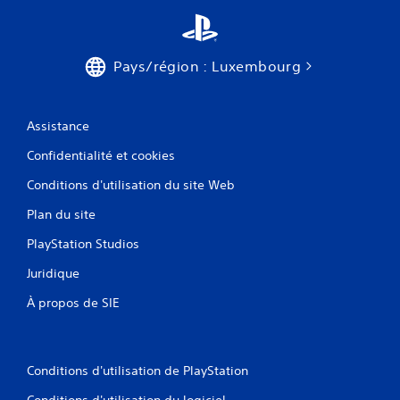
t
r
a
e
u
s
l
p
o
Pays/région : Luxembourg
e
n
c
g
t
d
e
Assistance
u
r
j
u
Confidentialité et cookies
e
n
u
Conditions d'utilisation du site Web
d
.
é
Plan du site
l
a
M
PlayStation Studios
i
i
i
s
Juridique
m
e
p
À propos de SIE
e
a
n
r
p
t
a
i
Conditions d'utilisation de PlayStation
u
.
s