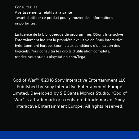
r
p
Consultez les 
a
e
Avertissements relatifs à la santé
p
r
 avant d'utiliser ce produit pour y trouver des informations 
i
m
importantes.
d
e
e
t
La licence de la bibliothèque de programmes ©Sony Interactive 
m
d
Entertainment Inc. est la propriété exclusive de Sony Interactive 
e
e
Entertainment Europe. Soumis aux conditions d’utilisation des 
n
v
logiciels. Pour consulter les droits d’utilisation complets, 
t
o
rendez-vous sur eu.playstation.com/legal.
s
u
u
s
r
e
l
n
God of War™ ©2018 Sony Interactive Entertainment LLC.
e
t
s
Published by Sony Interactive Entertainment Europe
r
t
Limited. Developed by SIE Santa Monica Studio. “God of
a
o
War” is a trademark or a registered trademark of Sony
î
u
n
Interactive Entertainment Europe. All rights reserved.
c
e
h
r
e
t
s
o
o
u
u