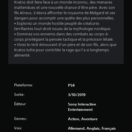
z
Kratos doit faire face à un monde inconnu, des menaces
î
u
j
inattendues et une nouvelle chance d’être père. Avec son
n
p
o
fils Atreus, il devra affronter le royaume de Midgard et ses
a
a
e
u
dangers pour accomplir une quête des plus personnelles.
r
m
e
• Explorez un monde hostile peuplé de créatures
v
v
e
r
terrifiantes tout droit issues de la mythologie nordique.
i
n
a
• Dominez vos ennemis dans des combats au corps-à-
i
b
u
t
corps privilégiant la pensée tactique et la précision létale.
r
j
• Vivez le récit émouvant d’un père et de son fils, alors que
V
a
s
e
Kratos lutte pour contrôler la rage qui l’a si longtemps
o
t
u
alimenté.
u
i
)
e
s
o
t
a
n
n
v
s
a
e
d
v
z
e
Plateforme:
PS4
i
a
s
g
c
m
Sortie:
3/10/2019
u
c
a
e
Éditeur:
Sony Interactive
è
n
r
Entertainment
s
e
d
à
t
a
Genres:
Action, Aventure
u
t
n
n
e
Voix:
Allemand, Anglais, Français
s
e
s