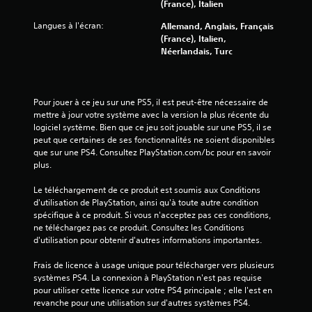
(France), Italien
l
n
.
e
v
Langues à l'écran:
Allemand, Anglais, Français
s
i
(France), Italien,
m
r
Néerlandais, Turc
e
o
n
n
u
n
s
e
Pour jouer à ce jeu sur une PS5, il est peut-être nécessaire de 
s
m
mettre à jour votre système avec la version la plus récente du 
a
e
logiciel système. Bien que ce jeu soit jouable sur une PS5, il se 
n
n
peut que certaines de ses fonctionnalités ne soient disponibles 
s
t
que sur une PS4. Consultez PlayStation.com/bc pour en savoir 
d
d
plus.
e
e
v
t
Le téléchargement de ce produit est soumis aux Conditions 
o
e
d'utilisation de PlayStation, ainsi qu'à toute autre condition 
i
s
spécifique à ce produit. Si vous n'acceptez pas ces conditions, 
r
t
ne téléchargez pas ce produit. Consultez les Conditions 
a
q
d'utilisation pour obtenir d'autres informations importantes.
p
u
p
i
Frais de licence à usage unique pour télécharger vers plusieurs 
u
v
systèmes PS4. La connexion à PlayStation n'est pas requise 
y
o
pour utiliser cette licence sur votre PS4 principale ; elle l'est en 
e
u
revanche pour une utilisation sur d'autres systèmes PS4.
r
s