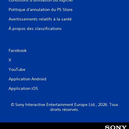
Conditions d'utilisation du logiciel
e
J
Politique d'annulation du PS Store
d
o
u
u
Avertissements relatifs à la santé
j
a
e
À propos des classifications
b
u
l
V
e
o
s
Facebook
u
a
s
n
X
p
s
o
YouTube
c
u
o
v
Application Android
m
e
z
m
Application iOS
m
a
e
n
t
© Sony Interactive Entertainment Europe Ltd., 2026. Tous
d
t
droits réservés.
e
r
s
e
d
l
e
e