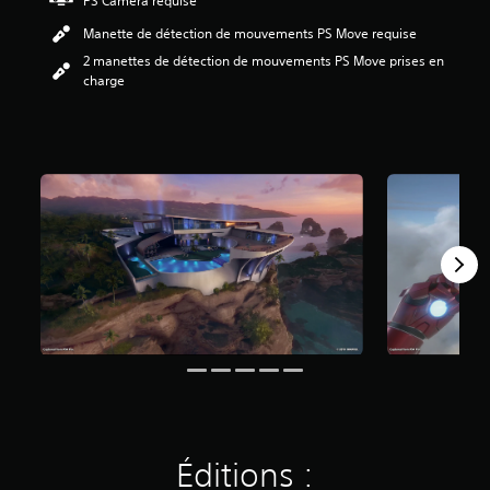
PS Camera requise
8
Manette de détection de mouvements PS Move requise
é
2 manettes de détection de mouvements PS Move prises en
t
charge
o
i
l
e
s
s
u
r
5
(
7
,
3
K
a
v
i
Éditions :
s