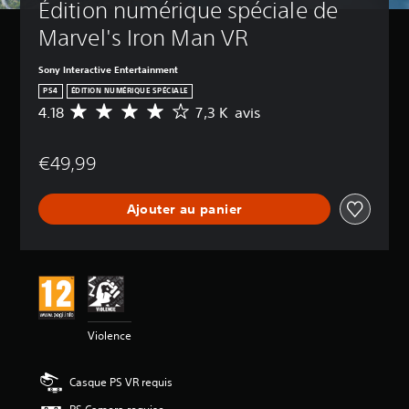
Édition numérique spéciale de 
Marvel's Iron Man VR
Sony Interactive Entertainment
PS4
ÉDITION NUMÉRIQUE SPÉCIALE
4.18
7,3 K avis
M
o
y
€49,99
e
n
n
Ajouter au panier
e
d
e
s
a
v
i
s
Violence
:
4
Casque PS VR requis
.
1