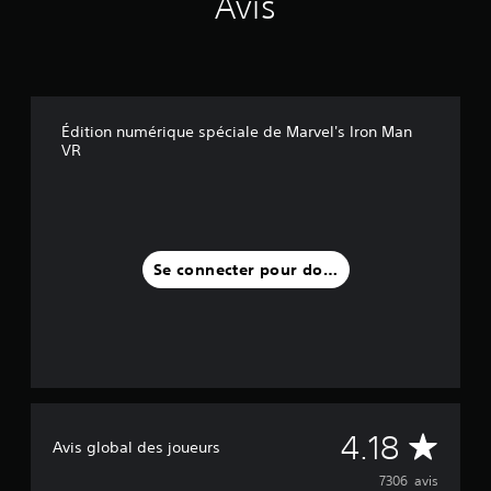
Avis
Édition numérique spéciale de Marvel's Iron Man
VR
Se connecter pour donner un avis
M
4.18
Avis global des joueurs
o
7306 avis