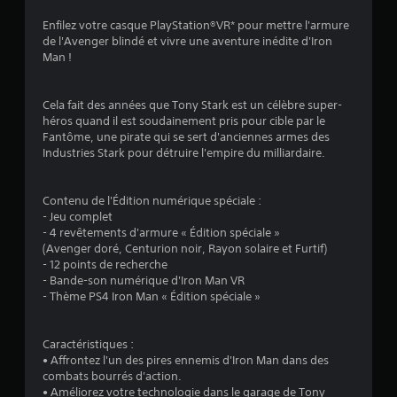
Enfilez votre casque PlayStation®VR* pour mettre l'armure
de l'Avenger blindé et vivre une aventure inédite d'Iron
:
Man !
4
Cela fait des années que Tony Stark est un célèbre super-
.
héros quand il est soudainement pris pour cible par le
Fantôme, une pirate qui se sert d'anciennes armes des
1
Industries Stark pour détruire l'empire du milliardaire.
8
Contenu de l'Édition numérique spéciale :
- Jeu complet
- 4 revêtements d'armure « Édition spéciale »
é
(Avenger doré, Centurion noir, Rayon solaire et Furtif)
- 12 points de recherche
t
- Bande-son numérique d'Iron Man VR
- Thème PS4 Iron Man « Édition spéciale »
o
Caractéristiques :
i
• Affrontez l'un des pires ennemis d'Iron Man dans des
combats bourrés d'action.
l
• Améliorez votre technologie dans le garage de Tony