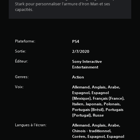
Stark pour personnaliser l'armure d'Iron Man et ses
e
capacités.
s
s
u
Plateforme:
PS4
r
Sortie:
2/7/2020
Éditeur:
Sony Interactive
5
Entertainment
(
Genres:
Action
7
Voix:
Allemand, Anglais, Arabe,
Espagnol, Espagnol
3
(Mexique), Français (France),
Italien, Japonais, Polonais,
0
Portugais (Brésil), Portugais
(Portugal), Russe
6
Langues à l'écran:
Allemand, Anglais, Arabe,
Chinois - traditionnel,
Coréen, Espagnol, Espagnol