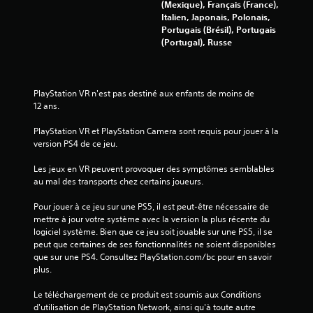
(Mexique), Français (France),
a
Italien, Japonais, Polonais,
Portugais (Brésil), Portugais
v
(Portugal), Russe
i
s
PlayStation VR n'est pas destiné aux enfants de moins de 
12 ans.
)
PlayStation VR et PlayStation Camera sont requis pour jouer à la 
version PS4 de ce jeu.
Les jeux en VR peuvent provoquer des symptômes semblables 
au mal des transports chez certains joueurs.
Pour jouer à ce jeu sur une PS5, il est peut-être nécessaire de 
mettre à jour votre système avec la version la plus récente du 
logiciel système. Bien que ce jeu soit jouable sur une PS5, il se 
peut que certaines de ses fonctionnalités ne soient disponibles 
que sur une PS4. Consultez PlayStation.com/bc pour en savoir 
plus.
Le téléchargement de ce produit est soumis aux Conditions 
d'utilisation de PlayStation Network, ainsi qu'à toute autre 