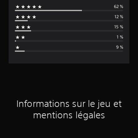
62 %
y
12 %
e
15 %
n
1 %
n
9 %
e
d
e
s
a
Informations sur le jeu et
v
mentions légales
i
s