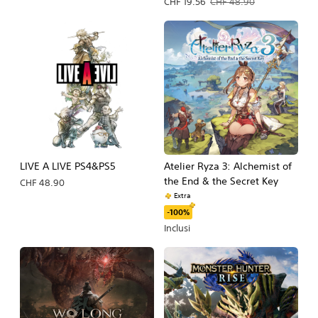
Prezzo in offerta CHF 19.56. Prezzo 
CHF 19.56
CHF 48.90
LIVE A LIVE PS4&PS5
Atelier Ryza 3: Alchemist of
the End & the Secret Key
CHF 48.90
Extra
-100%
Inclusi