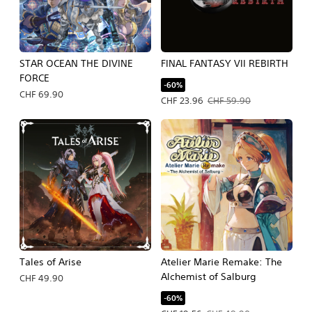
STAR OCEAN THE DIVINE
FINAL FANTASY VII REBIRTH
FORCE
-60%
CHF 69.90
Prezzo in offerta CHF 23.96. Prezzo 
CHF 23.96
CHF 59.90
Tales of Arise
Atelier Marie Remake: The
Alchemist of Salburg
CHF 49.90
-60%