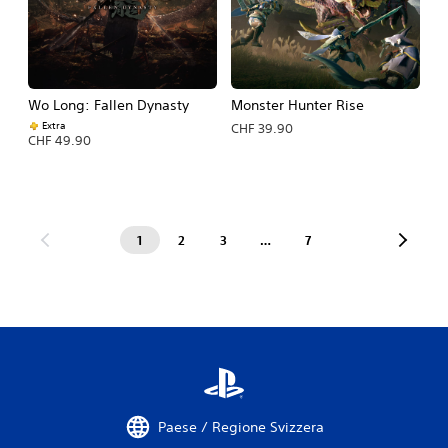
Wo Long: Fallen Dynasty
Monster Hunter Rise
Extra
CHF 39.90
CHF 49.90
1
2
3
…
7
Paese / Regione Svizzera