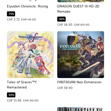
Eiyuden Chronicle: Rising
DRAGON QUEST III HD-2D
Remake
-75%
-50%
Prezzo in offerta CHF 3.72. Prezzo originale CHF 14.90.
CHF 3.72
CHF 14.90
Prezzo in offerta CHF 34.95. Prezzo 
CHF 34.95
CHF 69.90
Tales of Graces™f
FANTASIAN Neo Dimension
Remastered
CHF 59.90
-65%
Prezzo in offerta CHF 13.96. Prezzo originale CHF 39.90.
CHF 13.96
CHF 39.90