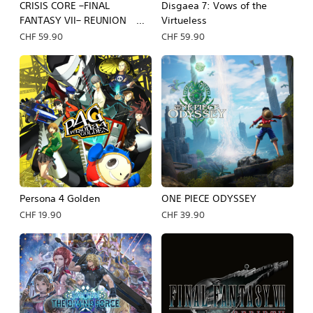
CRISIS CORE –FINAL
Disgaea 7: Vows of the
FANTASY VII– REUNION
Virtueless
PS4 & PS5
CHF 59.90
CHF 59.90
Persona 4 Golden
ONE PIECE ODYSSEY
CHF 19.90
CHF 39.90