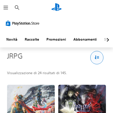
C
e
r
c
a
Novità
Raccolte
Promozioni
Abbonamenti
Sfogl
JRPG
Visualizzazione di 24 risultati di 145.