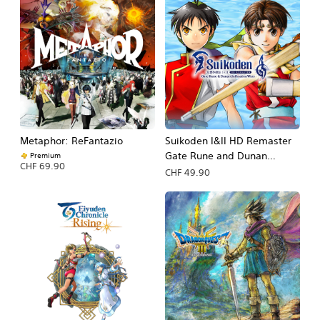
Metaphor: ReFantazio
Suikoden I&II HD Remaster
Gate Rune and Dunan
Premium
CHF 69.90
Unification Wars
CHF 49.90