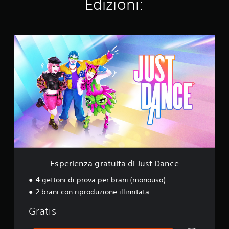
Edizioni:
u
t
a
z
i
E
o
s
n
p
i
e
r
i
e
n
z
a
g
r
a
t
Esperienza gratuita di Just Dance
u
i
4 gettoni di prova per brani (monouso)
t
2 brani con riproduzione illimitata
a
d
Gratis
i
J