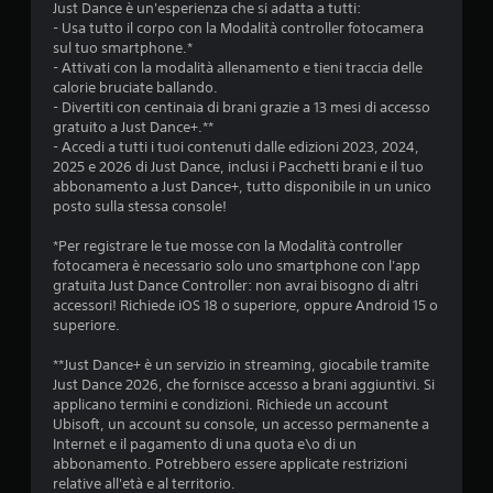
c
Just Dance è un'esperienza che si adatta a tutti:
- Usa tutto il corpo con la Modalità controller fotocamera
i
sul tuo smartphone.*
- Attivati con la modalità allenamento e tieni traccia delle
n
calorie bruciate ballando.
- Divertiti con centinaia di brani grazie a 13 mesi di accesso
q
gratuito a Just Dance+.**
- Accedi a tutti i tuoi contenuti dalle edizioni 2023, 2024,
u
2025 e 2026 di Just Dance, inclusi i Pacchetti brani e il tuo
abbonamento a Just Dance+, tutto disponibile in un unico
e
posto sulla stessa console!
d
*Per registrare le tue mosse con la Modalità controller
fotocamera è necessario solo uno smartphone con l'app
a
gratuita Just Dance Controller: non avrai bisogno di altri
accessori! Richiede iOS 18 o superiore, oppure Android 15 o
1
superiore.
5
**Just Dance+ è un servizio in streaming, giocabile tramite
Just Dance 2026, che fornisce accesso a brani aggiuntivi. Si
5
applicano termini e condizioni. Richiede un account
Ubisoft, un account su console, un accesso permanente a
8
Internet e il pagamento di una quota e\o di un
abbonamento. Potrebbero essere applicate restrizioni
4
relative all'età e al territorio.