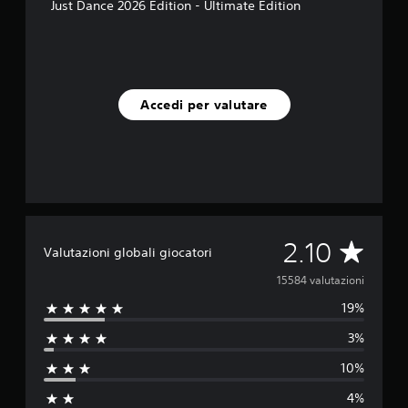
Just Dance 2026 Edition - Ultimate Edition
Accedi per valutare
V
2.10
Valutazioni globali giocatori
a
15584 valutazioni
19%
l
3%
u
10%
t
4%