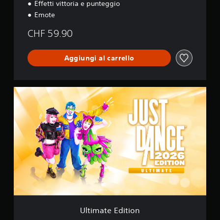
Effetti vittoria e punteggio
Emote
CHF 59.90
Aggiungi al carrello
U
l
t
i
m
a
t
e
E
d
i
t
i
o
Ultimate Edition
n