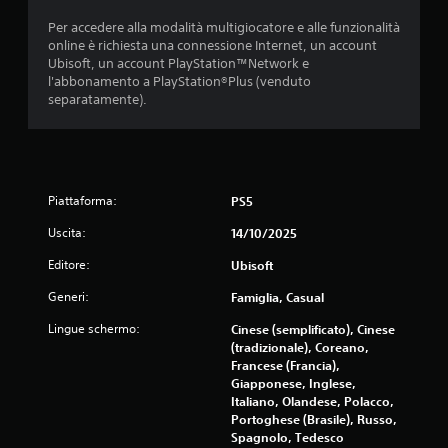
Per accedere alla modalità multigiocatore e alle funzionalità
v
online è richiesta una connessione Internet, un account
Ubisoft, un account PlayStation™Network e
a
l'abbonamento a PlayStation®Plus (venduto
separatamente).
l
u
t
Piattaforma:
PS5
a
Uscita:
14/10/2025
z
Editore:
Ubisoft
i
Generi:
Famiglia, Casual
o
Lingue schermo:
Cinese (semplificato), Cinese
(tradizionale), Coreano,
n
Francese (Francia),
Giapponese, Inglese,
i
Italiano, Olandese, Polacco,
Portoghese (Brasile), Russo,
Spagnolo, Tedesco