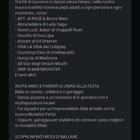
i
Tra hit di successo e classici senza tempo, nella nostra
nuova tracklist troverai pezzi adatti a ogni persona e ogni
2
momento, come:
- APT. di ROSÉ & Bruno Mars
.
- Abracadabra di Lady Gaga
- Good Luck, Babe! di Chappell Roan
1
- Houdini di Dua Lipa
- Azizam di Ed Sheeran
s
- VIVA LA VIDA dei Coldplay
- Counting Stars di OneRepublic
t
- Hung Up di Madonna
- All Star degli Smash Mouth
e
- DRIP di BABYMONSTER
E tanti altri!
l
INVITA AMICI E PARENTI A UNIRSI ALLA FESTA
Balla un assolo, collabora o gareggia:
l
- Danza assieme a un massimo di 6 giocatori con il
multigiocatore locale!
e
- Fai squadra per un'imprevedibile sfida di ballo con la
nuova Modalità Party!
s
- Oppure, gareggia per stabilire chi conosce i passi migliori
in modalità Sfida!
u
SCOPRI INFINITI MODI DI BALLARE