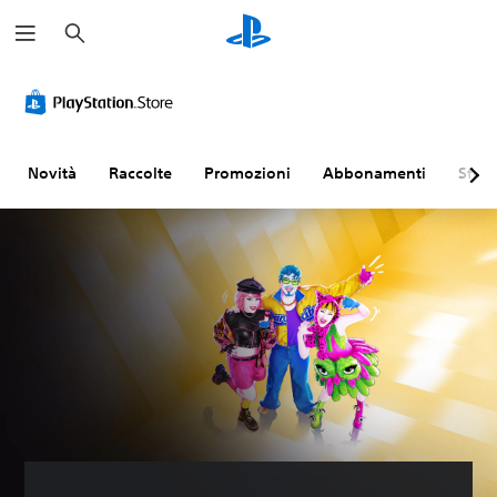
C
e
r
c
a
Novità
Raccolte
Promozioni
Abbonamenti
Sfogl