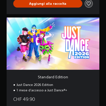
u
Aggiungi alla raccolta
s
t
D
a
S
n
t
c
a
e
n
d
a
r
d
E
d
i
t
i
o
Standard Edition
n
Just Dance 2026 Edition
1 mese d'accesso a Just Dance®+
CHF 49.90