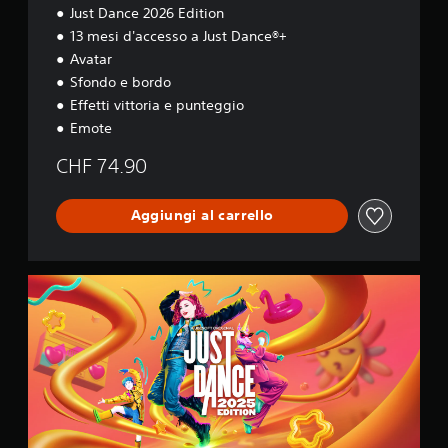
Just Dance 2026 Edition
13 mesi d'accesso a Just Dance®+
Avatar
Sfondo e bordo
Effetti vittoria e punteggio
Emote
CHF 74.90
Aggiungi al carrello
2
0
2
5
S
t
a
n
d
a