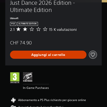
Just Dance 2026 Edition - 
Ultimate Edition
Ubisoft
PS5
ULTIMATE EDITION
2.1
15 K valutazioni
V
a
l
CHF 74.90
u
t
a
Aggiungi al carrello
z
i
o
n
e
m
e
d
In-Game Purchases
i
a
d
Abbonamento a PS Plus richiesto per giocare online
i
2