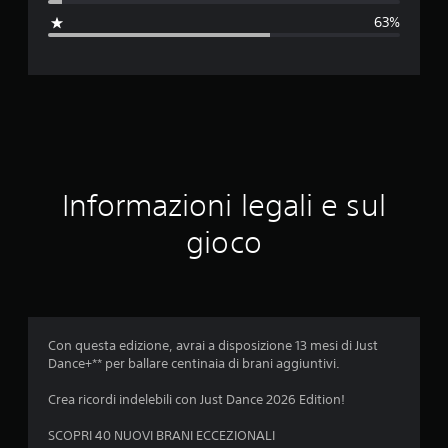
a
63%
z
i
o
n
e
Informazioni legali e sul
m
gioco
e
d
i
Con questa edizione, avrai a disposizione 13 mesi di Just
Dance+** per ballare centinaia di brani aggiuntivi.
a
Crea ricordi indelebili con Just Dance 2026 Edition!
d
SCOPRI 40 NUOVI BRANI ECCEZIONALI