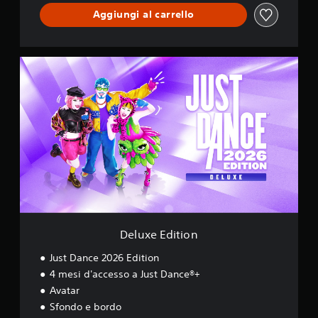
Aggiungi al carrello
D
e
l
u
x
e
E
d
i
t
i
o
n
Deluxe Edition
Just Dance 2026 Edition
4 mesi d'accesso a Just Dance®+
Avatar
Sfondo e bordo