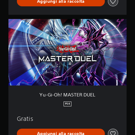
Aggiungi alla raccolta
Y
u
-
G
i
-
O
h
!
M
A
S
T
E
Yu-Gi-Oh! MASTER DUEL
R
D
PS4
U
E
Gratis
L
Aggiungi alla raccolta