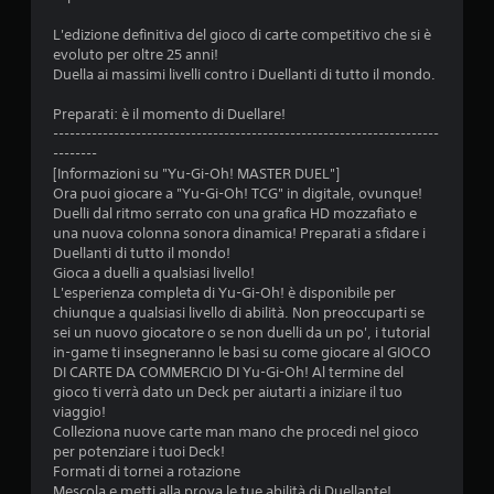
a
L'edizione definitiva del gioco di carte competitivo che si è
d
evoluto per oltre 25 anni!
Duella ai massimi livelli contro i Duellanti di tutto il mondo.
i
Preparati: è il momento di Duellare!
3
----------------------------------------------------------------------
--------
.
[Informazioni su "Yu-Gi-Oh! MASTER DUEL"]
Ora puoi giocare a "Yu-Gi-Oh! TCG" in digitale, ovunque!
9
Duelli dal ritmo serrato con una grafica HD mozzafiato e
una nuova colonna sonora dinamica! Preparati a sfidare i
3
Duellanti di tutto il mondo!
Gioca a duelli a qualsiasi livello!
s
L'esperienza completa di Yu-Gi-Oh! è disponibile per
chiunque a qualsiasi livello di abilità. Non preoccuparti se
t
sei un nuovo giocatore o se non duelli da un po', i tutorial
in-game ti insegneranno le basi su come giocare al GIOCO
DI CARTE DA COMMERCIO DI Yu-Gi-Oh! Al termine del
e
gioco ti verrà dato un Deck per aiutarti a iniziare il tuo
viaggio!
l
Colleziona nuove carte man mano che procedi nel gioco
per potenziare i tuoi Deck!
l
Formati di tornei a rotazione
Mescola e metti alla prova le tue abilità di Duellante!