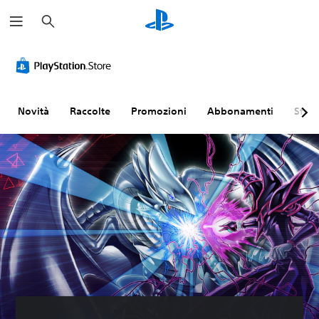
C
e
r
c
a
Novità
Raccolte
Promozioni
Abbonamenti
Sfogl