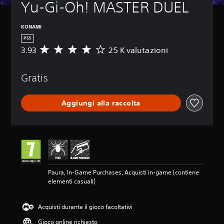
Yu-Gi-Oh! MASTER DUEL
KONAMI
PS5
3.93
25 K valutazioni
V
a
l
Gratis
u
t
a
Aggiungi alla raccolta
z
i
o
n
e
m
e
d
Paura, In-Game Purchases, Acquisti in-game (contiene
i
elementi casuali)
a
d
i
Acquisti durante il gioco facoltativi
3
.
Gioco online richiesto