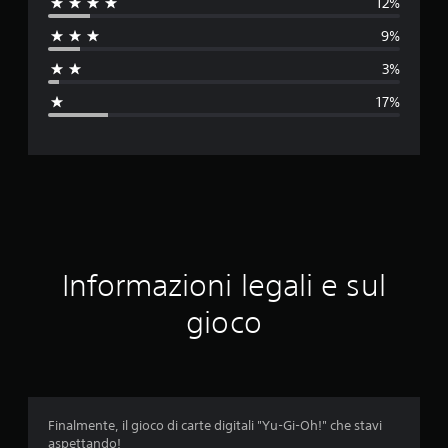
12%
u
9%
t
3%
a
17%
z
i
o
n
e
Informazioni legali e sul
m
gioco
e
d
i
Finalmente, il gioco di carte digitali "Yu-Gi-Oh!" che stavi
aspettando!