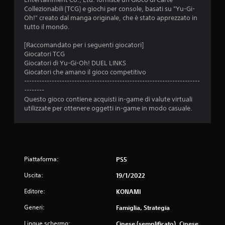
5
Collezionabili (TCG) e giochi per console, basati su "Yu-Gi-
9
Oh!" creato dal manga originale, che è stato apprezzato in
tutto il mondo.
8
[Raccomandato per i seguenti giocatori]
Giocatori TCG
6
Giocatori di Yu-Gi-Oh! DUEL LINKS
Giocatori che amano il gioco competitivo
v
----------------------------------------------------------------------
--------
a
Questo gioco contiene acquisti in-game di valute virtuali
utilizzate per ottenere oggetti in-game in modo casuale.
l
u
t
Piattaforma:
PS5
a
Uscita:
19/1/2022
z
Editore:
KONAMI
i
Generi:
Famiglia, Strategia
Lingue schermo:
Cinese (semplificato), Cinese