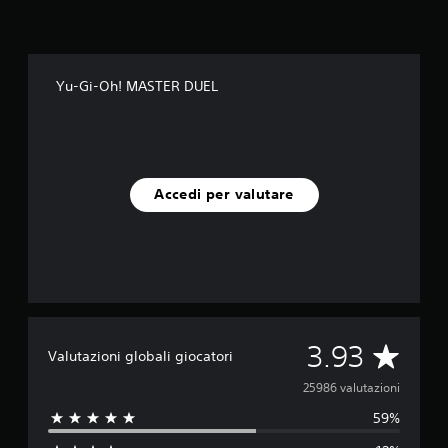
Yu-Gi-Oh! MASTER DUEL
Accedi per valutare
V
3.93
Valutazioni globali giocatori
a
25986 valutazioni
59%
l