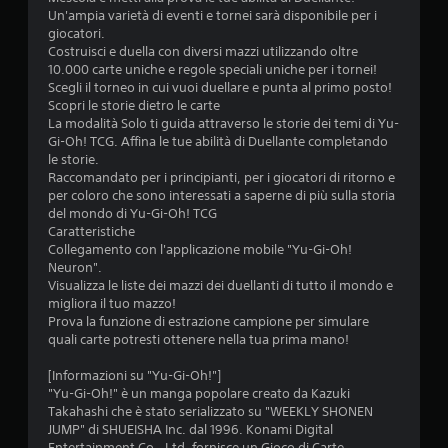
e
Un'ampia varietà di eventi e tornei sarà disponibile per i
giocatori.
s
Costruisci e duella con diversi mazzi utilizzando oltre
10.000 carte uniche e regole speciali uniche per i tornei!
u
Scegli il torneo in cui vuoi duellare e punta al primo posto!
Scopri le storie dietro le carte
c
La modalità Solo ti guida attraverso le storie dei temi di Yu-
Gi-Oh! TCG. Affina le tue abilità di Duellante completando
i
le storie.
Raccomandato per i principianti, per i giocatori di ritorno e
n
per coloro che sono interessati a saperne di più sulla storia
del mondo di Yu-Gi-Oh! TCG
q
Caratteristiche
Collegamento con l'applicazione mobile "Yu-Gi-Oh!
u
Neuron".
Visualizza le liste dei mazzi dei duellanti di tutto il mondo e
e
migliora il tuo mazzo!
Prova la funzione di estrazione campione per simulare
d
quali carte potresti ottenere nella tua prima mano!
a
[Informazioni su "Yu-Gi-Oh!"]
"Yu-Gi-Oh!" è un manga popolare creato da Kazuki
2
Takahashi che è stato serializzato su "WEEKLY SHONEN
JUMP" di SHUEISHA Inc. dal 1996. Konami Digital
Entertainment Co., Ltd. fornisce un Gioco di Carte