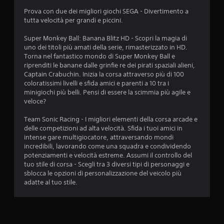
i
Prova con due dei migliori giochi SEGA - Divertimento a
tutta velocità per grandi e piccini.
a
Super Monkey Ball: Banana Blitz HD - Scopri la magia di
d
uno dei titoli più amati della serie, rimasterizzato in HD.
Torna nel fantastico mondo di Super Monkey Ball e
i
riprenditi le banane dalle grinfie re dei pirati spaziali alieni,
Captain Crabuchin. Inizia la corsa attraverso più di 100
4
coloratissimi livelli e sfida amici e parenti a 10 tra i
minigiochi più belli. Pensi di essere la scimmia più agile e
.
veloce?
0
Team Sonic Racing - I migliori elementi della corsa arcade e
delle competizioni ad alta velocità. Sfida i tuoi amici in
3
intense gare multigiocatore, attraversando mondi
incredibili, lavorando come una squadra e condividendo
s
potenziamenti e velocità estreme. Assumi il controllo del
tuo stile di corsa - Scegli tra 3 diversi tipi di personaggi e
t
sblocca le opzioni di personalizzazione del veicolo più
adatte al tuo stile.
e
l