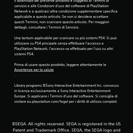
Il download del presente prodotto è soggetto ai Termini di 
1
servizio e alle Condizioni d'uso del software di PlayStation 
Network e a qualsiasi altra condizione supplementare specifica 
7
applicabile a questo articolo. Se non si desidera accettare 
questi Termini, non scaricare questo articolo. Per maggiori 
0
dettagli, consultare i Termini di Servizio.
7
Una tantum applicabile per scaricare su più sistemi PS4. Si può 
utilizzare su PS4 pincipale senza effettuare l'accesso a 
4
PlayStation Network; l'accesso va effettuato per l'uso su altri 
sistemi PS4.
v
Prima di usare questo prodotto, leggere attentamente le 
a
Avvertenze per la salute
.
l
Library programs ©Sony Interactive Entertainment Inc. concesso 
u
in licenza esclusivamente a Sony Interactive Entertainment 
Europe. Si applicano i Termini d'uso del software. Si consiglia di 
t
visitare eu.playstation.com/legal per i diritti di utilizzo completi.
a
z
©SEGA. All rights reserved. SEGA is registered in the US
Patent and Trademark Office. SEGA, the SEGA logo and