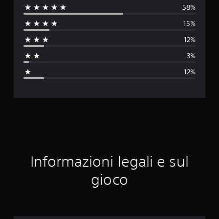
58%
l
15%
u
12%
t
3%
a
12%
z
i
o
n
e
Informazioni legali e sul
m
gioco
e
d