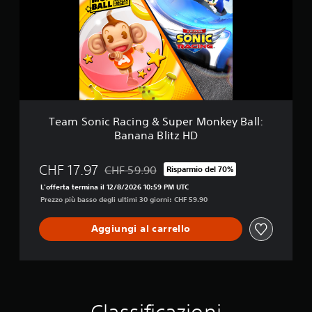
S
o
n
i
c
R
a
c
i
n
Team Sonic Racing & Super Monkey Ball:
g
Banana Blitz HD
&
S
u
CHF 17.97
CHF 59.90
Risparmio del 70%
Scontato dal prezzo originale di CHF 59.90
p
L'offerta termina il 12/8/2026 10:59 PM UTC
e
Prezzo più basso degli ultimi 30 giorni: CHF 59.90
r
M
o
Aggiungi al carrello
n
k
e
y
B
a