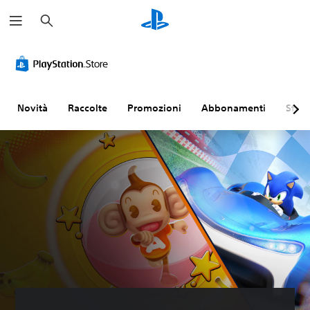
C
e
r
c
a
Novità
Raccolte
Promozioni
Abbonamenti
Sfogl