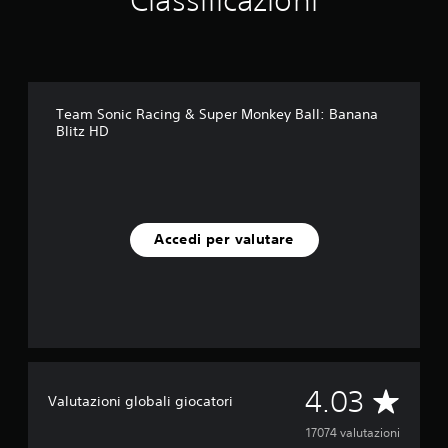
Classificazioni
l
l
:
B
a
n
Team Sonic Racing & Super Monkey Ball: Banana
a
Blitz HD
n
a
B
l
i
t
Accedi per valutare
z
H
D
V
4.03
Valutazioni globali giocatori
a
17074 valutazioni