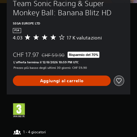
Team Sonic Racing & Super 
Monkey Ball: Banana Blitz HD
SEGA EUROPE LTD
PS4
4.03
17 K valutazioni
V
a
l
CHF 17.97
u
CHF 59.90
Risparmio del 70%
Scontato dal prezzo originale di CHF 59.90
t
L'offerta termina il 12/8/2026 10:59 PM UTC
a
Prezzo più basso degli ultimi 30 giorni: CHF 59.90
z
i
Aggiungi al carrello
o
n
e
m
e
d
i
a
d
i
1 - 4 giocatori
4