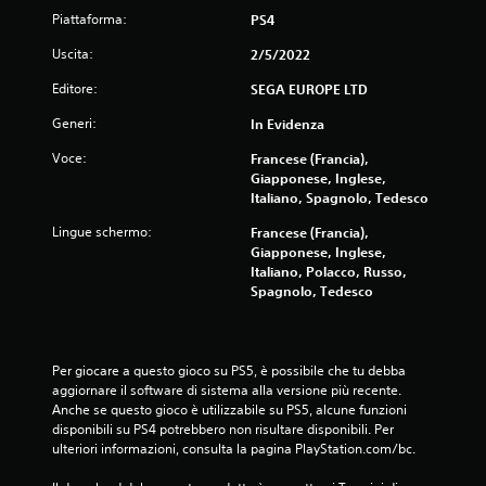
l
Piattaforma:
PS4
e
Uscita:
2/5/2022
Editore:
SEGA EUROPE LTD
s
Generi:
In Evidenza
u
Voce:
Francese (Francia),
c
Giapponese, Inglese,
Italiano, Spagnolo, Tedesco
i
Lingue schermo:
Francese (Francia),
n
Giapponese, Inglese,
Italiano, Polacco, Russo,
q
Spagnolo, Tedesco
u
Per giocare a questo gioco su PS5, è possibile che tu debba 
e
aggiornare il software di sistema alla versione più recente. 
Anche se questo gioco è utilizzabile su PS5, alcune funzioni 
d
disponibili su PS4 potrebbero non risultare disponibili. Per 
ulteriori informazioni, consulta la pagina PlayStation.com/bc.
a