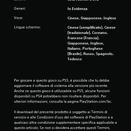
s
Generi:
In Evidenza
u
Voce:
Cinese, Giapponese, Inglese
c
Lingue schermo:
Cinese (semplificato), Cinese
i
(tradizionale), Coreano,
Francese (Francia),
n
Giapponese, Inglese,
Italiano, Portoghese
q
(Brasile), Russo, Spagnolo,
Tedesco
u
e
Per giocare a questo gioco su PS5, è possibile che tu debba 
aggiornare il software di sistema alla versione più recente. 
d
Anche se questo gioco è utilizzabile su PS5, alcune funzioni 
disponibili su PS4 potrebbero non risultare disponibili. Per 
a
ulteriori informazioni, consulta la pagina PlayStation.com/bc.
1
Il download del presente prodotto è soggetto ai Termini di 
servizio e alle Condizioni d'uso del software di PlayStation e a 
9
qualsiasi altra condizione supplementare specifica applicabile a 
questo articolo. Se non si desidera accettare questi Termini, 