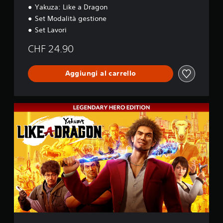
Yakuza: Like a Dragon
Set Modalità gestione
Set Lavori
CHF 24.90
Aggiungi al carrello
L
e
g
e
n
d
a
r
y
H
e
r
o