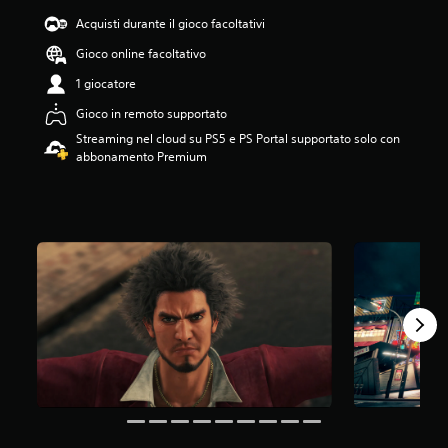
.
Acquisti durante il gioco facoltativi
5
Gioco online facoltativo
4
s
1 giocatore
t
e
Gioco in remoto supportato
l
Streaming nel cloud su PS5 e PS Portal supportato solo con
l
abbonamento Premium
e
s
u
c
i
n
q
u
e
d
a
1
9
K
v
a