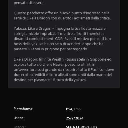
d
pensato di essere.
i
Questo pacchetto offre un nuovo punto d'ingresso nella
serie di Like a Dragon con due titoli acclamati dalla critica.
4
Yakuza: Like a Dragon - Impugna la tua fidata mazza e
.
stringi amicizie improbabili mentre affronti i nemici in
dinamici combattimenti GDR. Svela il motivo per cui il tuo
5
boss della yakuza ha cercato di ucciderti dopo che hai
passato 18 anni in prigione per proteggerlo.
4
Like a Dragon: Infinite Wealth - Spassatela in Giappone ed
s
esplora tutto ciò che le Hawaii possono offrirti in
un'avventura così grande da ricoprire tutto il Pacifico, dove
t
due eroi incredibili e i loro alleati sono uniti dalla mano del
destino per plasmare il futuro della yakuza.
e
l
l
Piattaforma:
PS4, PS5
e
Uscita:
25/7/2024
Editore:
SEGA EUROPE LTD