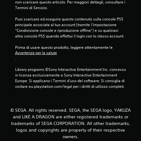
5
non scaricare questo articolo. Per maggiori dettagli, consultare i 
Termini di Servizio.
8
Puoi scaricare ed eseguire questo contenuto sulla console PS5 
2
principale associata al tuo account (tramite l'impostazione 
“Condivisione console e riproduzione offline”) e su qualsiasi 
v
altra console PS5 quando effettui il login con lo stesso account.
a
Prima di usare questo prodotto, leggere attentamente le 
Avvertenze per la salute
l
.
u
Library programs ©Sony Interactive Entertainment Inc. concesso 
in licenza esclusivamente a Sony Interactive Entertainment 
t
Europe. Si applicano i Termini d'uso del software. Si consiglia di 
visitare eu.playstation.com/legal per i diritti di utilizzo completi.
a
z
© SEGA. All rights reserved. SEGA, the SEGA logo, YAKUZA
i
and LIKE A DRAGON are either registered trademarks or
trademarks of SEGA CORPORATION. All other trademarks,
o
logos and copyrights are property of their respective
owners.
n