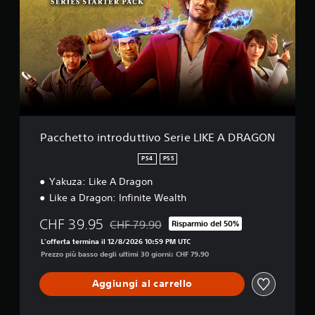
c
h
e
t
t
o
i
n
t
r
o
Pacchetto introduttivo Serie LIKE A DRAGON
d
u
PS4
PS5
t
Yakuza: Like A Dragon
t
i
Like a Dragon: Infinite Wealth
v
o
CHF 39.95
CHF 79.90
Risparmio del 50%
Scontato dal prezzo originale di CHF 79.90
S
L'offerta termina il 12/8/2026 10:59 PM UTC
e
Prezzo più basso degli ultimi 30 giorni: CHF 79.90
r
i
e
Aggiungi al carrello
L
I