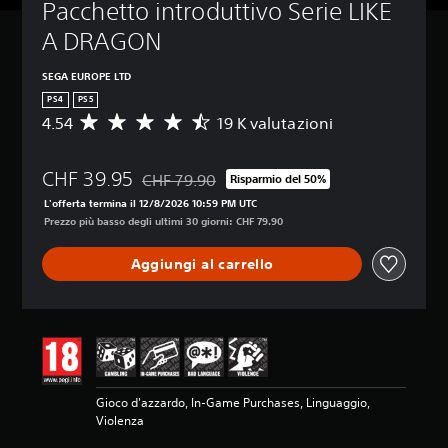
Pacchetto introduttivo Serie LIKE 
A DRAGON
SEGA EUROPE LTD
PS4
PS5
4.54
19 K valutazioni
V
a
l
CHF 39.95
u
CHF 79.90
Risparmio del 50%
Scontato dal prezzo originale di CHF 79.90
t
L'offerta termina il 12/8/2026 10:59 PM UTC
a
Prezzo più basso degli ultimi 30 giorni: CHF 79.90
z
i
Aggiungi al carrello
o
n
e
m
e
d
i
a
Gioco d'azzardo, In-Game Purchases, Linguaggio,
d
Violenza
i
4