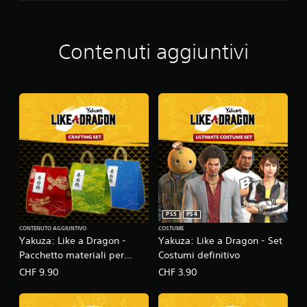
K
E
A
D
Contenuti aggiuntivi
R
A
G
O
N
PS5
PS4
CONTENUTO AGGIUNTIVO
COSTUME
Yakuza: Like a Dragon -
Yakuza: Like a Dragon - Set
Pacchetto materiali per
Costumi definitivo
creazione
CHF 9.90
CHF 3.90