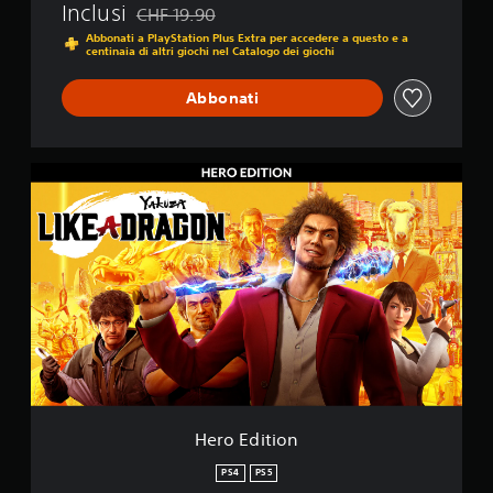
Inclusi
CHF 19.90
P
Scontato dal prezzo originale di CHF 19.90
S
Abbonati a PlayStation Plus Extra per accedere a questo e a
centinaia di altri giochi nel Catalogo dei giochi
4
&
P
Abbonati
S
5
H
e
r
o
E
d
i
t
i
o
n
Hero Edition
PS4
PS5