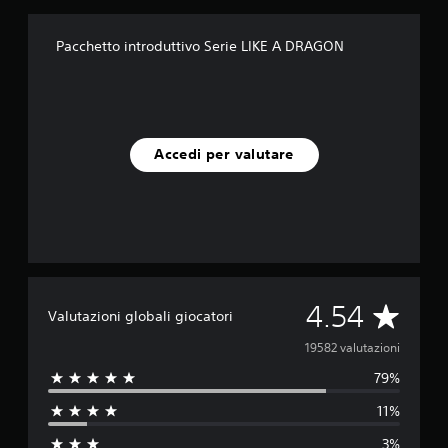
Pacchetto introduttivo Serie LIKE A DRAGON
Accedi per valutare
V
4.54
Valutazioni globali giocatori
a
19582 valutazioni
79%
l
11%
u
3%