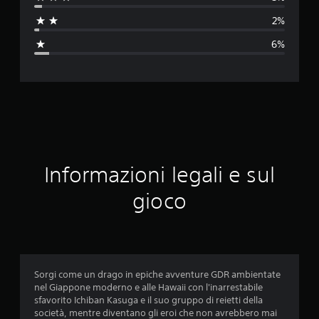
t
2%
a
6%
z
i
o
n
e
Informazioni legali e sul
m
gioco
e
d
i
Sorgi come un drago in epiche avventure GDR ambientate
nel Giappone moderno e alle Hawaii con l'inarrestabile
a
sfavorito Ichiban Kasuga e il suo gruppo di reietti della
società, mentre diventano gli eroi che non avrebbero mai