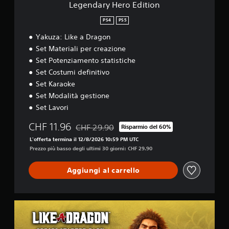
E
Legendary Hero Edition
d
i
PS4
PS5
t
Yakuza: Like a Dragon
i
o
Set Materiali per creazione
n
Set Potenziamento statistiche
Set Costumi definitivo
Set Karaoke
Set Modalità gestione
Set Lavori
CHF 11.96
CHF 29.90
Risparmio del 60%
Scontato dal prezzo originale di CHF 29.90
L'offerta termina il 12/8/2026 10:59 PM UTC
Prezzo più basso degli ultimi 30 giorni: CHF 29.90
Aggiungi al carrello
P
a
c