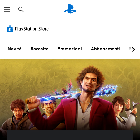
C
e
r
c
a
Novità
Raccolte
Promozioni
Abbonamenti
Sfogl