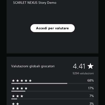
SCARLET NEXUS Story Demo
Accedi per valutare
V
4.41
Valutazioni globali giocatori
a
9294 valutazioni
68%
l
17%
u
7%
t
3%