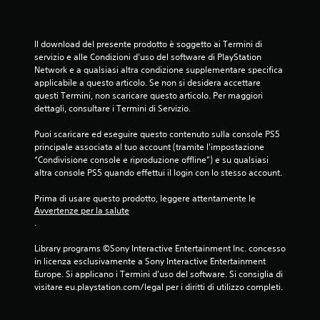
4
v
Il download del presente prodotto è soggetto ai Termini di 
a
servizio e alle Condizioni d'uso del software di PlayStation 
Network e a qualsiasi altra condizione supplementare specifica 
l
applicabile a questo articolo. Se non si desidera accettare 
questi Termini, non scaricare questo articolo. Per maggiori 
u
dettagli, consultare i Termini di Servizio.
t
Puoi scaricare ed eseguire questo contenuto sulla console PS5 
principale associata al tuo account (tramite l'impostazione 
a
“Condivisione console e riproduzione offline”) e su qualsiasi 
altra console PS5 quando effettui il login con lo stesso account.
z
Prima di usare questo prodotto, leggere attentamente le 
i
Avvertenze per la salute
.
o
Library programs ©Sony Interactive Entertainment Inc. concesso 
in licenza esclusivamente a Sony Interactive Entertainment 
n
Europe. Si applicano i Termini d'uso del software. Si consiglia di 
visitare eu.playstation.com/legal per i diritti di utilizzo completi.
i