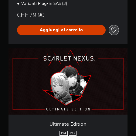
Varianti Plug-in SAS (3)
CHF 79.90
Aggiungi al carrello
U
l
t
i
m
a
t
e
E
d
i
t
i
o
Ultimate Edition
n
PS4
PS5