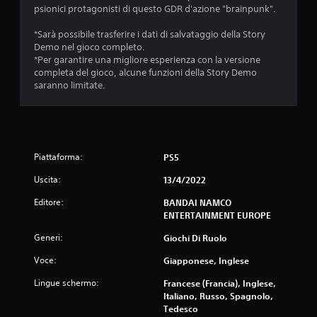
u
psionici protagonisti di questo GDR d'azione "brainpunk".
c
*Sarà possibile trasferire i dati di salvataggio della Story
Demo nel gioco completo.
i
*Per garantire una migliore esperienza con la versione
completa del gioco, alcune funzioni della Story Demo
n
saranno limitate.
q
u
Piattaforma:
e
PS5
Uscita:
13/4/2022
d
Editore:
BANDAI NAMCO
a
ENTERTAINMENT EUROPE
9
Generi:
Giochi Di Ruolo
Voce:
Giapponese, Inglese
2
Lingue schermo:
Francese (Francia), Inglese,
9
Italiano, Russo, Spagnolo,
Tedesco