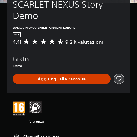
SCARLET NEXUS Story 
Demo
BANDAI NAMCO ENTERTAINMENT EUROPE
PS5
4.41
9,2 K valutazioni
V
a
l
Gratis
u
t
Demo
a
z
Aggiungi alla raccolta
i
o
n
e
m
e
d
i
Violenza
a
d
i
Gioco offline abilitato