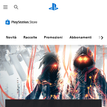
C
e
r
c
a
Novità
Raccolte
Promozioni
Abbonamenti
Sfogl