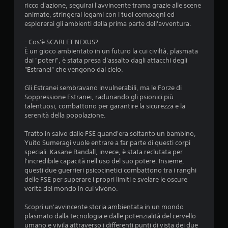
i
ricco d'azione, seguirai l'avvincente trama grazie alle scene
animate, stringerai legami con i tuoi compagni ed
4
esplorerai gli ambienti della prima parte dell'avventura.
.
- Cos'è SCARLET NEXUS?
È un gioco ambientato in un futuro la cui civiltà, plasmata
4
dai "poteri", è stata presa d'assalto dagli attacchi degli
"Estranei" che vengono dal cielo.
1
Gli Estranei sembravano invulnerabili, ma le Forze di
s
Soppressione Estranei, radunando gli psionici più
talentuosi, combattono per garantire la sicurezza e la
t
serenità della popolazione.
Tratto in salvo dalle FSE quand'era soltanto un bambino,
e
Yuito Sumeragi vuole entrare a far parte di questi corpi
speciali. Kasane Randall, invece, è stata reclutata per
l
l'incredibile capacità nell'uso del suo potere. Insieme,
questi due guerrieri psicocinetici combattono tra i ranghi
l
delle FSE per superare i propri limiti e svelare le oscure
verità del mondo in cui vivono.
e
Scopri un'avvincente storia ambientata in un mondo
s
plasmato dalla tecnologia e dalle potenzialità del cervello
umano e vivila attraverso i differenti punti di vista dei due