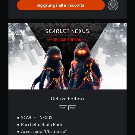
o
Aggiungi alla raccolta
n
D
e
l
u
x
e
E
d
i
t
i
o
n
Deluxe Edition
PS4
PS5
SCARLET NEXUS
Pacchetto Brain Punk
Accessorio "L'Estraneo"