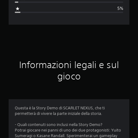
a
5%
z
i
o
n
e
Informazioni legali e sul
m
gioco
e
d
i
Questa è la Story Demo di SCARLET NEXUS, che ti
permetterà di vivere la parte iniziale della storia.
a
- Quali contenuti sono inclusi nella Story Demo?
d
Potrai giocare nei panni di uno dei due protagonisti: Yuito
Sumeragi o Kasane Randall. Sperimenterai un gameplay