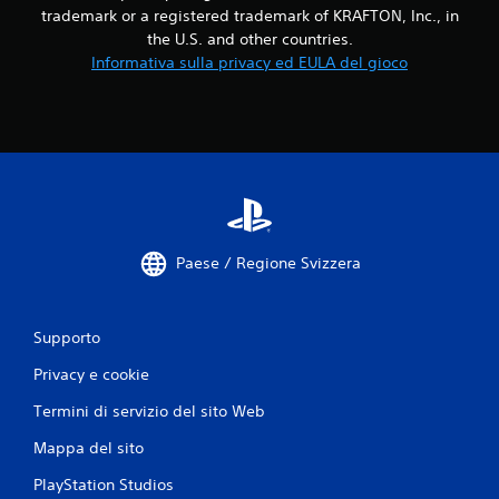
n
t
trademark or a registered trademark of KRAFTON, Inc., in
i
t
r
the U.S. and other countries.
a
r
o
Informativa sulla privacy ed EULA del gioco
l
o
l
l
l
P
l
e
u
i
r
o
t
.
i
o
r
u
i
c
v
h
e
.
d
Paese / Regione Svizzera
e
r
G
e
i
i
Supporto
o
t
c
u
Privacy e cookie
a
t
Termini di servizio del sito Web
b
o
r
i
Mappa del sito
i
l
a
e
PlayStation Studios
l