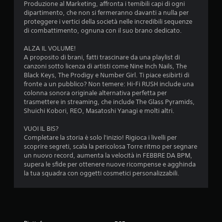
v
L
a
Produzione al Marketing, affronta i temibili capi di ogni
i
e
c
dipartimento, che non si fermeranno davanti a nulla per
m
i
proteggere i vertici della società nelle incredibili sequenze
o
e
n
di combattimento, ognuna con il suo brano dedicato.
m
n
f
a
t
o
ALZA IL VOLUME!
n
o
r
A proposito di brani, fatti trascinare da una playlist di
d
.
m
canzoni sotto licenza di artisti come Nine Inch Nails, The
i
a
Black Keys, The Prodigy e Number Girl. Ti piace esibirti di
z
P
fronte a un pubblico? Non temere: Hi-Fi RUSH include una
G
i
u
colonna sonora originale alternativa perfetta per
i
o
o
trasmettere in streaming, che include The Glass Pyramids,
o
n
i
Shuichi Kobori, REO, Masatoshi Yanagi e molti altri.
c
i
r
a
a
i
VUOI IL BIS?
u
b
v
Completare la storia è solo l'inizio! Rigioca i livelli per
d
i
e
scoprire segreti, scala la pericolosa Torre ritmo per segnare
i
d
un nuovo record, aumenta la velocità in FEBBRE DA BPM,
l
o
e
supera le sfide per ottenere nuove ricompense e agghinda
e
s
r
la tua squadra con oggetti cosmetici personalizzabili.
s
o
e
e
n
i
n
o
c
z
a
o
a
n
n