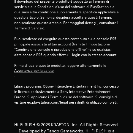
Il download del presente prodotto è soggetto ai Termini di 
r
t
o
servizio e alle Condizioni d'uso del software di PlayStation e a 
e
r
m
qualsiasi altra condizione supplementare specifica applicabile a 
s
a
e
questo articolo. Se non si desidera accettare questi Termini, 
e
m
n
non scaricare questo articolo. Per maggiori dettagli, consultare i 
n
i
t
Termini di Servizio.
z
t
o
a
e
.
Puoi scaricare ed eseguire questo contenuto sulla console PS5 
d
l
principale associata al tuo account (tramite l'impostazione 
o
a
P
“Condivisione console e riproduzione offline”) e su qualsiasi 
v
v
altra console PS5 quando effettui il login con lo stesso account.
e
r
i
r
b
o
Prima di usare questo prodotto, leggere attentamente le 
u
r
m
Avvertenze per la salute
t
a
e
.
i
z
m
l
i
o
Library programs ©Sony Interactive Entertainment Inc. concesso 
i
o
r
in licenza esclusivamente a Sony Interactive Entertainment 
z
n
i
Europe. Si applicano i Termini d'uso del software. Si consiglia di 
z
e
visitare eu.playstation.com/legal per i diritti di utilizzo completi.
a
a
d
r
t
e
e
l
u
i
c
t
c
Hi-Fi RUSH © 2023 KRAFTON, Inc. All Rights Reserved.
o
o
o
n
Developed by Tango Gameworks. Hi-Fi RUSH is a
r