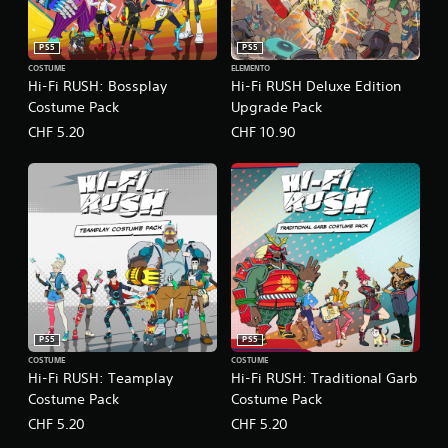
n
r
l
e
i
i
n
e
c
m
b
o
t
PS5
PS5
o
i
p
a
t
n
COSTUME
ELEMENTO
l
o
t
u
Hi-Fi RUSH: Bossplay
Hi-Fi RUSH Deluxe Edition
o
i
l
e
r
Costume Pack
Upgrade Pack
s
.
.
a
i
c
CHF 5.20
CHF 10.90
.
m
i
I
i
b
n
t
i
v
a
l
i
e
t
.
r
o
s
s
i
e
C
o
m
o
n
p
m
e
l
f
PS5
PS5
l
i
o
COSTUME
COSTUME
e
f
Hi-Fi RUSH: Teamplay
Hi-Fi RUSH: Traditional Garb
r
v
i
Costume Pack
Costume Pack
t
e
c
v
CHF 5.20
CHF 5.20
t
a
i