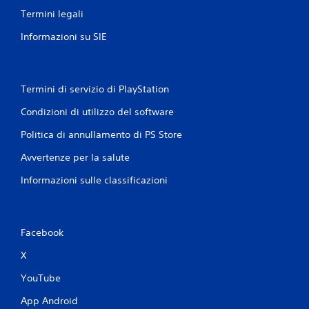
s
d
Termini legali
e
e
n
l
Informazioni su SIE
z
l
a
'
v
e
s
i
Termini di servizio di PlayStation
p
b
e
Condizioni di utilizzo del software
r
r
a
i
Politica di annullamento di PS Store
z
e
i
Avvertenze per la salute
n
o
z
Informazioni sulle classificazioni
n
a
e
d
i
d
g
e
Facebook
i
l
o
c
X
c
o
o
n
YouTube
i
t
n
App Android
r
q