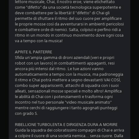
lettore musicale, Chai, il nostro eroe, viene etichettato
l
i
t
u
come "difetto" da una società tecnologica superpotente e
t
e
t
deve combattere per la libertà! Il "difetto" di Chai gli
o
m
e
i
permette di sfruttare il ritmo del suo cuore per amplificare
p
r
l
le proprie mosse così da avventurarsi in ambienti pericolosi
o
n
n
i
e combattere orde di nemici. Salta, colpisci e perfino ridi a
l
a
z
ritmo in un mondo in continuo movimento dove ogni cosa
i
i
z
t
va a tempo con la musica!
m
a
i
i
r
v
APRITE IL PARTERRE
t
e
Sfida un'ampia gamma di droni aziendali (veri e propri
e
e
i
robot con un lavoro) in combattimenti appaganti, resi
s
)
c
ancora più intensi dal ritmo. Le tue azioni vanno
.
e
o
automaticamente a tempo con la musica, ma padroneggia
g
n
il ritmo e Chai potrà mettere a segno devastanti VAI COSÌ,
n
t
P
combo super appariscenti, attacchi di squadra con i suoi
a
r
r
alleati, sensazionali mosse speciali e molto altro! Amplifica
o
l
le abilità di Chai con i potenziamenti e trasforma ogni
o
l
e
incontro nel tuo personale "video musicale animato"
m
l
a
mentre cerchi di raggiungere i tanto agognati punteggi
e
i
con grado S.
u
m
d
d
o
i
RIBELLIONE TURBOLENTA E DIRIGENZA DURA A MORIRE
i
r
m
Guida la squadra dei coloratissimi compagni di Chai e arriva
o
o
i
a colpire il cuore di una società nemica... senza cuore. Dalla