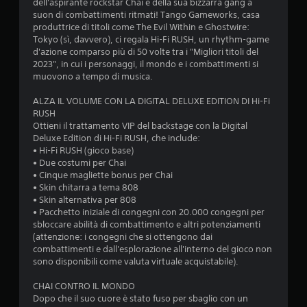
e
dell'aspirante rockstar Chai e della sua bizzarra gang a
i
o
a
suon di combattimenti ritmati! Tango Gameworks, casa
n
z
v
produttrice di titoli come The Evil Within e Ghostwire:
t
z
o
6
Tokyo (sì, davvero), ci regala Hi-Fi RUSH, un rhythm-game
a
o
c
d'azione comparso più di 50 volte tra i "Migliori titoli del
t
a
8
P
2023", in cui i personaggi, il mondo e i combattimenti si
i
r
u
muovono a tempo di musica.
s
e
9
o
u
d
i
ALZA IL VOLUME CON LA DIGITAL DELUXE EDITION DI Hi-Fi
l
i
g
2
RUSH
l
s
i
Ottieni il trattamento VIP del backstage con la Digital
o
t
o
v
Deluxe Edition di Hi-Fi RUSH, che include:
s
u
c
• Hi-Fi RUSH (gioco base)
c
r
a
a
• Due costumi per Chai
h
b
r
• Cinque magliette bonus per Chai
e
i
e
l
• Skin chitarra a tema 808
r
v
s
• Skin alternativa per 808
m
i
e
u
• Pacchetto iniziale di congegni con 20.000 congegni per
o
s
n
sbloccare abilità di combattimento e altri potenziamenti
e
i
z
t
(attenzione: i congegni che si ottengono dai
n
v
a
combattimenti e dall'esplorazione all'interno del gioco non
t
i
d
sono disponibili come valuta virtuale acquistabile).
a
r
.
o
o
v
CHAI CONTRO IL MONDO
z
u
e
A
Dopo che il suo cuore è stato fuso per sbaglio con un
n
r