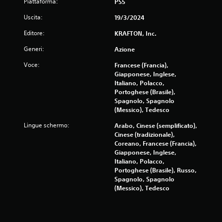
Piattaforma:
PS5
c
c
t
h
o
r
Uscita:
19/3/2024
e
o
n
c
l
t
Editore:
KRAFTON, Inc.
o
l
r
m
Generi:
i
Azione
o
u
d
l
Voce:
n
Francese (Francia),
i
l
i
Giapponese, Inglese,
g
i
c
Italiano, Polacco,
i
a
Portoghese (Brasile),
t
o
t
Spagnolo, Spagnolo
o
c
e
(Messico), Tedesco
o
u
v
i
c
Lingue schermo:
Arabo, Cinese (semplificato),
i
n
h
Cinese (tradizionale),
s
q
Coreano, Francese (Francia),
P
i
u
Giapponese, Inglese,
u
v
a
Italiano, Polacco,
o
a
l
Portoghese (Brasile), Russo,
i
m
s
Spagnolo, Spagnolo
g
e
i
(Messico), Tedesco
i
n
a
o
t
s
c
e
i
a
o
m