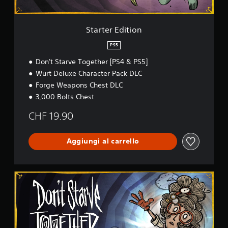
i
o
n
Starter Edition
PS5
Don't Starve Together [PS4 & PS5]
Wurt Deluxe Character Pack DLC
Forge Weapons Chest DLC
3,000 Bolts Chest
CHF 19.90
Aggiungi al carrello
S
u
r
v
i
v