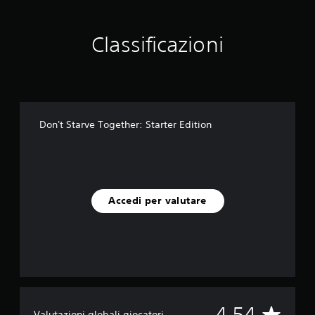
Classificazioni
Don't Starve Together: Starter Edition
Accedi per valutare
V
4.54
Valutazioni globali giocatori