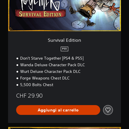
a
l
E
d
i
t
i
o
Survival Edition
n
PS5
Don't Starve Together [PS4 & PS5]
Wanda Deluxe Character Pack DLC
Wurt Deluxe Character Pack DLC
Forge Weapons Chest DLC
5,500 Bolts Chest
CHF 29.90
Aggiungi al carrello