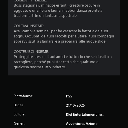
COMBATTI INSIEME:
a
Boss stagionali, minacce erranti, creature oscure in
agguato e una flora e fauna in abbondanza pronte a
9
trasformarti in un fantasma spettrale.
5
COLTIVA INSIEME:
Ara i campi e seminali per far crescere la fattoria dei tuoi
9
sogni. Occupati dei tuoi raccolti per aiutare i tuoi compagni
sopravvissuti a sfamarsi e a prepararsi alle nuove sfide.
7
COSTRUISCI INSIEME:
Proteggi te stesso, i tuoi amici e tutto ciò che sei riuscito a
v
raccogliere, perché puoi star certo che qualcuno o
qualcosa rivorrà tutto indietro.
a
l
u
Piattaforma:
PS5
t
Uscita:
21/10/2025
a
Editore:
Klei Entertainment Inc.
z
Generi:
Avventura, Azione