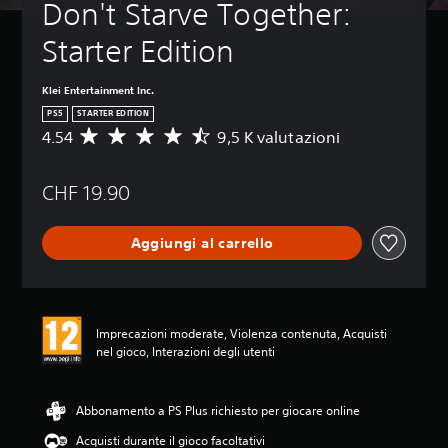
Don't Starve Together: 
Starter Edition
Klei Entertainment Inc.
PS5
STARTER EDITION
4.54
9,5 K valutazioni
V
a
l
CHF 19.90
u
t
a
Aggiungi al carrello
z
i
o
n
e
Imprecazioni moderate, Violenza contenuta, Acquisti
m
nel gioco, Interazioni degli utenti
e
d
i
a
Abbonamento a PS Plus richiesto per giocare online
d
Acquisti durante il gioco facoltativi
i