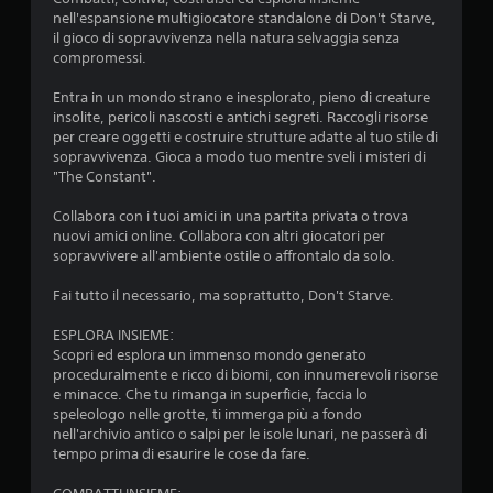
nell'espansione multigiocatore standalone di Don't Starve,
l
il gioco di sopravvivenza nella natura selvaggia senza
compromessi.
l
Entra in un mondo strano e inesplorato, pieno di creature
e
insolite, pericoli nascosti e antichi segreti. Raccogli risorse
per creare oggetti e costruire strutture adatte al tuo stile di
s
sopravvivenza. Gioca a modo tuo mentre sveli i misteri di
"The Constant".
u
Collabora con i tuoi amici in una partita privata o trova
c
nuovi amici online. Collabora con altri giocatori per
sopravvivere all'ambiente ostile o affrontalo da solo.
i
Fai tutto il necessario, ma soprattutto, Don't Starve.
n
ESPLORA INSIEME:
q
Scopri ed esplora un immenso mondo generato
proceduralmente e ricco di biomi, con innumerevoli risorse
u
e minacce. Che tu rimanga in superficie, faccia lo
speleologo nelle grotte, ti immerga più a fondo
e
nell'archivio antico o salpi per le isole lunari, ne passerà di
tempo prima di esaurire le cose da fare.
d