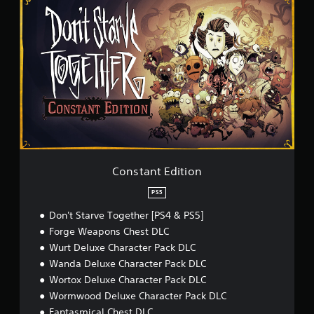
C
o
n
s
t
a
n
t
E
d
i
t
i
o
Constant Edition
n
PS5
Don't Starve Together [PS4 & PS5]
Forge Weapons Chest DLC
Wurt Deluxe Character Pack DLC
Wanda Deluxe Character Pack DLC
Wortox Deluxe Character Pack DLC
Wormwood Deluxe Character Pack DLC
Fantasmical Chest DLC