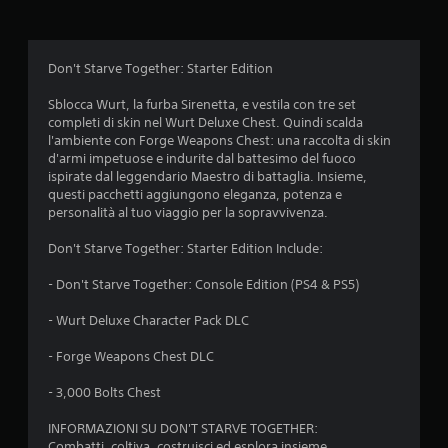
d
i
Don't Starve Together: Starter Edition
a
Sblocca Wurt, la furba Sirenetta, e vestila con tre set
completi di skin nel Wurt Deluxe Chest. Quindi scalda
d
l'ambiente con Forge Weapons Chest: una raccolta di skin
d'armi impetuose e indurite dal battesimo del fuoco
i
ispirate dal leggendario Maestro di battaglia. Insieme,
questi pacchetti aggiungono eleganza, potenza e
4
personalità al tuo viaggio per la sopravvivenza.
.
Don't Starve Together: Starter Edition Include:
5
- Don't Starve Together: Console Edition (PS4 & PS5)
4
- Wurt Deluxe Character Pack DLC
s
- Forge Weapons Chest DLC
t
- 3,000 Bolts Chest
INFORMAZIONI SU DON'T STARVE TOGETHER:
e
Combatti, coltiva, costruisci ed esplora insieme