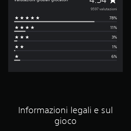
a
9597 valutazioni
78%
l
11%
u
3%
t
1%
a
6%
z
i
o
n
e
Informazioni legali e sul
m
gioco
e