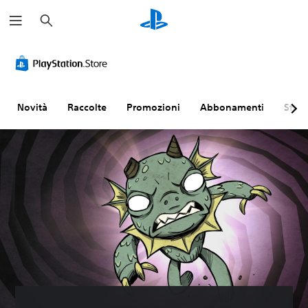
C
e
r
c
a
Novità
Raccolte
Promozioni
Abbonamenti
Sfogl