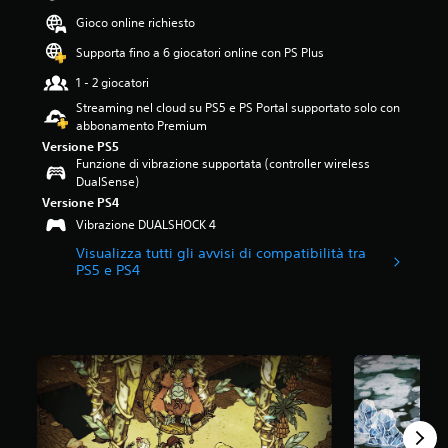
4
Gioco online richiesto
.
5
Supporta fino a 6 giocatori online con PS Plus
4
1 - 2 giocatori
s
t
Streaming nel cloud su PS5 e PS Portal supportato solo con
e
abbonamento Premium
l
Versione PS5
l
Funzione di vibrazione supportata (controller wireless
e
DualSense)
s
Versione PS4
u
Vibrazione DUALSHOCK 4
c
i
Visualizza tutti gli avvisi di compatibilità tra
n
PS5 e PS4
q
u
e
d
a
9
,
5
K
v