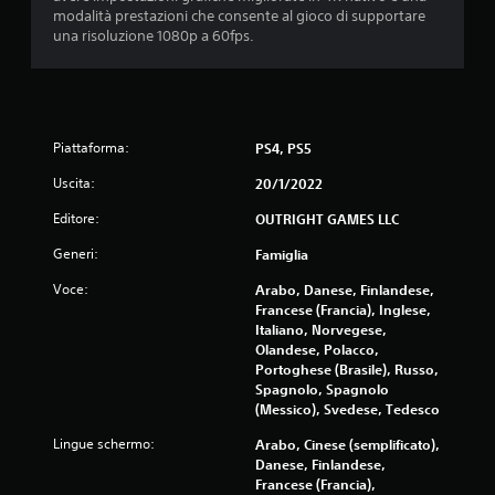
q
modalità prestazioni che consente al gioco di supportare
una risoluzione 1080p a 60fps.
u
e
d
Piattaforma:
PS4, PS5
a
Uscita:
20/1/2022
6
Editore:
OUTRIGHT GAMES LLC
2
Generi:
Famiglia
Voce:
Arabo, Danese, Finlandese,
3
Francese (Francia), Inglese,
Italiano, Norvegese,
0
Olandese, Polacco,
Portoghese (Brasile), Russo,
v
Spagnolo, Spagnolo
(Messico), Svedese, Tedesco
a
Lingue schermo:
Arabo, Cinese (semplificato),
l
Danese, Finlandese,
Francese (Francia),