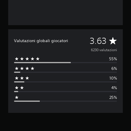
V
3.63
Valutazioni globali giocatori
a
6230 valutazioni
55%
l
6%
u
10%
t
4%
a
25%
z
i
o