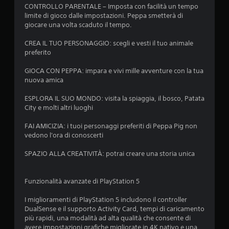
3
CONTROLLO PARENTALE – Imposta con facilità un tempo
limite di gioco dalle impostazioni. Peppa smetterà di
s
giocare una volta scaduto il tempo.
t
CREA IL TUO PERSONAGGIO: scegli e vesti il tuo animale
preferito
e
GIOCA CON PEPPA: impara e vivi mille avventure con la tua
nuova amica
l
ESPLORA IL SUO MONDO: visita la spiaggia, il bosco, Patata
l
City e molti altri luoghi
e
FAI AMICIZIA: i tuoi personaggi preferiti di Peppa Pig non
vedono l'ora di conoscerti
s
SPAZIO ALLA CREATIVITÀ: potrai creare una storia unica
u
c
Funzionalità avanzate di PlayStation 5
i
I miglioramenti di PlayStation 5 includono il controller
DualSense e il supporto Activity Card, tempi di caricamento
n
più rapidi, una modalità ad alta qualità che consente di
avere impostazioni grafiche migliorate in 4K nativo e una