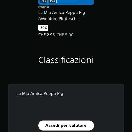
PS5
PS4
EPISODIO
La Mia Amica Peppa Pig:
Avventure Piratesche
-50%
Prezzo in offerta CHF 2.95. Prezzo originale CHF 
CHF 2.95
CHF 5.90
Classificazioni
La Mia Amica Peppa Pig
Accedi per valutare