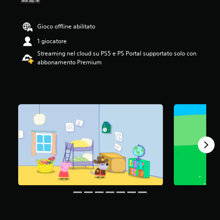
6
3
s
Gioco offline abilitato
t
1 giocatore
e
l
Streaming nel cloud su PS5 e PS Portal supportato solo con
l
abbonamento Premium
e
s
u
c
i
n
q
u
e
d
a
6
,
2
K
v
a
l