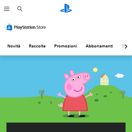
C
e
r
c
a
Novità
Raccolte
Promozioni
Abbonamenti
Sfogl