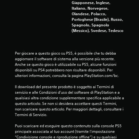
u
Giapponese, Inglese,
Italiano, Norvegese,
t
Olandese, Polacco,
Portoghese (Brasile), Russo,
a
Spagnolo, Spagnolo
(Messico), Svedese, Tedesco
z
i
Per giocare a questo gioco su PS5, è possibile che tu debba 
o
aggiornare il software di sistema alla versione più recente. 
Anche se questo gioco è utilizzabile su PS5, alcune funzioni 
n
disponibili su PS4 potrebbero non risultare disponibili. Per 
ulteriori informazioni, consulta la pagina PlayStation.com/bc.
i
Il download del presente prodotto è soggetto ai Termini di 
servizio e alle Condizioni d'uso del software di PlayStation e a 
qualsiasi altra condizione supplementare specifica applicabile a 
questo articolo. Se non si desidera accettare questi Termini, 
non scaricare questo articolo. Per maggiori dettagli, consultare i 
Termini di Servizio.
Puoi scaricare ed eseguire questo contenuto sulla console PS5 
principale associata al tuo account (tramite l'impostazione 
“Condivisione console e riproduzione offline”) e su qualsiasi 