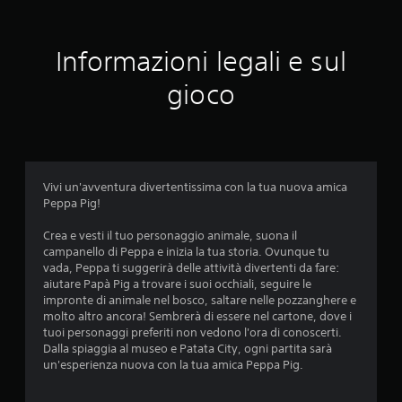
n
e
Informazioni legali e sul
m
gioco
e
d
i
Vivi un'avventura divertentissima con la tua nuova amica
Peppa Pig!
a
Crea e vesti il tuo personaggio animale, suona il
d
campanello di Peppa e inizia la tua storia. Ovunque tu
vada, Peppa ti suggerirà delle attività divertenti da fare:
i
aiutare Papà Pig a trovare i suoi occhiali, seguire le
impronte di animale nel bosco, saltare nelle pozzanghere e
3
molto altro ancora! Sembrerà di essere nel cartone, dove i
tuoi personaggi preferiti non vedono l'ora di conoscerti.
.
Dalla spiaggia al museo e Patata City, ogni partita sarà
un'esperienza nuova con la tua amica Peppa Pig.
6