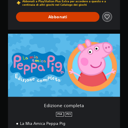
Abbonati a PlayStation Plus Extra per accedere a questo e a
centinaia di altri giochi nel Catalogo dei giochi
Abbonati
E
d
i
z
i
o
n
e
c
o
m
p
l
e
Edizione completa
t
a
PS4
PS5
La Mia Amica Peppa Pig