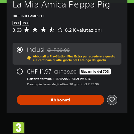
La Mia Amica Peppa Pig
OUTRIGHT GAMES LLC
PS4
PS5
3.63
6,2 K valutazioni
V
a
l
u
Inclusi
CHF 39.90
t
Scontato dal prezzo originale di CHF 39.90
Abbonati a PlayStation Plus Extra per accedere a questo
a
e a centinaia di altri giochi nel Catalogo dei giochi
z
i
CHF 11.97
CHF 39.90
Risparmio del 70%
o
Scontato dal prezzo originale di CHF 39.
n
L'offerta termina il 12/8/2026 10:59 PM UTC
e
Prezzo più basso degli ultimi 30 giorni: CHF 39.90
m
e
Abbonati
d
i
a
d
i
3
.