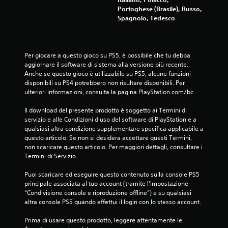
Portoghese (Brasile), Russo,
3
Spagnolo, Tedesco
0
4
Per giocare a questo gioco su PS5, è possibile che tu debba 
aggiornare il software di sistema alla versione più recente. 
1
Anche se questo gioco è utilizzabile su PS5, alcune funzioni 
disponibili su PS4 potrebbero non risultare disponibili. Per 
v
ulteriori informazioni, consulta la pagina PlayStation.com/bc.
a
Il download del presente prodotto è soggetto ai Termini di 
servizio e alle Condizioni d'uso del software di PlayStation e a 
l
qualsiasi altra condizione supplementare specifica applicabile a 
questo articolo. Se non si desidera accettare questi Termini, 
u
non scaricare questo articolo. Per maggiori dettagli, consultare i 
Termini di Servizio.
t
Puoi scaricare ed eseguire questo contenuto sulla console PS5 
a
principale associata al tuo account (tramite l'impostazione 
“Condivisione console e riproduzione offline”) e su qualsiasi 
z
altra console PS5 quando effettui il login con lo stesso account.
i
Prima di usare questo prodotto, leggere attentamente le 