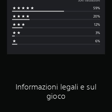
a
3041 valutazioni
59%
l
20%
u
12%
t
3%
a
6%
z
i
o
n
e
Informazioni legali e sul
m
gioco
e