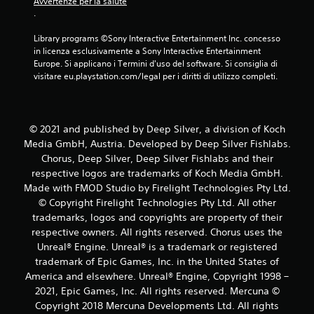
Avvertenze per la salute
o
.
Library programs ©Sony Interactive Entertainment Inc. concesso 
n
in licenza esclusivamente a Sony Interactive Entertainment 
Europe. Si applicano i Termini d'uso del software. Si consiglia di 
i
visitare eu.playstation.com/legal per i diritti di utilizzo completi.
© 2021 and published by Deep Silver, a division of Koch
Media GmbH, Austria. Developed by Deep Silver Fishlabs.
Chorus, Deep Silver, Deep Silver Fishlabs and their
respective logos are trademarks of Koch Media GmbH.
Made with FMOD Studio by Firelight Technologies Pty Ltd.
© Copyright Firelight Technologies Pty Ltd. All other
trademarks, logos and copyrights are property of their
respective owners. All rights reserved. Chorus uses the
Unreal® Engine. Unreal® is a trademark or registered
trademark of Epic Games, Inc. in the United States of
America and elsewhere. Unreal® Engine, Copyright 1998 –
2021, Epic Games, Inc. All rights reserved. Mercuna ©
Copyright 2018 Mercuna Developments Ltd. All rights