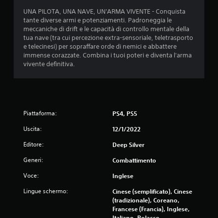
UNA PILOTA, UNA NAVE, UN'ARMA VIVENTE - Conquista
l
tante diverse armi e potenziamenti. Padroneggia le
meccaniche di drift e le capacità di controllo mentale della
e
tua nave (tra cui percezione extra-sensoriale, teletrasporto
e telecinesi) per sopraffare orde di nemici e abbattere
s
immense corazzate. Combina i tuoi poteri e diventa l'arma
vivente definitiva.
u
c
i
Piattaforma:
PS4, PS5
n
Uscita:
12/1/2022
q
Editore:
Deep Silver
u
Generi:
Combattimento
e
Voce:
Inglese
Lingue schermo:
Cinese (semplificato), Cinese
d
(tradizionale), Coreano,
Francese (Francia), Inglese,
a
Italiano, Polacco,