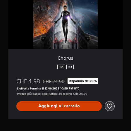
r
u
s
Chorus
PS4
PS5
CHF 4.98
CHF 24.90
Risparmio del 80%
Scontato dal prezzo originale di CHF 24.90
L'offerta termina il 12/8/2026 10:59 PM UTC
Prezzo più basso degli ultimi 30 giorni: CHF 24.90
Aggiungi al carrello