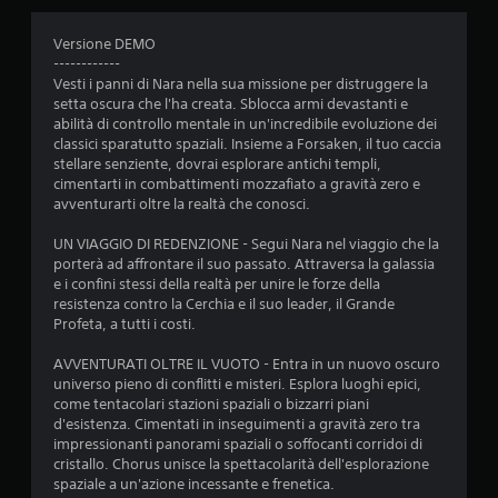
d
i
Versione DEMO
------------
a
Vesti i panni di Nara nella sua missione per distruggere la
setta oscura che l'ha creata. Sblocca armi devastanti e
d
abilità di controllo mentale in un'incredibile evoluzione dei
classici sparatutto spaziali. Insieme a Forsaken, il tuo caccia
i
stellare senziente, dovrai esplorare antichi templi,
cimentarti in combattimenti mozzafiato a gravità zero e
4
avventurarti oltre la realtà che conosci.
.
UN VIAGGIO DI REDENZIONE - Segui Nara nel viaggio che la
porterà ad affrontare il suo passato. Attraversa la galassia
2
e i confini stessi della realtà per unire le forze della
resistenza contro la Cerchia e il suo leader, il Grande
4
Profeta, a tutti i costi.
s
AVVENTURATI OLTRE IL VUOTO - Entra in un nuovo oscuro
universo pieno di conflitti e misteri. Esplora luoghi epici,
t
come tentacolari stazioni spaziali o bizzarri piani
d'esistenza. Cimentati in inseguimenti a gravità zero tra
impressionanti panorami spaziali o soffocanti corridoi di
e
cristallo. Chorus unisce la spettacolarità dell'esplorazione
spaziale a un'azione incessante e frenetica.
l