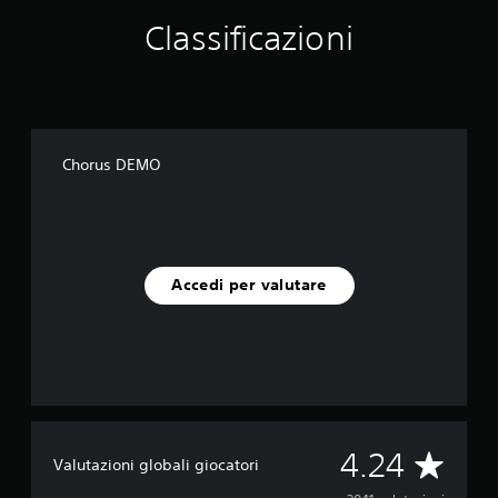
Classificazioni
Chorus DEMO
Accedi per valutare
V
4.24
Valutazioni globali giocatori