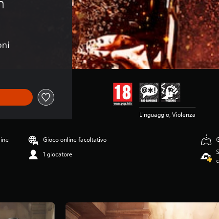
n
oni
Linguaggio, Violenza
line
Gioco online facoltativo
G
S
1 giocatore