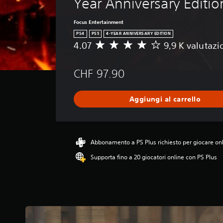
Year Anniversary Editio
Focus Entertainment
PS4
PS5
4-YEAR ANNIVERSARY EDITION
4.07
9,9 K valutazi
V
a
l
CHF 97.90
u
t
a
Aggiungi al carrello
z
i
o
n
e
Abbonamento a PS Plus richiesto per giocare on
m
Supporta fino a 20 giocatori online con PS Plus
e
d
i
a
d
i
4