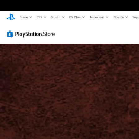
Store
PS5
Giochi
PS Plus
Accessori
Novità
Sup