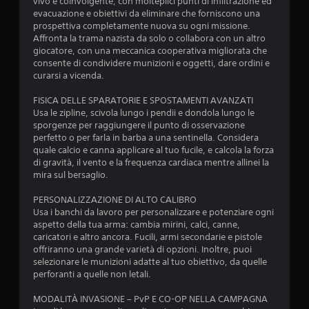
vivo e coinvolgente, con molteplici punti di infiltrazione ed
u
evacuazione e obiettivi da eliminare che forniscono una
prospettiva completamente nuova su ogni missione.
c
Affronta la trama nazista da solo o collabora con un altro
giocatore, con una meccanica cooperativa migliorata che
i
consente di condividere munizioni e oggetti, dare ordini e
curarsi a vicenda.
n
FISICA DELLE SPARATORIE E SPOSTAMENTI AVANZATI
q
Usa le zipline, scivola lungo i pendii e dondola lungo le
sporgenze per raggiungere il punto di osservazione
u
perfetto o per farla in barba a una sentinella. Considera
quale calcio e canna applicare al tuo fucile, e calcola la forza
e
di gravità, il vento e la frequenza cardiaca mentre allinei la
mira sul bersaglio.
d
PERSONALIZZAZIONE DI ALTO CALIBRO
a
Usa i banchi da lavoro per personalizzare e potenziare ogni
aspetto della tua arma: cambia mirini, calci, canne,
1
caricatori e altro ancora. Fucili, armi secondarie e pistole
offriranno una grande varietà di opzioni. Inoltre, puoi
4
selezionare le munizioni adatte al tuo obiettivo, da quelle
perforanti a quelle non letali.
9
MODALITÀ INVASIONE – PvP E CO-OP NELLA CAMPAGNA