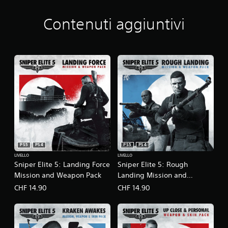
Contenuti aggiuntivi
PS5
PS4
PS5
PS4
LIVELLO
LIVELLO
Sniper Elite 5: Landing Force
Sniper Elite 5: Rough
Mission and Weapon Pack
Landing Mission and
Weapon Pack
CHF 14.90
CHF 14.90