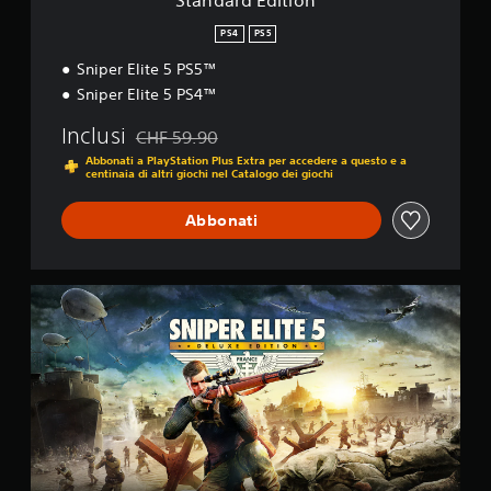
Standard Edition
n
PS4
PS5
Sniper Elite 5 PS5™
Sniper Elite 5 PS4™
Inclusi
CHF 59.90
Scontato dal prezzo originale di CHF 59.90
Abbonati a PlayStation Plus Extra per accedere a questo e a
centinaia di altri giochi nel Catalogo dei giochi
Abbonati
D
e
l
u
x
e
E
d
i
t