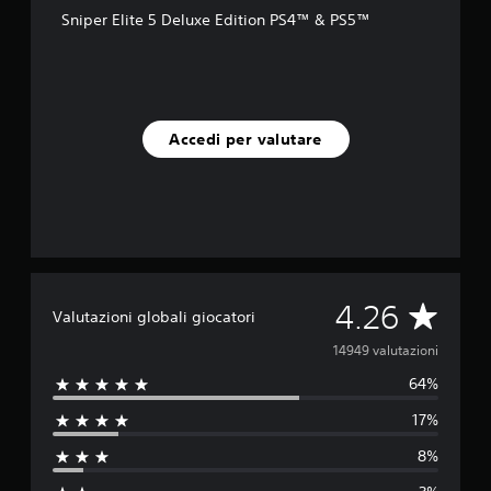
Sniper Elite 5 Deluxe Edition PS4™ & PS5™
Accedi per valutare
V
4.26
Valutazioni globali giocatori
a
14949 valutazioni
64%
l
17%
u
8%
t