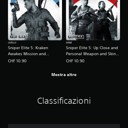
PS5
PS4
PS5
PS4
LIVELLO
ARMI
Sniper Elite 5: Kraken
Sniper Elite 5: Up Close and
Awakes Mission and
Personal Weapon and Skin
Weapon Pack
Pack
CHF 10.90
CHF 10.90
Mostra altro
Classificazioni