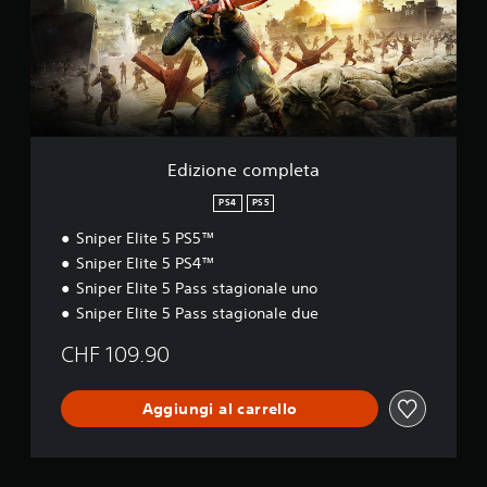
o
n
e
c
o
m
p
l
e
Edizione completa
t
a
PS4
PS5
Sniper Elite 5 PS5™
Sniper Elite 5 PS4™
Sniper Elite 5 Pass stagionale uno
Sniper Elite 5 Pass stagionale due
CHF 109.90
Aggiungi al carrello