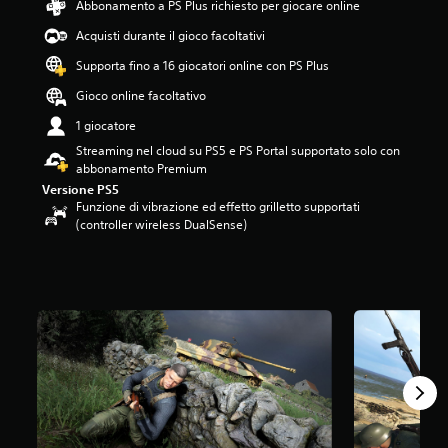
Abbonamento a PS Plus richiesto per giocare online
.
Acquisti durante il gioco facoltativi
2
6
Supporta fino a 16 giocatori online con PS Plus
s
t
Gioco online facoltativo
e
1 giocatore
l
l
Streaming nel cloud su PS5 e PS Portal supportato solo con
e
abbonamento Premium
s
Versione PS5
u
Funzione di vibrazione ed effetto grilletto supportati
c
(controller wireless DualSense)
i
n
q
u
e
d
a
1
4
K
v
a