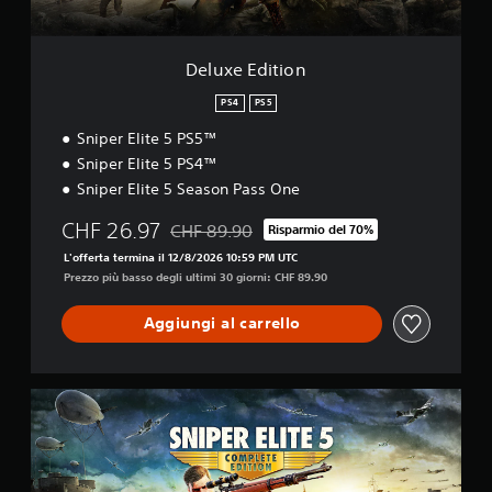
i
o
n
Deluxe Edition
PS4
PS5
Sniper Elite 5 PS5™
Sniper Elite 5 PS4™
Sniper Elite 5 Season Pass One
CHF 26.97
CHF 89.90
Risparmio del 70%
Scontato dal prezzo originale di CHF 89.90
L'offerta termina il 12/8/2026 10:59 PM UTC
Prezzo più basso degli ultimi 30 giorni: CHF 89.90
Aggiungi al carrello
E
d
i
z
i