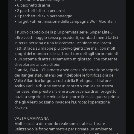
i
• 6 pacchetti di armi
• 2 pacchetti di skin per armi
4
• 2 pacchetti di skin personaggio
• Target Führer: missione della campagna Wolf Mountain
.
Il nuovo capitolo della pluripremiata serie, Sniper Elite 5,
2
offre cecchinaggio senza precedenti, combattimenti tattici
in terza persona e una telecamera uccisione migliorata.
6
Fatti strada su mappe più coinvolgenti che mai, con molti
luoghi del mondo reale catturati con dettagli sorprendenti
s
e un sistema di attraversamento migliorato, che consente
di esplorare ancora di più.
t
Francia, 1944 – Chiamato a svolgere un'operazione segreta
dei Ranger statunitensi per indebolire le fortificazioni del
Vallo Atlantico lungo la costa della Bretagna, il tiratore
e
scelto Karl Fairburne entra in contatto con la Resistenza
francese. Ben presto si viene a conoscenza di un progetto
l
nazista segreto che minaccia di porre fine alla guerra prima
che gli Alleati possano invadere l'Europa: l'operazione
l
Kraken.
e
VASTA CAMPAGNA
Molte località del mondo reale sono state catturate
s
utilizzando la fotogrammetria per ricreare un ambiente