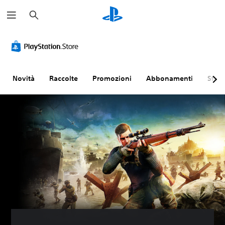
C
e
r
c
a
Novità
Raccolte
Promozioni
Abbonamenti
Sfogl