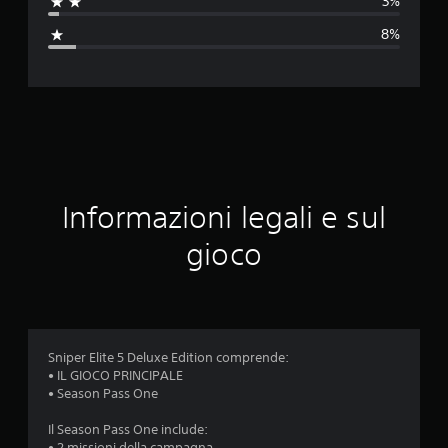
3%
a
8%
z
i
o
n
e
Informazioni legali e sul
m
gioco
e
d
i
Sniper Elite 5 Deluxe Edition comprende:
• IL GIOCO PRINCIPALE
a
• Season Pass One
d
Il Season Pass One include:
• 2 missioni della campagna