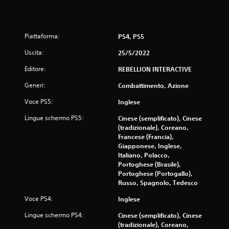
i
Piattaforma:
PS4, PS5
Uscita:
25/5/2022
Editore:
REBELLION INTERACTIVE
Generi:
Combattimento, Azione
Voce PS5:
Inglese
Lingue schermo PS5:
Cinese (semplificato), Cinese
(tradizionale), Coreano,
Francese (Francia),
Giapponese, Inglese,
Italiano, Polacco,
Portoghese (Brasile),
Portoghese (Portogallo),
Russo, Spagnolo, Tedesco
Voce PS4:
Inglese
Lingue schermo PS4:
Cinese (semplificato), Cinese
(tradizionale), Coreano,