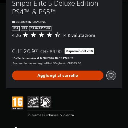
Sniper Elite 5 Deluxe Edition 
PS4™ & PS5™
REBELLION INTERACTIVE
PS4
PS5
DELUXE EDITION
4.26
14 K valutazioni
V
a
l
CHF 26.97
u
CHF 89.90
Risparmio del 70%
Scontato dal prezzo originale di CHF 89.90
t
L'offerta termina il 12/8/2026 10:59 PM UTC
a
Prezzo più basso degli ultimi 30 giorni: CHF 89.90
z
i
Aggiungi al carrello
o
n
e
m
e
d
i
a
In-Game Purchases, Violenza
d
i
4