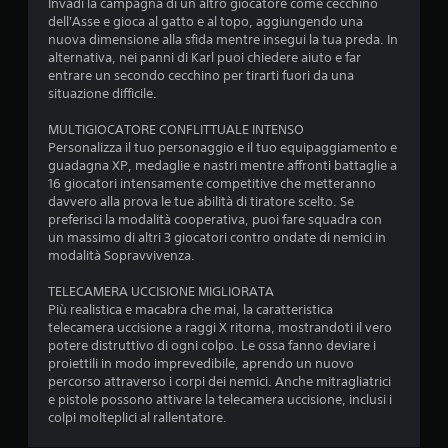
4
Invadi la campagna di un altro giocatore come cecchino
dell'Asse e gioca al gatto e al topo, aggiungendo una
nuova dimensione alla sfida mentre insegui la tua preda. In
9
alternativa, nei panni di Karl puoi chiedere aiuto e far
entrare un secondo cecchino per tirarti fuori da una
v
situazione difficile.
a
MULTIGIOCATORE CONFLITTUALE INTENSO
Personalizza il tuo personaggio e il tuo equipaggiamento e
l
guadagna XP, medaglie e nastri mentre affronti battaglie a
16 giocatori intensamente competitive che metteranno
u
davvero alla prova le tue abilità di tiratore scelto. Se
preferisci la modalità cooperativa, puoi fare squadra con
t
un massimo di altri 3 giocatori contro ondate di nemici in
modalità Sopravvivenza.
a
TELECAMERA UCCISIONE MIGLIORATA
z
Più realistica e macabra che mai, la caratteristica
telecamera uccisione a raggi X ritorna, mostrandoti il vero
i
potere distruttivo di ogni colpo. Le ossa fanno deviare i
proiettili in modo imprevedibile, aprendo un nuovo
o
percorso attraverso i corpi dei nemici. Anche mitragliatrici
e pistole possono attivare la telecamera uccisione, inclusi i
n
colpi molteplici al rallentatore.