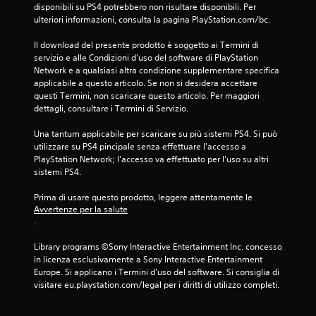
disponibili su PS4 potrebbero non risultare disponibili. Per 
a
ulteriori informazioni, consulta la pagina PlayStation.com/bc.
1
Il download del presente prodotto è soggetto ai Termini di 
servizio e alle Condizioni d'uso del software di PlayStation 
7
Network e a qualsiasi altra condizione supplementare specifica 
applicabile a questo articolo. Se non si desidera accettare 
6
questi Termini, non scaricare questo articolo. Per maggiori 
dettagli, consultare i Termini di Servizio.
5
Una tantum applicabile per scaricare su più sistemi PS4. Si può 
v
utilizzare su PS4 pincipale senza effettuare l'accesso a 
PlayStation Network; l'accesso va effettuato per l'uso su altri 
a
sistemi PS4.
l
Prima di usare questo prodotto, leggere attentamente le 
Avvertenze per la salute
u
.
t
Library programs ©Sony Interactive Entertainment Inc. concesso 
in licenza esclusivamente a Sony Interactive Entertainment 
a
Europe. Si applicano i Termini d'uso del software. Si consiglia di 
visitare eu.playstation.com/legal per i diritti di utilizzo completi.
z