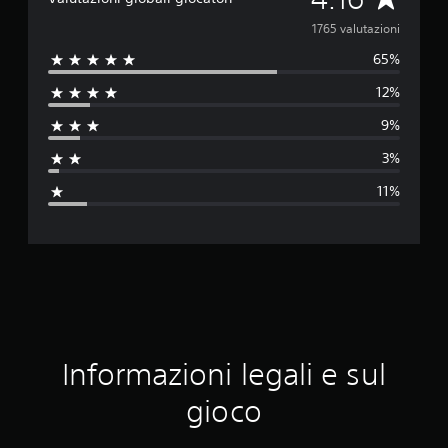
a
1765 valutazioni
65%
l
12%
u
9%
t
3%
a
11%
z
i
o
n
e
Informazioni legali e sul
m
gioco
e