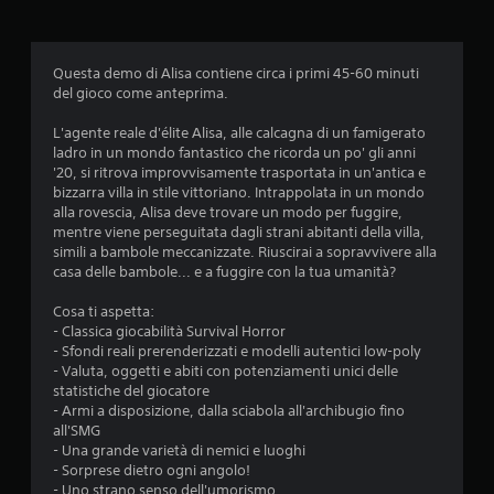
d
i
Questa demo di Alisa contiene circa i primi 45-60 minuti
del gioco come anteprima.
a
L'agente reale d'élite Alisa, alle calcagna di un famigerato
d
ladro in un mondo fantastico che ricorda un po' gli anni
'20, si ritrova improvvisamente trasportata in un'antica e
i
bizzarra villa in stile vittoriano. Intrappolata in un mondo
alla rovescia, Alisa deve trovare un modo per fuggire,
4
mentre viene perseguitata dagli strani abitanti della villa,
simili a bambole meccanizzate. Riuscirai a sopravvivere alla
.
casa delle bambole... e a fuggire con la tua umanità?
1
Cosa ti aspetta:
- Classica giocabilità Survival Horror
6
- Sfondi reali prerenderizzati e modelli autentici low-poly
- Valuta, oggetti e abiti con potenziamenti unici delle
s
statistiche del giocatore
- Armi a disposizione, dalla sciabola all'archibugio fino
t
all'SMG
- Una grande varietà di nemici e luoghi
- Sorprese dietro ogni angolo!
e
- Uno strano senso dell'umorismo