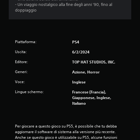
- Un viaggio nostalgico alla fine degli anni '90, fino al
l
doppiaggio
l
e
s
Piattaforma:
PS4
u
Uscita:
6/2/2024
Editore:
TOP HAT STUDIOS, INC.
c
Generi:
Azione, Horror
i
Voce:
Inglese
n
Lingue schermo:
Francese (Francia),
q
Giapponese, Inglese,
Italiano
u
e
Per giocare a questo gioco su PS5, è possibile che tu debba 
aggiornare il software di sistema alla versione più recente. 
d
Anche se questo gioco è utilizzabile su PS5, alcune funzioni 