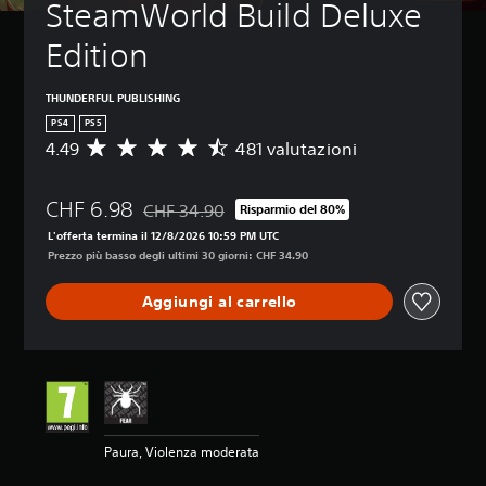
SteamWorld Build Deluxe 
Edition
THUNDERFUL PUBLISHING
PS4
PS5
4.49
481 valutazioni
V
a
l
CHF 6.98
u
CHF 34.90
Risparmio del 80%
Scontato dal prezzo originale di CHF 34.90
t
L'offerta termina il 12/8/2026 10:59 PM UTC
a
Prezzo più basso degli ultimi 30 giorni: CHF 34.90
z
i
Aggiungi al carrello
o
n
e
m
e
d
i
a
Paura, Violenza moderata
d
i