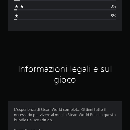
t
3%
a
3%
z
i
o
n
e
Informazioni legali e sul
m
gioco
e
d
i
L’esperienza di SteamWorld completa. Ottieni tutto il
necessario per vivere al meglio SteamWorld Build in questo
a
bundle Deluxe Edition.