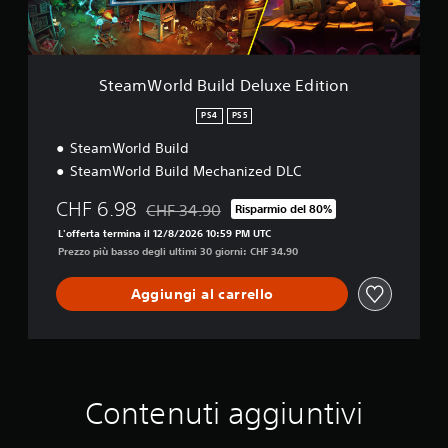
d
B
u
i
l
SteamWorld Build Deluxe Edition
d
D
PS4
PS5
e
SteamWorld Build
l
u
SteamWorld Build Mechanized DLC
x
e
CHF 6.98
CHF 34.90
Risparmio del 80%
Scontato dal prezzo originale di CHF 34.90
E
L'offerta termina il 12/8/2026 10:59 PM UTC
d
Prezzo più basso degli ultimi 30 giorni: CHF 34.90
i
t
i
Aggiungi al carrello
o
n
Contenuti aggiuntivi