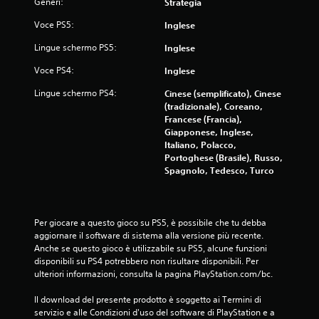
Generi:
Strategia
u
Voce PS5:
Inglese
c
Lingue schermo PS5:
Inglese
Voce PS4:
Inglese
i
Lingue schermo PS4:
Cinese (semplificato), Cinese
n
(tradizionale), Coreano,
Francese (Francia),
q
Giapponese, Inglese,
Italiano, Polacco,
u
Portoghese (Brasile), Russo,
Spagnolo, Tedesco, Turco
e
d
Per giocare a questo gioco su PS5, è possibile che tu debba 
a
aggiornare il software di sistema alla versione più recente. 
Anche se questo gioco è utilizzabile su PS5, alcune funzioni 
4
disponibili su PS4 potrebbero non risultare disponibili. Per 
ulteriori informazioni, consulta la pagina PlayStation.com/bc.
8
Il download del presente prodotto è soggetto ai Termini di 
1
servizio e alle Condizioni d'uso del software di PlayStation e a 