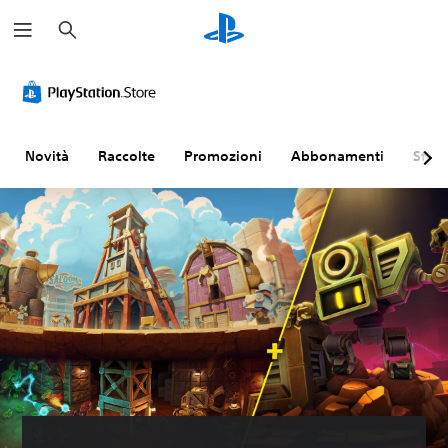
C
e
r
c
a
Novità
Raccolte
Promozioni
Abbonamenti
Sfogl