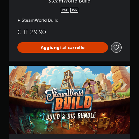
SteamWorld Build
d
PS4
PS5
SteamWorld Build
CHF 29.90
Aggiungi al carrello
S
t
e
a
m
W
o
r
l
d
B
u
i