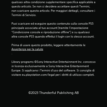
qualsiasi altra condizione supplementare specifica applicabile a 
v
questo articolo. Se non si desidera accettare questi Termini, 
non scaricare questo articolo. Per maggiori dettagli, consultare i 
a
Termini di Servizio.
l
Puoi scaricare ed eseguire questo contenuto sulla console PS5 
principale associata al tuo account (tramite l'impostazione 
u
“Condivisione console e riproduzione offline”) e su qualsiasi 
altra console PS5 quando effettui il login con lo stesso account.
t
Prima di usare questo prodotto, leggere attentamente le 
Avvertenze per la salute
a
.
z
Library programs ©Sony Interactive Entertainment Inc. concesso 
in licenza esclusivamente a Sony Interactive Entertainment 
i
Europe. Si applicano i Termini d'uso del software. Si consiglia di 
visitare eu.playstation.com/legal per i diritti di utilizzo completi.
o
n
©2023 Thunderful Publishing AB
i