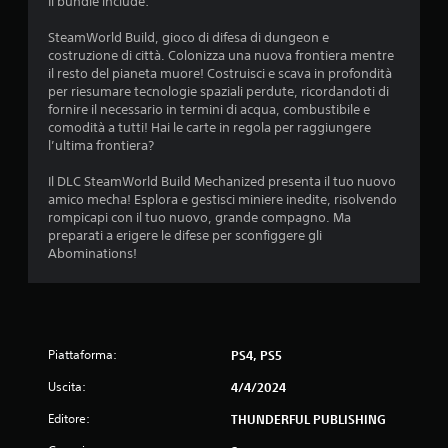
d
Il bundle include:
i
SteamWorld Build, gioco di difesa di dungeon e
costruzione di città. Colonizza una nuova frontiera mentre
4
il resto del pianeta muore! Costruisci e scava in profondità
per riesumare tecnologie spaziali perdute, ricordandoti di
.
fornire il necessario in termini di acqua, combustibile e
comodità a tutti! Hai le carte in regola per raggiungere
4
l’ultima frontiera?
9
Il DLC SteamWorld Build Mechanized presenta il tuo nuovo
amico mecha! Esplora e gestisci miniere inedite, risolvendo
s
rompicapi con il tuo nuovo, grande compagno. Ma
preparati a erigere le difese per sconfiggere gli
t
Abominations!
e
l
Piattaforma:
PS4, PS5
l
Uscita:
4/4/2024
e
Editore:
THUNDERFUL PUBLISHING
s