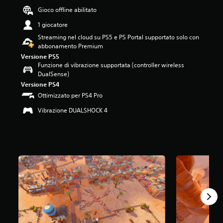
4
Gioco offline abilitato
.
1 giocatore
4
9
Streaming nel cloud su PS5 e PS Portal supportato solo con
s
abbonamento Premium
t
Versione PS5
e
Funzione di vibrazione supportata (controller wireless
l
DualSense)
l
Versione PS4
e
Ottimizzato per PS4 Pro
s
u
Vibrazione DUALSHOCK 4
c
i
n
q
u
e
d
a
4
8
1
v
a