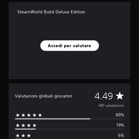
SteamWorld Build Deluxe Edition
Accedi per valutare
V
4.49
Valutazioni globali giocatori
a
481 valutazioni
69%
l
19%
u
6%