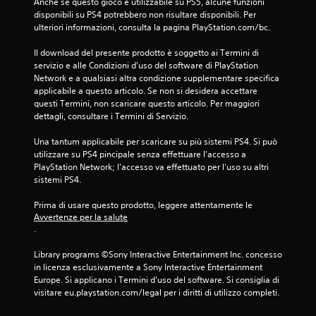
Anche se questo gioco è utilizzabile su PS5, alcune funzioni 
1
disponibili su PS4 potrebbero non risultare disponibili. Per 
ulteriori informazioni, consulta la pagina PlayStation.com/bc.
0
Il download del presente prodotto è soggetto ai Termini di 
servizio e alle Condizioni d'uso del software di PlayStation 
1
Network e a qualsiasi altra condizione supplementare specifica 
applicabile a questo articolo. Se non si desidera accettare 
v
questi Termini, non scaricare questo articolo. Per maggiori 
dettagli, consultare i Termini di Servizio.
a
Una tantum applicabile per scaricare su più sistemi PS4. Si può 
l
utilizzare su PS4 pincipale senza effettuare l'accesso a 
PlayStation Network; l'accesso va effettuato per l'uso su altri 
u
sistemi PS4.
t
Prima di usare questo prodotto, leggere attentamente le 
Avvertenze per la salute
a
.
z
Library programs ©Sony Interactive Entertainment Inc. concesso 
in licenza esclusivamente a Sony Interactive Entertainment 
i
Europe. Si applicano i Termini d'uso del software. Si consiglia di 
visitare eu.playstation.com/legal per i diritti di utilizzo completi.
o