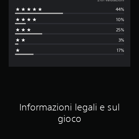
a
44%
l
10%
u
25%
t
3%
a
17%
z
i
o
n
e
Informazioni legali e sul
m
gioco
e
d