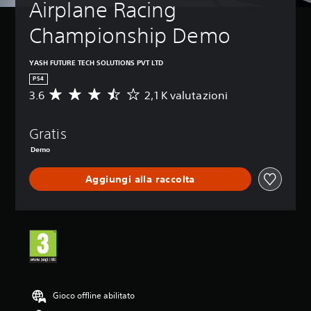
Airplane Racing 
Championship Demo
YASH FUTURE TECH SOLUTIONS PVT LTD
PS4
3.6
2,1 K valutazioni
V
a
l
Gratis
u
t
Demo
a
z
Aggiungi alla raccolta
i
o
n
e
m
e
d
i
a
Gioco offline abilitato
d
i