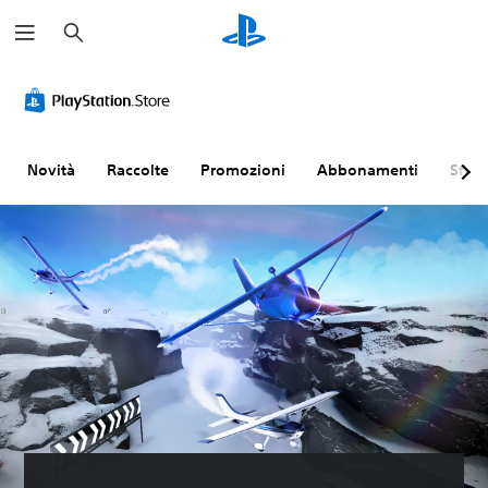
C
e
r
c
a
Novità
Raccolte
Promozioni
Abbonamenti
Sfogl