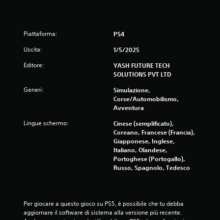
e
s
Piattaforma:
PS4
u
Uscita:
1/5/2025
Editore:
YASH FUTURE TECH
c
SOLUTIONS PVT LTD
i
Generi:
Simulazione,
Corse/Automobilismo,
n
Avventura
q
Lingue schermo:
Cinese (semplificato),
Coreano, Francese (Francia),
u
Giapponese, Inglese,
Italiano, Olandese,
e
Portoghese (Portogallo),
Russo, Spagnolo, Tedesco
d
a
Per giocare a questo gioco su PS5, è possibile che tu debba 
2
aggiornare il software di sistema alla versione più recente. 