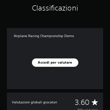
p
Classificazioni
D
e
m
o
Airplane Racing Championship Demo
Accedi per valutare
V
3.60
Valutazioni globali giocatori
2101 valutazioni