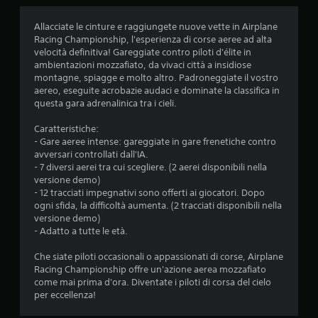
i
Allacciate le cinture e raggiungete nuove vette in Airplane
Racing Championship, l'esperienza di corse aeree ad alta
a
velocità definitiva! Gareggiate contro piloti d'élite in
ambientazioni mozzafiato, da vivaci città a insidiose
d
montagne, spiagge e molto altro. Padroneggiate il vostro
aereo, eseguite acrobazie audaci e dominate la classifica in
i
questa gara adrenalinica tra i cieli.
3
Caratteristiche:
- Gare aeree intense: gareggiate in gare frenetiche contro
.
avversari controllati dall'IA.
- 7 diversi aerei tra cui scegliere. (2 aerei disponibili nella
6
versione demo)
- 12 tracciati impegnativi sono offerti ai giocatori. Dopo
s
ogni sfida, la difficoltà aumenta. (2 tracciati disponibili nella
versione demo)
t
- Adatto a tutte le età.
e
Che siate piloti occasionali o appassionati di corse, Airplane
Racing Championship offre un'azione aerea mozzafiato
come mai prima d'ora. Diventate i piloti di corsa del cielo
l
per eccellenza!
l