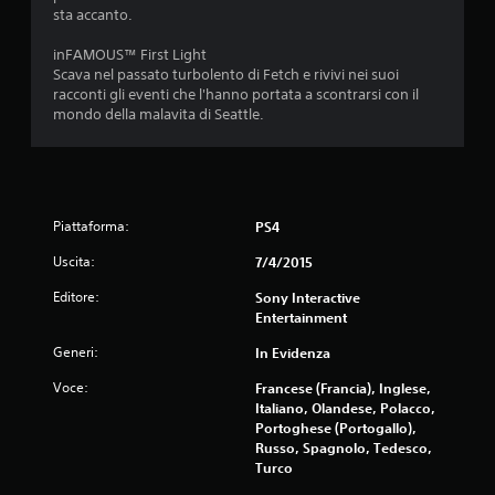
4
sta accanto.
.
inFAMOUS™ First Light
Scava nel passato turbolento di Fetch e rivivi nei suoi
6
racconti gli eventi che l'hanno portata a scontrarsi con il
mondo della malavita di Seattle.
3
s
t
Piattaforma:
PS4
e
Uscita:
7/4/2015
l
Editore:
Sony Interactive
Entertainment
l
Generi:
In Evidenza
e
Voce:
Francese (Francia), Inglese,
Italiano, Olandese, Polacco,
s
Portoghese (Portogallo),
Russo, Spagnolo, Tedesco,
u
Turco