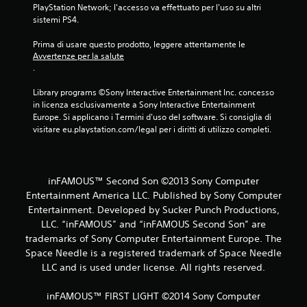
4
PlayStation Network; l'accesso va effettuato per l'uso su altri 
sistemi PS4.
0
Prima di usare questo prodotto, leggere attentamente le 
v
Avvertenze per la salute
.
a
Library programs ©Sony Interactive Entertainment Inc. concesso 
l
in licenza esclusivamente a Sony Interactive Entertainment 
Europe. Si applicano i Termini d'uso del software. Si consiglia di 
u
visitare eu.playstation.com/legal per i diritti di utilizzo completi.
t
a
inFAMOUS™ Second Son ©2013 Sony Computer
Entertainment America LLC. Published by Sony Computer
z
Entertainment. Developed by Sucker Punch Productions,
LLC. “inFAMOUS” and “inFAMOUS Second Son” are
i
trademarks of Sony Computer Entertainment Europe. The
Space Needle is a registered trademark of Space Needle
o
LLC and is used under license. All rights reserved.
n
inFAMOUS™ FIRST LIGHT ©2014 Sony Computer