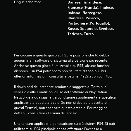
c
Lingue schermo:
Danese, Finlandese,
Francese (Francia), Inglese,
i
Italiano, Norvegese,
Olandese, Polacco,
n
Portoghese (Portogallo),
Russo, Spagnolo, Svedese,
q
Tedesco, Turco
u
Per giocare a questo gioco su PS5, è possibile che tu debba 
e
aggiornare il software di sistema alla versione più recente. 
Anche se questo gioco è utilizzabile su PS5, alcune funzioni 
d
disponibili su PS4 potrebbero non risultare disponibili. Per 
ulteriori informazioni, consulta la pagina PlayStation.com/bc.
a
Il download del presente prodotto è soggetto ai Termini di 
1
servizio e alle Condizioni d'uso del software di PlayStation 
Network e a qualsiasi altra condizione supplementare specifica 
3
applicabile a questo articolo. Se non si desidera accettare 
questi Termini, non scaricare questo articolo. Per maggiori 
5
dettagli, consultare i Termini di Servizio.
4
Una tantum applicabile per scaricare su più sistemi PS4. Si può 
utilizzare su PS4 pincipale senza effettuare l'accesso a 