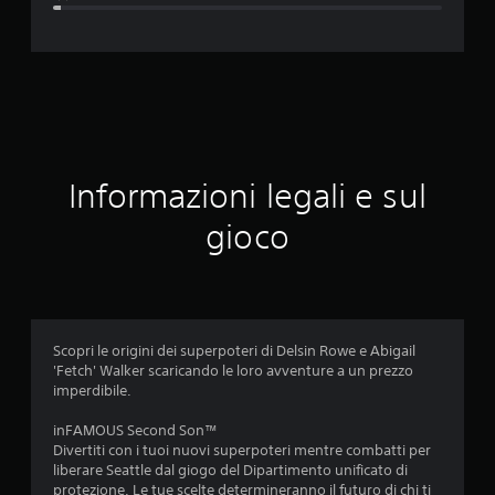
z
i
o
n
e
Informazioni legali e sul
m
gioco
e
d
i
Scopri le origini dei superpoteri di Delsin Rowe e Abigail
'Fetch' Walker scaricando le loro avventure a un prezzo
a
imperdibile.
d
inFAMOUS Second Son™
Divertiti con i tuoi nuovi superpoteri mentre combatti per
i
liberare Seattle dal giogo del Dipartimento unificato di
protezione. Le tue scelte determineranno il futuro di chi ti