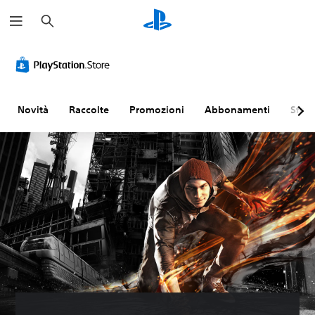
C
e
r
c
a
Novità
Raccolte
Promozioni
Abbonamenti
Sfogl