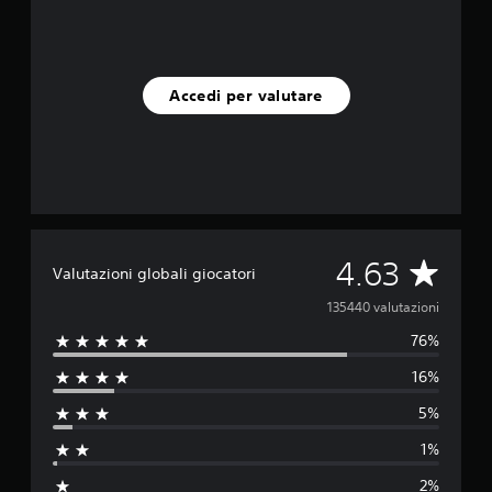
Accedi per valutare
V
4.63
Valutazioni globali giocatori
a
135440 valutazioni
76%
l
16%
u
5%
t
1%
a
2%