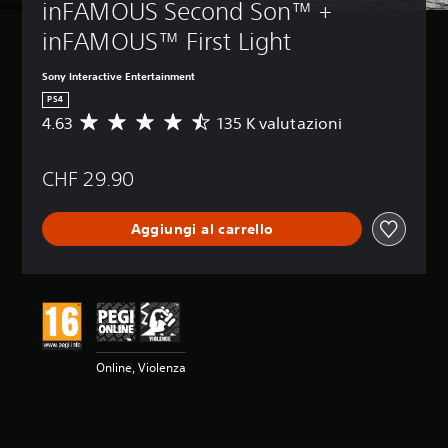
inFAMOUS Second Son™ + 
inFAMOUS™ First Light
Sony Interactive Entertainment
PS4
4.63
135 K valutazioni
V
a
l
CHF 29.90
u
t
a
Aggiungi al carrello
z
i
o
n
e
m
e
d
Online, Violenza
i
a
d
i
4