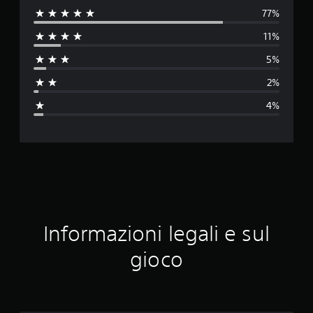
77%
l
11%
u
5%
t
2%
a
4%
z
i
o
n
e
Informazioni legali e sul
m
gioco
e
d