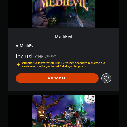
l
e
d
a
1
0
K
v
MediEvil
a
l
MediEvil
u
t
Inclusi
CHF 29.90
Scontato dal prezzo originale di CHF 29.90
a
Abbonati a PlayStation Plus Extra per accedere a questo e a
z
centinaia di altri giochi nel Catalogo dei giochi
i
o
Abbonati
n
i
M
e
d
i
E
v