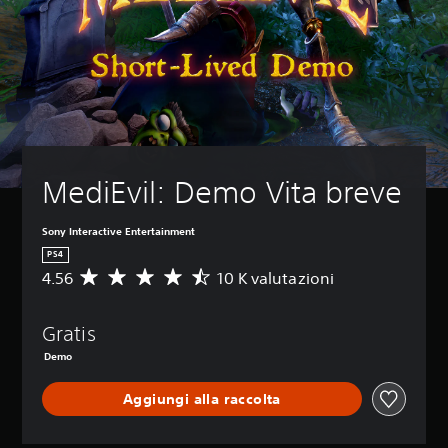
MediEvil: Demo Vita breve
Sony Interactive Entertainment
PS4
4.56
10 K valutazioni
V
a
l
Gratis
u
t
Demo
a
z
Aggiungi alla raccolta
i
o
n