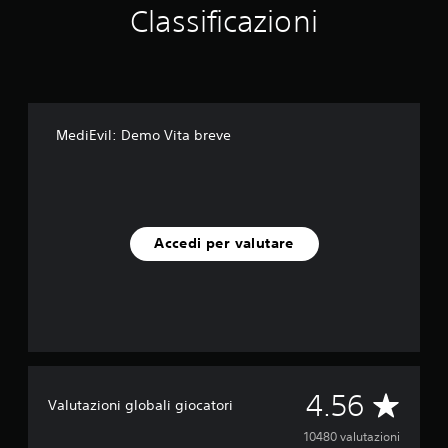
Classificazioni
MediEvil: Demo Vita breve
Accedi per valutare
V
4.56
Valutazioni globali giocatori
a
10480 valutazioni