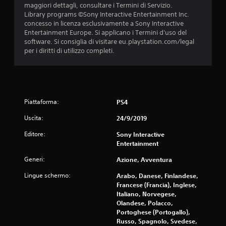
maggiori dettagli, consultare i Termini di Servizio.
l
Library programs ©Sony Interactive Entertainment Inc.
concesso in licenza esclusivamente a Sony Interactive
e
Entertainment Europe. Si applicano i Termini d'uso del
software. Si consiglia di visitare eu.playstation.com/legal
s
per i diritti di utilizzo completi.
u
c
i
Piattaforma:
PS4
Uscita:
24/9/2019
n
Editore:
Sony Interactive
q
Entertainment
u
Generi:
Azione, Avventura
e
Lingue schermo:
Arabo, Danese, Finlandese,
Francese (Francia), Inglese,
d
Italiano, Norvegese,
Olandese, Polacco,
a
Portoghese (Portogallo),
Russo, Spagnolo, Svedese,