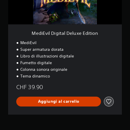
D
i
g
i
t
a
MediEvil Digital Deluxe Edition
l
D
MediEvil
e
Super armatura dorata
l
Libro di illustrazioni digitale
u
x
Fumetto digitale
e
Colonna sonora originale
E
Tema dinamico
d
i
CHF 39.90
t
i
o
Aggiungi al carrello
n