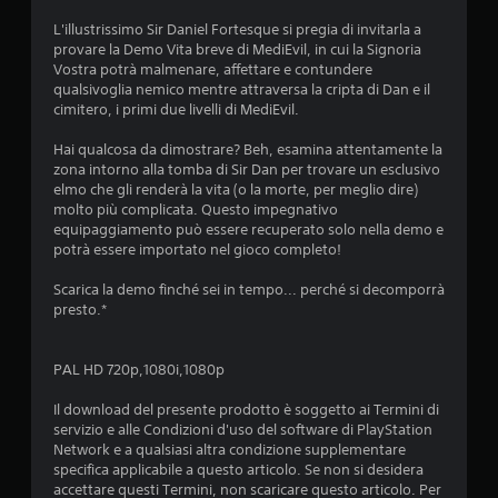
i
L'illustrissimo Sir Daniel Fortesque si pregia di invitarla a
provare la Demo Vita breve di MediEvil, in cui la Signoria
a
Vostra potrà malmenare, affettare e contundere
qualsivoglia nemico mentre attraversa la cripta di Dan e il
d
cimitero, i primi due livelli di MediEvil.
i
Hai qualcosa da dimostrare? Beh, esamina attentamente la
zona intorno alla tomba di Sir Dan per trovare un esclusivo
4
elmo che gli renderà la vita (o la morte, per meglio dire)
molto più complicata. Questo impegnativo
.
equipaggiamento può essere recuperato solo nella demo e
potrà essere importato nel gioco completo!
5
Scarica la demo finché sei in tempo... perché si decomporrà
6
presto.*
s
PAL HD 720p,1080i,1080p
t
Il download del presente prodotto è soggetto ai Termini di
servizio e alle Condizioni d'uso del software di PlayStation
e
Network e a qualsiasi altra condizione supplementare
specifica applicabile a questo articolo. Se non si desidera
l
accettare questi Termini, non scaricare questo articolo. Per