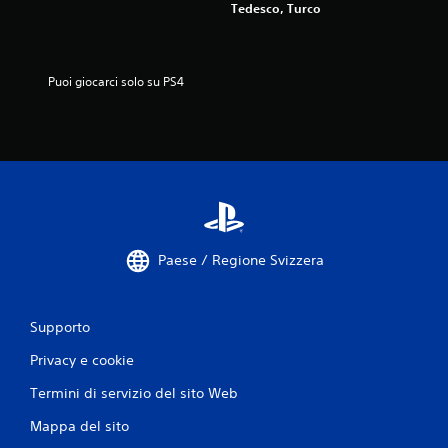
Tedesco, Turco
1
0
Puoi giocarci solo su PS4
4
8
0
v
a
Paese / Regione Svizzera
l
u
Supporto
t
Privacy e cookie
a
Termini di servizio del sito Web
z
Mappa del sito