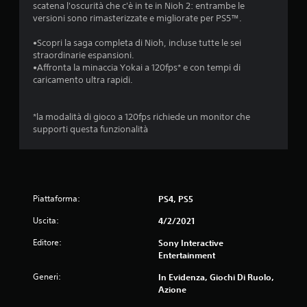
s
scatena l'oscurità che c'è in te in Nioh 2: entrambe le
versioni sono rimasterizzate e migliorate per PS5™.
t
•Scopri la saga completa di Nioh, incluse tutte le sei
e
straordinarie espansioni.
•Affronta la minaccia Yokai a 120fps* e con tempi di
l
caricamento ultra rapidi.
l
*la modalità di gioco a 120fps richiede un monitor che
e
supporti questa funzionalità
s
u
Piattaforma:
PS4, PS5
c
Uscita:
4/2/2021
i
Editore:
Sony Interactive
Entertainment
n
Generi:
In Evidenza, Giochi Di Ruolo,
q
Azione