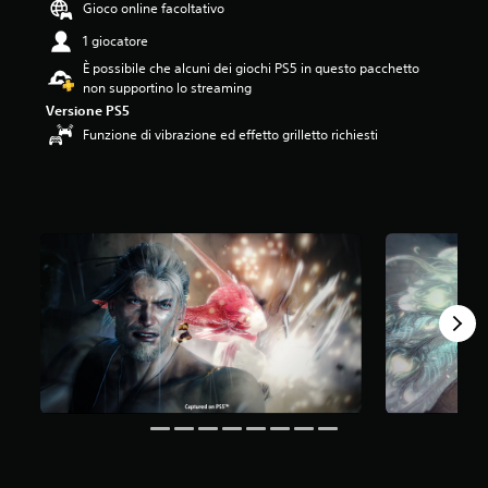
Gioco online facoltativo
5
5
1 giocatore
s
È possibile che alcuni dei giochi PS5 in questo pacchetto
t
non supportino lo streaming
e
Versione PS5
l
l
Funzione di vibrazione ed effetto grilletto richiesti
e
s
u
c
i
n
q
u
e
d
a
3
3
K
v
a
l
u