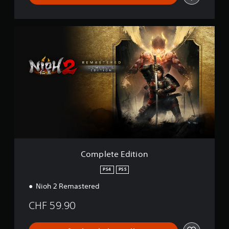
C
o
m
p
l
e
t
e
E
d
i
t
i
o
Complete Edition
n
PS4
PS5
Nioh 2 Remastered
CHF 59.90