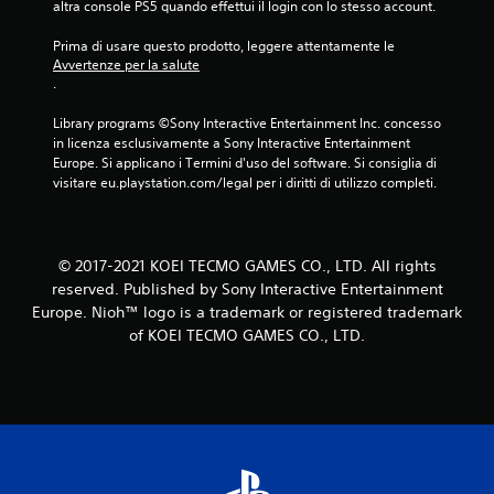
u
altra console PS5 quando effettui il login con lo stesso account.
t
Prima di usare questo prodotto, leggere attentamente le 
Avvertenze per la salute
a
.
z
Library programs ©Sony Interactive Entertainment Inc. concesso 
in licenza esclusivamente a Sony Interactive Entertainment 
i
Europe. Si applicano i Termini d'uso del software. Si consiglia di 
visitare eu.playstation.com/legal per i diritti di utilizzo completi.
o
n
© 2017-2021 KOEI TECMO GAMES CO., LTD. All rights
i
reserved. Published by Sony Interactive Entertainment
Europe. Nioh™ logo is a trademark or registered trademark
of KOEI TECMO GAMES CO., LTD.