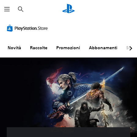
C
e
r
c
a
Novità
Raccolte
Promozioni
Abbonamenti
Sfogl