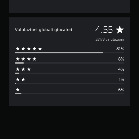
V
4.55
Valutazioni globali giocatori
a
33173 valutazioni
81%
l
8%
u
4%
t
1%
a
6%
z
i
o
n