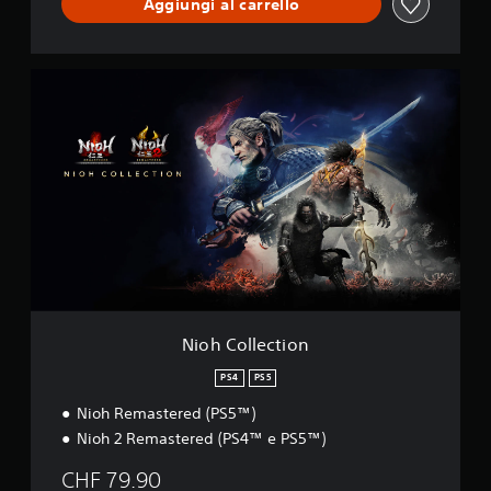
Aggiungi al carrello
N
i
o
h
C
o
l
l
e
c
t
i
o
n
Nioh Collection
PS4
PS5
Nioh Remastered (PS5™)
Nioh 2 Remastered (PS4™ e PS5™)
CHF 79.90