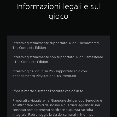
e
Informazioni legali e sul
m
gioco
e
d
i
Streaming attualmente supportato: Nioh 2 Remastered -
The Complete Edition
a
Streaming attualmente non supportato: Nioh Remastered
d
- The Complete Edition
i
Streaming nel cloud su PS5 supportato solo con
abbonamento PlayStation Plus Premium
4
.
Sfida la morte e scatena l'oscurità che c'è in te.
5
Preparati a viaggiare nel Giappone del periodo Sengoku e
ad affrontare nemici da incubo e guerrieri leggendari nei
5
concitati combattimenti hardcore di questa raccolta
integrale. Padroneggia la via del samurai in Nioh, poi