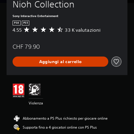
Nioh Collection
Sony Interactive Entertainment
PS4
PS5
4.55
33 K valutazioni
V
a
l
CHF 79.90
u
t
a
Aggiungi al carrello
z
i
o
n
e
m
e
d
Violenza
i
a
d
Abbonamento a PS Plus richiesto per giocare online
i
4
Supporta fino a 4 giocatori online con PS Plus
.