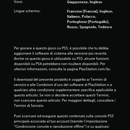
u
Voce:
Giapponese, Inglese
e
Lingue schermo:
Francese (Francia), Inglese,
Italiano, Polacco,
d
Portoghese (Portogallo),
Russo, Spagnolo, Tedesco
a
3
Per giocare a questo gioco su PS5, è possibile che tu debba 
aggiornare il software di sistema alla versione più recente. 
3
Anche se questo gioco è utilizzabile su PS5, alcune funzioni 
disponibili su PS4 potrebbero non risultare disponibili. Per 
1
ulteriori informazioni, consulta la pagina PlayStation.com/bc.
7
Il download del presente prodotto è soggetto ai Termini di 
servizio e alle Condizioni d'uso del software di PlayStation e a 
3
qualsiasi altra condizione supplementare specifica applicabile a 
questo articolo. Se non si desidera accettare questi Termini, 
v
non scaricare questo articolo. Per maggiori dettagli, consultare i 
Termini di Servizio.
a
Puoi scaricare ed eseguire questo contenuto sulla console PS5 
l
principale associata al tuo account (tramite l'impostazione 
“Condivisione console e riproduzione offline”) e su qualsiasi 