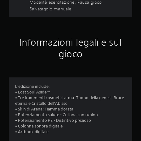
e
u
Modalità esercitazione, Pausa gioco,
u
l
v
Salvataggio manuale
g
d
e
c
i
i
t
o
o
i
t
c
L
o
a
e
n
i
r
Informazioni legali e sul
i
n
e
n
q
q
g
gioco
f
u
o
o
u
a
l
r
l
m
a
s
e
a
b
i
z
i
a
d
i
L'edizione include:
s
l
o
• Lost Soul Aside™
i
a
e
n
• Tre frammenti cosmetici arma: Tuono della genesi, Brace
m
(
i
eterna e Cristallo dell'Abisso
o
6
b
a
• Skin di Arena: Fiamma dorata
m
a
u
• Potenziamento salute - Collana con rubino
e
6
s
d
• Potenziamento PE - Distintivo prezioso
n
i
• Colonna sonora digitale
e
t
0
o
• Artbook digitale
)
o
s
d
S