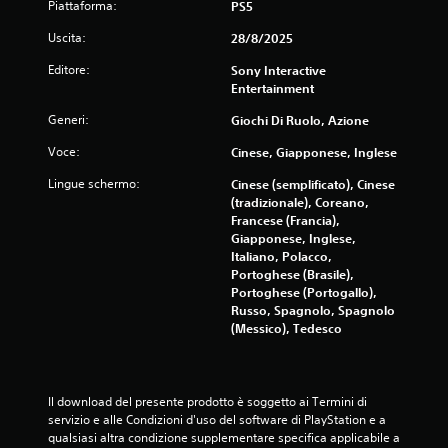
n
Piattaforma:
PS5
d
u
e
Uscita:
28/8/2025
a
d
l
Editore:
Sony Interactive
e
e
Entertainment
i
P
t
Generi:
Giochi Di Ruolo, Azione
u
a
o
Voce:
Cinese, Giapponese, Inglese
s
i
t
c
Lingue schermo:
Cinese (semplificato), Cinese
i
r
(tradizionale), Coreano,
e
P
Francese (Francia),
a
u
Giapponese, Inglese,
r
o
Italiano, Polacco,
e
i
Portoghese (Brasile),
p
g
Portoghese (Portogallo),
u
i
Russo, Spagnolo, Spagnolo
n
o
(Messico), Tedesco
t
c
i
a
d
r
i
e
Il download del presente prodotto è soggetto ai Termini di 
s
e
servizio e alle Condizioni d'uso del software di PlayStation e a 
a
s
qualsiasi altra condizione supplementare specifica applicabile a 