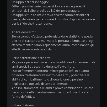
i
e
Sviluppo del personaggio:
o
n
n
Ottieni punti esperienza per sbloccare e scegliere gli
g
v
t
attributi dall'albero delle abilità del personaggio.
l
e
e
Sviluppa le tue abilità e prova diverse combinazioni per
i
r
o
creare, definire e perfezionare il tuo stile di gioco personale
i
t
t
per le sfide che ti attendono.
n
i
r
t
r
a
Abilità delle armi:
e
e
m
Sferra combo d'attacco potenziate dalle statistiche speciali
r
l
i
uniche di ciascuna arma. Varia la portata e l'impatto di ogni
m
e
t
attacco mentre cambi rapidamente arma, combinando gli
e
l
e
effetti per massimizzare il danno.
z
e
l
z
v
a
Personalizzazione delle armi:
i
e
v
Migliora e personalizza le tue armi utilizzando frammenti di
(
t
i
armi speciali da scoprire durante l'avventura.
s
t
b
Questi frammenti offrono infinite possibilità, in quanto
o
e
r
possono trasformare l'aspetto delle armi, potenziare le
l
.
a
abilità di combattimento o di guarigione o persino
o
z
migliorare il tuo stile di combattimento.
g
i
Applica i frammenti alle armi e prova combinazioni uniche
G
i
o
per scoprire effetti entusiasmanti e potenti mentre crei
i
o
n
l'arma definitiva.
c
o
e
o
c
d
Potere di Arena:
o