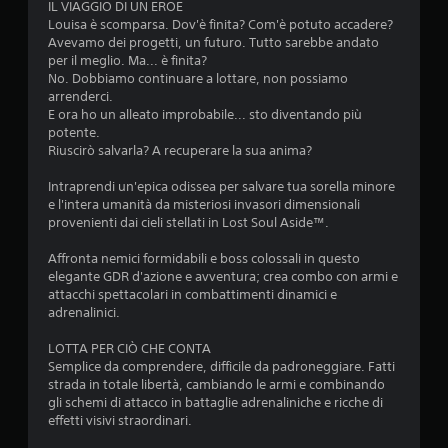
7
o
IL VIAGGIO DI UN EROE
u
o
n
Louisa è scomparsa. Dov'è finita? Com'è potuto accadere?
r
n
v
o
Avevamo dei progetti, un futuro. Tutto sarebbe andato
a
o
a
per il meglio. Ma... è finita?
n
d
a
n
No. Dobbiamo continuare a lottare, non possiamo
t
i
c
arrenderci.
e
s
l
h
E ora ho un alleato improbabile... sto diventando più
l
p
e
potente.
'
o
u
c
Riuscirò salvarla? A recuperare la sua anima?
e
n
o
s
i
t
m
Intraprendi un'epica odissea per salvare tua sorella minore
p
b
u
e l'intera umanità da misteriosi invasori dimensionali
e
i
n
provenienti dai cieli stellati in Lost Soul Aside™.
a
r
l
i
i
i
c
Affronta nemici formidabili e boss colossali in questo
z
e
o
a
elegante GDR d'azione e avventura; crea combo con armi e
n
p
t
attacchi spettacolari in combattimenti dinamici e
i
z
z
e
adrenalinici.
a
i
v
o
d
o
i
LOTTA PER CIÒ CHE CONTA
i
n
s
Semplice da comprendere, difficile da padroneggiare. Fatti
n
g
i
i
strada in totale libertà, cambiando le armi e combinando
i
p
v
gli schemi di attacco in battaglie adrenaliniche e ricche di
i
o
e
a
effetti visivi straordinari.
c
r
m
o