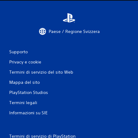
e
r
e
p
s
r
a
e
t
m
t
e
Paese / Regione Svizzera
a
r
m
e
e
i
n
Supporto
t
t
a
e
Privacy e cookie
s
d
t
Termini di servizio del sito Web
o
i
v
r
Mappa del sito
e
a
h
p
PlayStation Studios
a
i
i
d
Termini legali
i
a
n
Informazioni su SIE
m
t
e
e
n
r
t
r
e
Termini di servizio di PlayStation