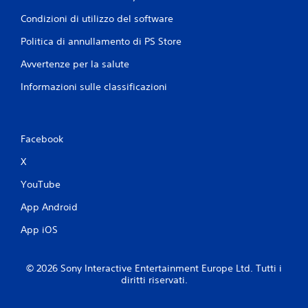
o
o
t
Condizioni di utilizzo del software
e
t
n
o
Politica di annullamento di PS Store
t
i
r
Avvertenze per la salute
l
o
g
u
Informazioni sulle classificazioni
i
n
o
t
c
e
o
m
Facebook
.
p
o
X
l
i
YouTube
m
i
App Android
t
App iOS
e
.
© 2026 Sony Interactive Entertainment Europe Ltd. Tutti i
G
diritti riservati.
i
o