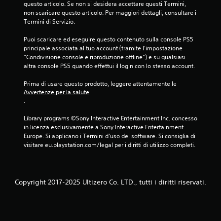
l
p
questo articolo. Se non si desidera accettare questi Termini, 
v
o
non scaricare questo articolo. Per maggiori dettagli, consultare i 
a
s
Termini di Servizio.
t
t
a
a
Puoi scaricare ed eseguire questo contenuto sulla console PS5 
g
r
principale associata al tuo account (tramite l'impostazione 
g
t
“Condivisione console e riproduzione offline”) e su qualsiasi 
i
i
altra console PS5 quando effettui il login con lo stesso account.
o
t
m
r
Prima di usare questo prodotto, leggere attentamente le 
a
a
Avvertenze per la salute
n
.
i
u
m
a
Library programs ©Sony Interactive Entertainment Inc. concesso 
e
l
in licenza esclusivamente a Sony Interactive Entertainment 
n
i
Europe. Si applicano i Termini d'uso del software. Si consiglia di 
u
p
visitare eu.playstation.com/legal per i diritti di utilizzo completi.
s
e
e
r
n
t
z
o
a
Copyright 2017-2025 Ultizero Co. LTD., tutti i diritti riservati.
r
d
n
o
a
v
r
e