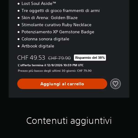
n
r
i
i
Lost Soul Aside™
n
i
g
t
o
t
Tre oggetti di gioco frammenti di armi
b
i
i
3
o
i
Skin di Arena: Golden Blaze
o
o
.
D
l
c
n
Stimolante curativo Ruby Necklace
i
a
P
Potenziamento XP Gemstone Badge
.
r
u
M
Colonna sonora digitale
e
o
o
,
i
Artbook digitale
S
d
o
i
e
a
CHF 49.53
p
m
CHF 79.90
Risparmio del 38%
n
l
Scontato dal prezzo originale di CHF 79.90
p
p
L'offerta termina il 12/8/2026 10:59 PM UTC
s
i
u
o
Prezzo più basso degli ultimi 30 giorni: CHF 79.90
i
t
r
s
b
à
e
t
Aggiungi al carrello
i
a
i
e
c
r
l
s
o
e
i
e
l
l
t
r
o
'
à
c
r
u
l
i
i
s
Contenuti aggiuntivi
e
t
p
c
v
a
i
i
e
z
ù
t