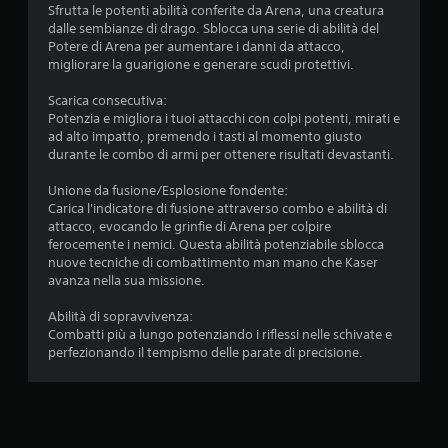
a
e
Sfrutta le potenti abilità conferite da Arena, una creatura
f
b
l
dalle sembianze di drago. Sblocca una serie di abilità del
f
i
c
Potere di Arena per aumentare i danni da attacco,
l
l
o
migliorare la guarigione e generare scudi protettivi.
i
n
e
n
t
Scarica consecutiva:
s
e
r
Potenzia e migliora i tuoi attacchi con colpi potenti, mirati e
e
)
o
ad alto impatto, premendo i tasti al momento giusto
.
n
l
durante le combo di armi per ottenere risultati devastanti.
z
l
a
S
e
Unione da fusione/Esplosione fondente:
p
r
Carica l'indicatore di fusione attraverso combo e abilità di
a
r
.
attacco, evocando le grinfie di Arena per colpire
l
e
ferocemente i nemici. Questa abilità potenziabile sblocca
v
nuove tecniche di combattimento man mano che Kaser
s
a
avanza nella sua missione.
s
t
i
a
Abilità di sopravvivenza:
o
g
Combatti più a lungo potenziando i riflessi nelle schivate e
n
g
perfezionando il tempismo delle parate di precisione.
i
i
r
o
a
m
p
a
i