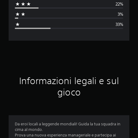
22%
t
3%
a
33%
z
i
o
n
e
Informazioni legali e sul
m
gioco
e
d
i
Da eroi locali a leggende mondiali! Guida la tua squadra in
cima al mondo.
a
Prova una nuova esperienza manageriale e partecipa ai