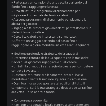
• Partecipa a un campionato a tua scelta partendo dal
s
fondo fino a raggiungere la vetta.
• Crea strutture e programmi di allenamento per
u
migliorare il potenziale dei tuoi calciatori.
• Assegna programmi di allenamento per plasmare le
c
abilità dei giocatori.
• Ingaggia e fai crescere giovani talenti per trasformarli in
i
stelle di fama mondiale.
• Cerca i calciatori più interessanti sul mercato.
n
• Affronta un viaggio partendo dal basso fino a
raggiungere la gloria mondiale insieme alla tua squadra!
q
■ Gestione profonda e strategica della squadra!
u
• Determina il futuro della tua squadra con le tue scelte.
Decidi quali giocatori ingaggiare e quali cedere.
e
• Un'infinità di moduli e strategie da creare per competere
contro gli avversari.
d
• Costruisci strutture di allenamento, stadi di livello
mondiale e diventa la migliore squadra in circolazione.
a
• Ogni tua mossa può spostare gli equilibri di tutto il
campionato. Sarà la tua strategia a decidere se salirai fino
1
alla vetta... o se andrai a fondo.
3
■ Concorrenza agguerrita
• Parti con una squadra locale e arriva a competere con i