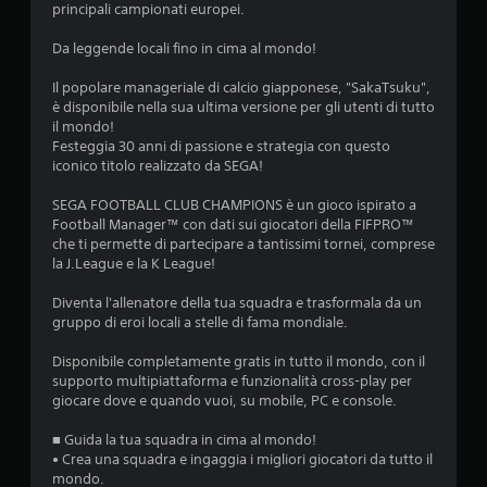
principali campionati europei.
d
Da leggende locali fino in cima al mondo!
i
Il popolare manageriale di calcio giapponese, "SakaTsuku",
3
è disponibile nella sua ultima versione per gli utenti di tutto
il mondo!
.
Festeggia 30 anni di passione e strategia con questo
iconico titolo realizzato da SEGA!
0
SEGA FOOTBALL CLUB CHAMPIONS è un gioco ispirato a
3
Football Manager™ con dati sui giocatori della FIFPRO™
che ti permette di partecipare a tantissimi tornei, comprese
s
la J.League e la K League!
t
Diventa l'allenatore della tua squadra e trasformala da un
gruppo di eroi locali a stelle di fama mondiale.
e
Disponibile completamente gratis in tutto il mondo, con il
supporto multipiattaforma e funzionalità cross-play per
l
giocare dove e quando vuoi, su mobile, PC e console.
l
■ Guida la tua squadra in cima al mondo!
• Crea una squadra e ingaggia i migliori giocatori da tutto il
e
mondo.