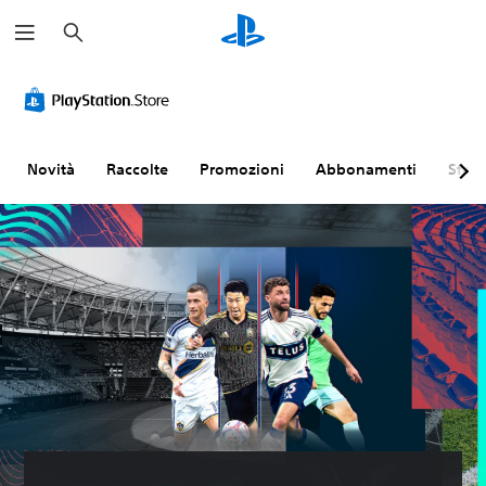
C
e
r
c
a
Novità
Raccolte
Promozioni
Abbonamenti
Sfogl