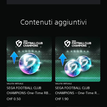
N
S
Contenuti aggiuntivi
VALUTA VIRTUALE
VALUTA VIRTUALE
SEGA FOOTBALL CLUB
SEGA FOOTBALL CLUB
CHAMPIONS-One-Time RB
CHAMPIONS – One-Time RB
Pack A
Pack B
CHF 0.50
CHF 1.90