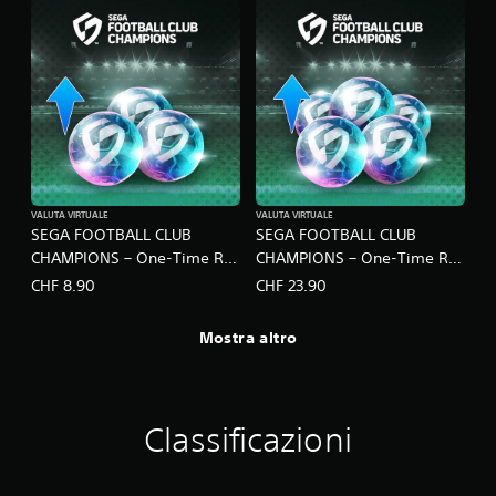
VALUTA VIRTUALE
VALUTA VIRTUALE
SEGA FOOTBALL CLUB
SEGA FOOTBALL CLUB
CHAMPIONS – One-Time RB
CHAMPIONS – One-Time RB
Pack C
Pack D
CHF 8.90
CHF 23.90
Mostra altro
Classificazioni