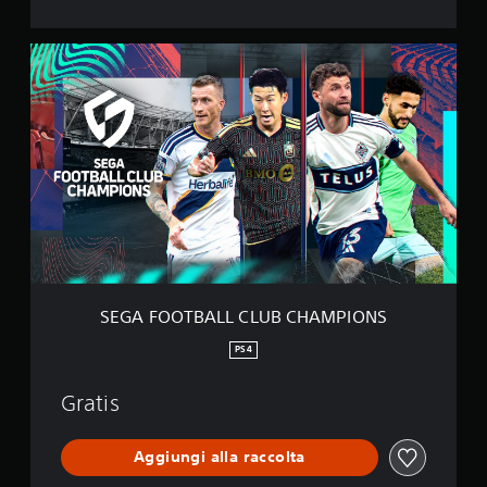
O
N
S
S
E
G
A
F
O
O
T
B
A
L
L
C
L
SEGA FOOTBALL CLUB CHAMPIONS
U
B
PS4
C
H
Gratis
A
M
P
Aggiungi alla raccolta
I
O