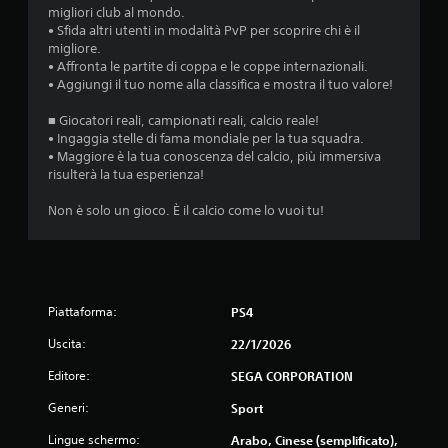
9
migliori club al mondo.
• Sfida altri utenti in modalità PvP per scoprire chi è il
9
migliore.
• Affronta le partite di coppa e le coppe internazionali.
• Aggiungi il tuo nome alla classifica e mostra il tuo valore!
4
■ Giocatori reali, campionati reali, calcio reale!
v
• Ingaggia stelle di fama mondiale per la tua squadra.
• Maggiore è la tua conoscenza del calcio, più immersiva
a
risulterà la tua esperienza!
l
Non è solo un gioco. È il calcio come lo vuoi tu!
u
t
a
Piattaforma:
PS4
Uscita:
z
22/1/2026
Editore:
SEGA CORPORATION
i
Generi:
Sport
o
Lingue schermo:
Arabo, Cinese (semplificato),