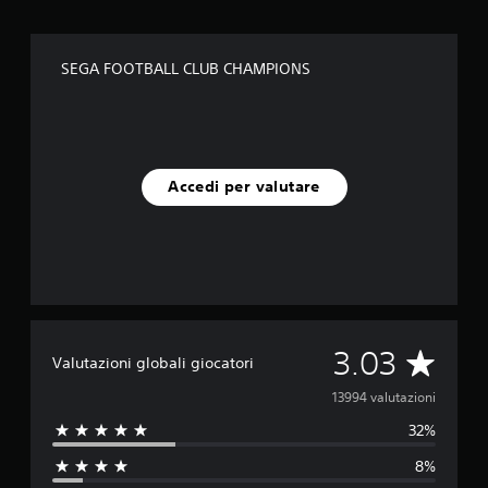
SEGA FOOTBALL CLUB CHAMPIONS
Accedi per valutare
V
3.03
Valutazioni globali giocatori
a
13994 valutazioni
32%
l
8%
u