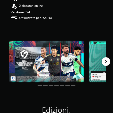
3
2 giocatori online
.
Versione PS4
0
3
Ottimizzato per PS4 Pro
s
t
e
l
l
e
s
u
c
i
n
q
u
e
d
a
1
3
K
Edizioni:
v
a