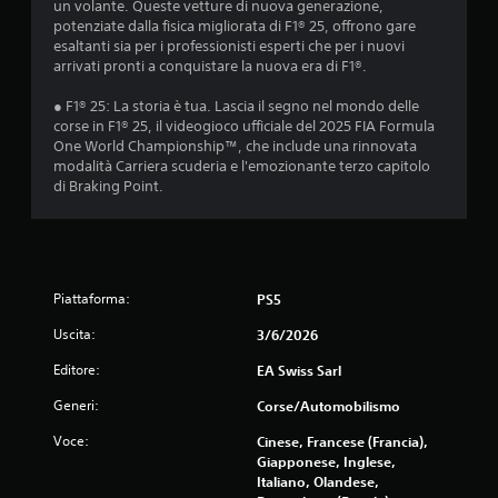
un volante. Queste vetture di nuova generazione,
t
o
potenziate dalla fisica migliorata di F1® 25, offrono gare
a
o
esaltanti sia per i professionisti esperti che per i nuovi
r
v
arrivati pronti a conquistare la nuova era di F1®.
t
i
i
b
● F1® 25: La storia è tua. Lascia il segno nel mondo delle
t
r
corse in F1® 25, il videogioco ufficiale del 2025 FIA Formula
r
a
One World Championship™, che include una rinnovata
a
z
modalità Carriera scuderia e l'emozionante terzo capitolo
i
i
di Braking Point.
m
o
e
n
n
e
u
d
s
e
e
l
Piattaforma:
PS5
n
c
z
o
Uscita:
3/6/2026
a
n
Editore:
d
EA Swiss Sarl
t
o
r
Generi:
Corse/Automobilismo
v
o
e
l
Voce:
Cinese, Francese (Francia),
r
l
Giapponese, Inglese,
p
e
Italiano, Olandese,
r
r