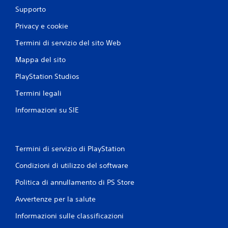
i
Supporto
m
Privacy e cookie
e
n
Termini di servizio del sito Web
t
o
Mappa del sito
P
PlayStation Studios
u
o
Termini legali
i
g
Informazioni su SIE
i
o
c
a
Termini di servizio di PlayStation
r
e
Condizioni di utilizzo del software
s
e
Politica di annullamento di PS Store
n
z
Avvertenze per la salute
a
Informazioni sulle classificazioni
d
o