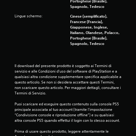
Portoghese (Brasile),
e
.
Spagnolo, Tedesco
m
e
Lingue schermo:
Cinese (semplificato),
r
Francese (Francia),
e
Giapponese, Inglese,
i
Italiano, Olandese, Polacco,
t
Portoghese (Brasile),
a
Spagnolo, Tedesco
s
t
i
r
Il download del presente prodotto è soggetto ai Termini di 
a
servizio e alle Condizioni d'uso del software di PlayStation e a 
p
qualsiasi altra condizione supplementare specifica applicabile a 
i
questo articolo. Se non si desidera accettare questi Termini, 
d
non scaricare questo articolo. Per maggiori dettagli, consultare i 
a
Termini di Servizio.
m
e
Puoi scaricare ed eseguire questo contenuto sulla console PS5 
n
principale associata al tuo account (tramite l'impostazione 
t
“Condivisione console e riproduzione offline”) e su qualsiasi 
e
altra console PS5 quando effettui il login con lo stesso account.
o
e
Prima di usare questo prodotto, leggere attentamente le 
n