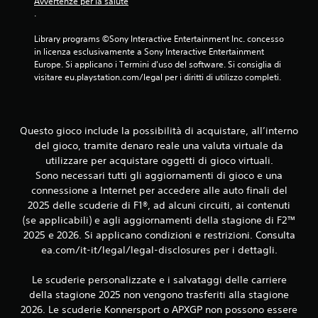
Avvertenze per la salute
t
.
r
o
Library programs ©Sony Interactive Entertainment Inc. concesso 
u
in licenza esclusivamente a Sony Interactive Entertainment 
n
Europe. Si applicano i Termini d'uso del software. Si consiglia di 
t
visitare eu.playstation.com/legal per i diritti di utilizzo completi.
e
m
p
o
Questo gioco include la possibilità di acquistare, all’interno
l
del gioco, tramite denaro reale una valuta virtuale da
i
utilizzare per acquistare oggetti di gioco virtuali.
m
Sono necessari tutti gli aggiornamenti di gioco e una
i
t
connessione a Internet per accedere alle auto finali del
e
2025 delle scuderie di F1®, ad alcuni circuiti, ai contenuti
.
(se applicabili) e agli aggiornamenti della stagione di F2™
2025 e 2026. Si applicano condizioni e restrizioni. Consulta
G
ea.com/it-it/legal/legal-disclosures per i dettagli.
i
o
Le scuderie personalizzate e i salvataggi delle carriere
c
della stagione 2025 non vengono trasferiti alla stagione
a
2026. Le scuderie Konnersport o APXGP non possono essere