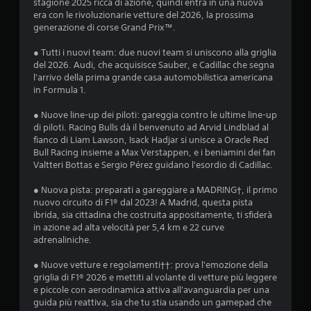
stagione 2025 ricca di azione, quindi entra in una nuova
d
a
n
era con le rivoluzionarie vetture del 2026, la prossima
e
c
generazione di corse Grand Prix™.
l
i
h
e
t
● Tutti i nuovi team: due nuovi team si uniscono alla griglia
u
c
a
del 2026. Audi, che acquisisce Sauber, e Cadillac che segna
o
s
l'arrivo della prima grande casa automobilistica americana
t
m
t
in Formula 1.
u
i
a
n
● Nuove line-up dei piloti: gareggia contro le ultime line-up
P
i
di piloti. Racing Bulls dà il benvenuto ad Arvid Lindblad al
u
c
z
fianco di Liam Lawson, Isack Hadjar si unisce a Oracle Red
o
a
Bull Racing insieme a Max Verstappen, e i beniamini dei fan
i
t
i
Valtteri Bottas e Sergio Pérez guidano l'esordio di Cadillac.
g
e
i
t
o
● Nuova pista: preparati a gareggiare a MADRING†, il primo
o
r
nuovo circuito di F1® dal 2023! A Madrid, questa pista
c
a
n
ibrida, sia cittadina che costruita appositamente, ti sfiderà
a
m
in azione ad alta velocità per 5,4 km e 22 curve
r
i
i
adrenaliniche.
e
t
e
e
● Nuove vetture e regolamenti††: prova l'emozione della
s
a
griglia di F1® 2026 e mettiti al volante di vetture più leggere
p
u
e piccole con aerodinamica attiva all'avanguardia per una
o
d
guida più reattiva, sia che tu stia usando un gamepad che
s
i