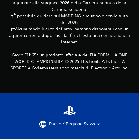
b
aggiunte alla stagione 2026 della Carriera pilota o della
i
Carriera scuderia.
l
†È possibile guidare sul MADRING circuit solo con le auto
e
del 2026.
s
††Alcuni modelli auto definitivi saranno disponibili con un
e
aggiornamento dopo l'uscita. È richiesta una connessione a
n
Internet.
z
a
Gioco F1® 25: un prodotto ufficiale del FIA FORMULA ONE
c
WORLD CHAMPIONSHIP. © 2025 Electronic Arts Inc. EA
o
SPORTS e Codemasters sono marchi di Electronic Arts Inc.
n
t
r
o
l
l
i
d
i
Paese / Regione Svizzera
m
o
v