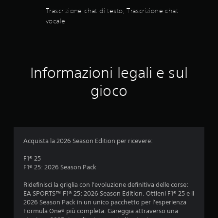
i
n
l
Trascrizione chat di testo, Trascrizione chat
s
e
vocale
u
q
s
g
e
l
u
n
i
z
e
e
a
l
Informazioni legali e sul
e
p
d
m
r
gioco
e
e
a
n
s
t
1
s
i
i
v
3
o
i
Acquista la 2026 Season Edition per ricevere:
n
s
8
i
i
F1® 25
v
r
0
F1® 25: 2026 Season Pack
i
a
s
p
7
Ridefinisci la griglia con l'evoluzione definitiva delle corse:
o
i
EA SPORTS™ F1® 25: 2026 Season Edition. Ottieni F1® 25 e il
n
d
2026 Season Pack in un unico pacchetto per l'esperienza
v
o
e
Formula One® più completa. Gareggia attraverso una
a