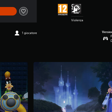
Violenza
Versio
1 giocatore
F