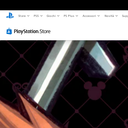
Store
PS5
Giochi
PS Plus
Accessori
Novità
Sup