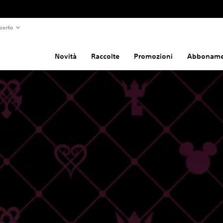
porto
Novità
Raccolte
Promozioni
Abboname