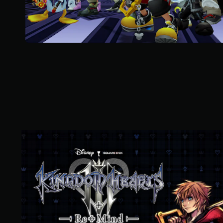
K
I
N
G
D
O
M
H
E
A