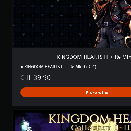
R
T
S
I
I
I
+
R
e
M
KINGDOM HEARTS III + Re Min
i
n
KINGDOM HEARTS III + Re Mind (DLC)
d
(
CHF 39.90
D
L
Pre-ordine
C
)
K
I
N
G