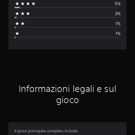
5%
u
2%
t
1%
a
1%
z
i
o
n
e
Informazioni legali e sul
m
gioco
e
d
i
Il gioco principale completo include: