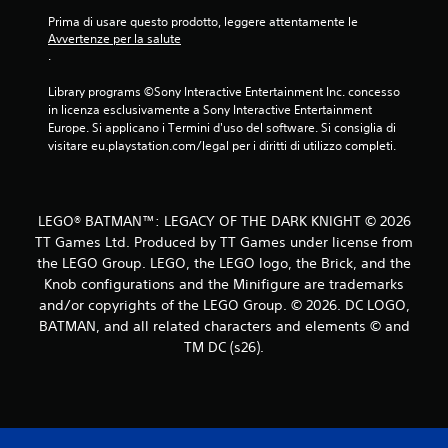
o
Prima di usare questo prodotto, leggere attentamente le 
Avvertenze per la salute
n
.
i
Library programs ©Sony Interactive Entertainment Inc. concesso 
in licenza esclusivamente a Sony Interactive Entertainment 
Europe. Si applicano i Termini d'uso del software. Si consiglia di 
visitare eu.playstation.com/legal per i diritti di utilizzo completi.
LEGO® BATMAN™: LEGACY OF THE DARK KNIGHT © 2026
TT Games Ltd. Produced by TT Games under license from
the LEGO Group. LEGO, the LEGO logo, the Brick, and the
Knob configurations and the Minifigure are trademarks
and/or copyrights of the LEGO Group. © 2026. DC LOGO,
BATMAN, and all related characters and elements © and
TM DC (s26).