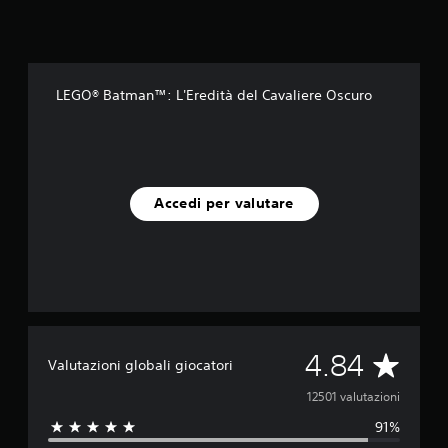
LEGO® Batman™: L'Eredità del Cavaliere Oscuro
Accedi per valutare
V
4.84
Valutazioni globali giocatori
a
12501 valutazioni
91%
l