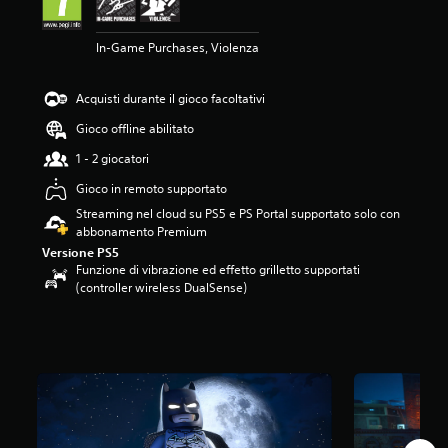
.
8
In-Game Purchases, Violenza
4
s
t
Acquisti durante il gioco facoltativi
e
l
Gioco offline abilitato
l
1 - 2 giocatori
e
s
Gioco in remoto supportato
u
Streaming nel cloud su PS5 e PS Portal supportato solo con
c
abbonamento Premium
i
n
Versione PS5
Funzione di vibrazione ed effetto grilletto supportati
q
(controller wireless DualSense)
u
e
d
a
1
2
K
v
a