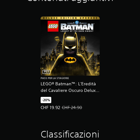
PS5
PASS PER LA STAGIONE
LEGO® Batman™: L'Eredità
del Cavaliere Oscuro Deluxe
Edition Upgrade
-20%
Prezzo in offerta CHF 19.92. Prezzo originale CHF
CHF 19.92
CHF 24.90
Classificazioni