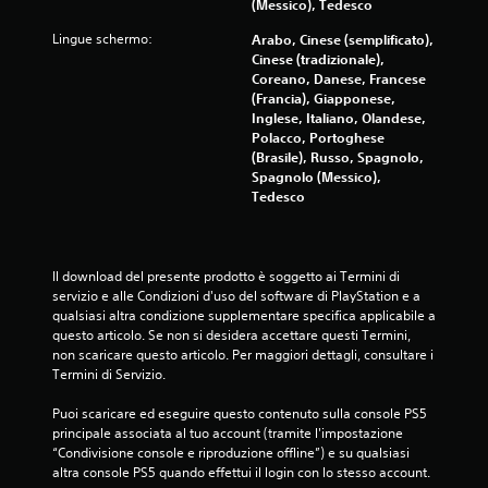
(Messico), Tedesco
2
Lingue schermo:
Arabo, Cinese (semplificato),
5
Cinese (tradizionale),
Coreano, Danese, Francese
0
(Francia), Giapponese,
Inglese, Italiano, Olandese,
1
Polacco, Portoghese
(Brasile), Russo, Spagnolo,
v
Spagnolo (Messico),
Tedesco
a
l
Il download del presente prodotto è soggetto ai Termini di 
u
servizio e alle Condizioni d'uso del software di PlayStation e a 
qualsiasi altra condizione supplementare specifica applicabile a 
t
questo articolo. Se non si desidera accettare questi Termini, 
non scaricare questo articolo. Per maggiori dettagli, consultare i 
a
Termini di Servizio.
z
Puoi scaricare ed eseguire questo contenuto sulla console PS5 
principale associata al tuo account (tramite l'impostazione 
i
“Condivisione console e riproduzione offline”) e su qualsiasi 
altra console PS5 quando effettui il login con lo stesso account.