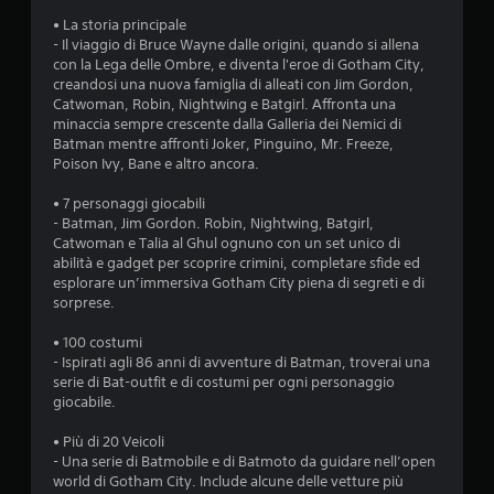
a
• La storia principale
- Il viaggio di Bruce Wayne dalle origini, quando si allena
d
con la Lega delle Ombre, e diventa l'eroe di Gotham City,
creandosi una nuova famiglia di alleati con Jim Gordon,
i
Catwoman, Robin, Nightwing e Batgirl. Affronta una
minaccia sempre crescente dalla Galleria dei Nemici di
4
Batman mentre affronti Joker, Pinguino, Mr. Freeze,
Poison Ivy, Bane e altro ancora.
.
• 7 personaggi giocabili
8
- Batman, Jim Gordon. Robin, Nightwing, Batgirl,
Catwoman e Talia al Ghul ognuno con un set unico di
4
abilità e gadget per scoprire crimini, completare sfide ed
esplorare un’immersiva Gotham City piena di segreti e di
s
sorprese.
t
• 100 costumi
- Ispirati agli 86 anni di avventure di Batman, troverai una
serie di Bat-outfit e di costumi per ogni personaggio
e
giocabile.
l
• Più di 20 Veicoli
- Una serie di Batmobile e di Batmoto da guidare nell’open
l
world di Gotham City. Include alcune delle vetture più