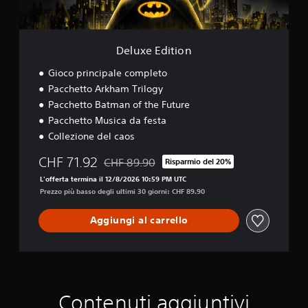
i
o
n
Deluxe Edition
Gioco principale completo
Pacchetto Arkham Trilogy
Pacchetto Batman of the Future
Pacchetto Musica da festa
Collezione del caos
CHF 71.92
CHF 89.90
Risparmio del 20%
Scontato dal prezzo originale di CHF 89.90
L'offerta termina il 12/8/2026 10:59 PM UTC
Prezzo più basso degli ultimi 30 giorni: CHF 89.90
Aggiungi al carrello
Contenuti aggiuntivi