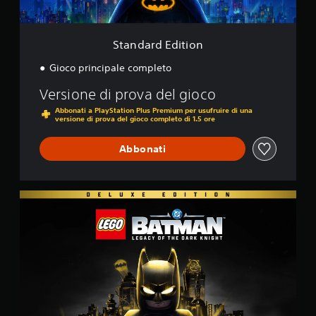
i
t
i
o
Standard Edition
n
Gioco principale completo
Versione di prova del gioco
Abbonati a PlayStation Plus Premium per usufruire di una
versione di prova del gioco completo di 1.5 ore
Abbonati
D
e
l
u
x
e
E
d
i
t