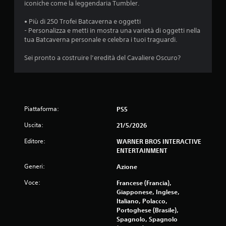
iconiche come la leggendaria Tumbler.
e
• Più di 250 Trofei Batcaverna e oggetti
s
- Personalizza e metti in mostra una varietà di oggetti nella
tua Batcaverna personale e celebra i tuoi traguardi.
u
Sei pronto a costruire l’eredità del Cavaliere Oscuro?
c
i
n
Piattaforma:
PS5
q
Uscita:
21/5/2026
u
Editore:
WARNER BROS INTERACTIVE
ENTERTAINMENT
e
Generi:
Azione
d
Voce:
Francese (Francia),
a
Giapponese, Inglese,
Italiano, Polacco,
Portoghese (Brasile),
1
Spagnolo, Spagnolo