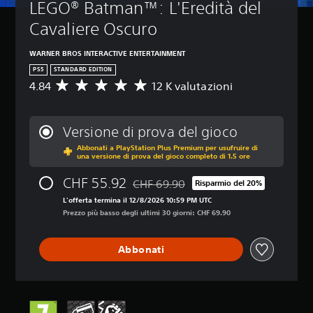
LEGO® Batman™: L'Eredità del 
Cavaliere Oscuro
WARNER BROS INTERACTIVE ENTERTAINMENT
PS5
STANDARD EDITION
4.84
12 K valutazioni
V
a
l
u
Versione di prova del gioco
t
Abbonati a PlayStation Plus Premium per usufruire di
a
una versione di prova del gioco completo di 1.5 ore
z
i
CHF 55.92
CHF 69.90
Risparmio del 20%
o
Scontato dal prezzo originale di CHF 6
n
L'offerta termina il 12/8/2026 10:59 PM UTC
e
Prezzo più basso degli ultimi 30 giorni: CHF 69.90
m
e
Abbonati
d
i
a
d
i
4