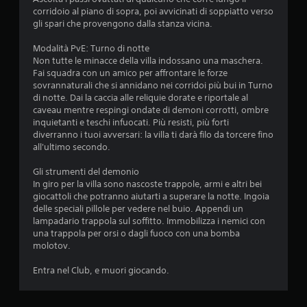
corridoio al piano di sopra, poi avvicinati di soppiatto verso
q
gli spari che provengono dalla stanza vicina.
u
Modalità PvE: Turno di notte
Non tutte le minacce della villa indossano una maschera.
e
Fai squadra con un amico per affrontare le forze
sovrannaturali che si annidano nei corridoi più bui in Turno
d
di notte. Dai la caccia alle reliquie dorate e riportale al
caveau mentre respingi ondate di demoni corrotti, ombre
a
inquietanti e teschi infuocati. Più resisti, più forti
diverranno i tuoi avversari: la villa ti darà filo da torcere fino
2
all'ultimo secondo.
0
Gli strumenti del demonio
In giro per la villa sono nascoste trappole, armi e altri bei
4
giocattoli che potranno aiutarti a superare la notte. Ingoia
delle speciali pillole per vedere nel buio. Appendi un
5
lampadario trappola sul soffitto. Immobilizza i nemici con
una trappola per orsi o dagli fuoco con una bomba
molotov.
v
Entra nel Club, e muori giocando.‎
a
l