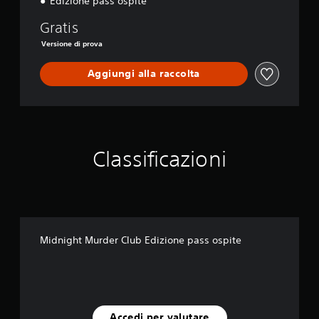
Edizione pass ospite
t
e
Gratis
Versione di prova
Aggiungi alla raccolta
Classificazioni
Midnight Murder Club Edizione pass ospite
Accedi per valutare