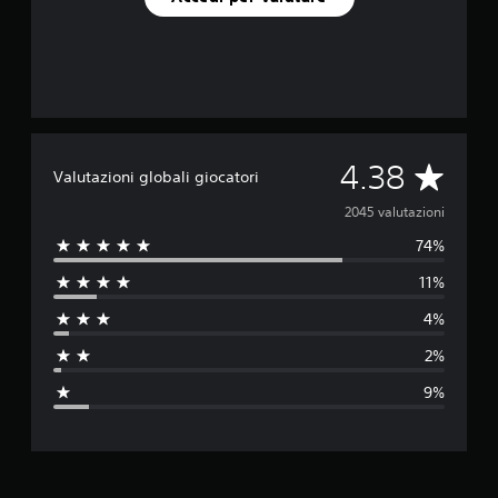
V
4.38
Valutazioni globali giocatori
a
2045 valutazioni
74%
l
11%
u
4%
t
2%
a
9%
z
i