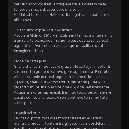
3
del Club sono costretti a scegliere tra la sicurezza delle
8
tenebre e i rischi di accendere una torcia.
Affidati ai tuoi sensi. Nell'oscurità, ogni scelta può fare la
s
differenza.
t
Un acquisto copre il gruppo intero
Acquista Midnight Murder Club e invita fino a cinque amici
a unirsi a te scaricando l'Edizione pass ospite senza costi
e
aggiuntivi¹. Avranno accesso a ogni modalità e ogni
bisbiglio nel buio.
l
Modalità carte jolly
l
Gira le chance in tuo favore grazie alle carte jolly, potenti
strumenti in grado di sconvolgere ogni partita. Riempi la
e
villa di trappole per orsi, aggiusta le dimensioni della
squadra, spara attraverso i muri, gioca con pupazzetti
s
giganti o muori in un'esplosione di gloria, letteralmente.
Aggiungi svolte imprevedibili e il tuo tocco personale alle
u
partite con colpi di scena dirompenti che terranno tutti
sulle spine.
c
Bisbigli nel buio
i
La chat di prossimità crea momenti tesi ed esilaranti
mentre ti muovi a tentoni tra gli oscuri corridoi della villa.
n
Ascolta i passi ovattati di qualcuno che corre lungo il