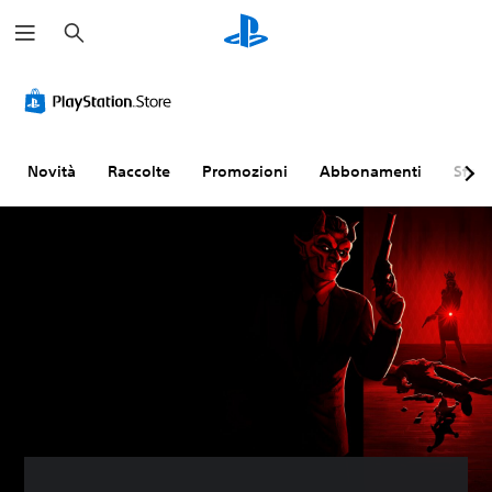
C
e
r
c
a
Novità
Raccolte
Promozioni
Abbonamenti
Sfogl