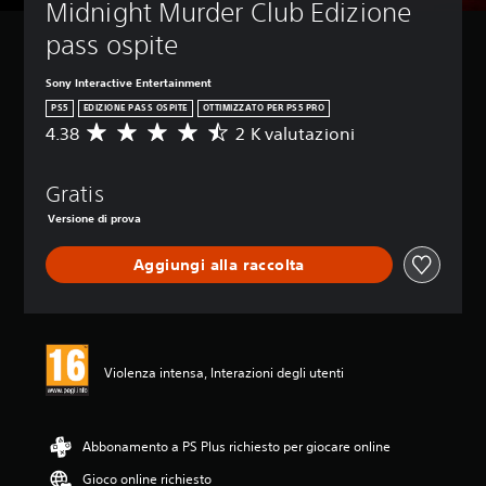
Midnight Murder Club Edizione 
pass ospite
Sony Interactive Entertainment
PS5
EDIZIONE PASS OSPITE
OTTIMIZZATO PER PS5 PRO
4.38
2 K valutazioni
V
a
l
Gratis
u
t
Versione di prova
a
z
Aggiungi alla raccolta
i
o
n
e
m
e
Violenza intensa, Interazioni degli utenti
d
i
a
Abbonamento a PS Plus richiesto per giocare online
d
i
Gioco online richiesto
4