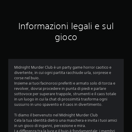
o
n
e
Informazioni legali e sul
m
gioco
e
d
i
Midnight Murder Club è un party game horror caotico e
divertente, in cui ogni partita racchiude urla, sorprese e
a
corse nel buio.
Insieme ai tuoi facinorosi preferiti e armato solo di torcia e
d
revolver, dovrai procedere in punta di piedi e parlare
sottovoce per superare trappole, strumenti e il caos totale
i
in un luogo in cui la chat di prossimità trasforma ogni
sussurro in uno spavento e il caos in divertimento.‎
4
Ti diamo il benvenuto nel Midnight Murder Club
.
Cela la tua identità dietro una maschera e invita i tuoi amici
in un gioco di inganni, percezione e mira.
La differenza tra la luce e il buio è fondamentale: i membri