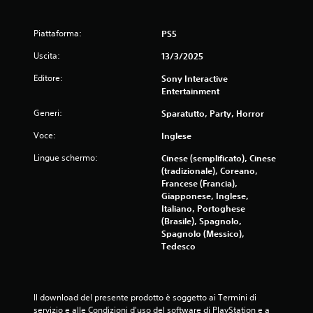
u
Piattaforma:
PS5
t
Uscita:
13/3/2025
a
Editore:
Sony Interactive
Entertainment
z
Generi:
Sparatutto, Party, Horror
i
Voce:
Inglese
o
Lingue schermo:
Cinese (semplificato), Cinese
n
(tradizionale), Coreano,
Francese (Francia),
Giapponese, Inglese,
i
Italiano, Portoghese
(Brasile), Spagnolo,
Spagnolo (Messico),
Tedesco
Il download del presente prodotto è soggetto ai Termini di 
servizio e alle Condizioni d'uso del software di PlayStation e a 