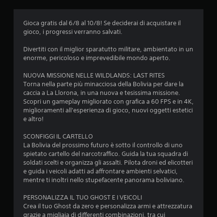
t
Gioca gratis dal 6/8 al 10/8! Se deciderai di acquistare il
a
gioco, i progressi verranno salvati.
z
Divertiti con il miglior sparatutto militare, ambientato in un
enorme, pericoloso e imprevedibile mondo aperto.
i
NUOVA MISSIONE NELLE WILDLANDS: LAST RITES
o
Torna nella parte più minacciosa della Bolivia per dare la
caccia a La Llorona, in una nuova e tesissima missione.
n
Scopri un gameplay migliorato con grafica a 60 FPS e in 4K,
miglioramenti all'esperienza di gioco, nuovi oggetti estetici
i
e altro!
SCONFIGGI IL CARTELLO
La Bolivia del prossimo futuro è sotto il controllo di uno
spietato cartello del narcotraffico. Guida la tua squadra di
soldati scelti e organizza gli assalti. Pilota droni ed elicotteri
e guida i veicoli adatti ad affrontare ambienti selvatici,
mentre ti inoltri nello stupefacente panorama boliviano.
PERSONALIZZA IL TUO GHOST E I VEICOLI
Crea il tuo Ghost da zero e personalizza armi e attrezzatura
grazie a migliaia di differenti combinazioni, tra cui