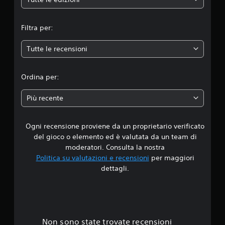
e
m
Filtra per:
e
Tutte le recensioni
d
i
Ordina per:
a
Più recente
d
Ogni recensione proviene da un proprietario verificato
i
del gioco o elemento ed è valutata da un team di
4
moderatori. Consulta la nostra
Politica su valutazioni e recensioni
per maggiori
.
dettagli.
4
s
t
Non sono state trovate recensioni