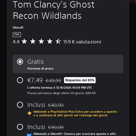
Tom Clancy's Ghost 
Recon Wildlands
Ubisoft
PS4
4.4
159 K valutazioni
V
a
l
u
Gratis
t
Versione di prova
a
z
€7,49
€49,99
i
Risparmio del 85%
Scontato dal prezzo originale di €49,99
o
L'offerta termina il 12/8/2026 10:59 PM UTC
n
Prezzo più basso degli ultimi 30 giorni: €49,99
e
m
Inclusi
€49,99
Scontato dal prezzo originale di €49,99
e
Abbonati a PlayStation Plus Extra per accedere a questo
d
e a centinaia di altri giochi nel Catalogo dei giochi
i
a
Inclusi
€49,99
d
Scontato dal prezzo originale di €49,99
Abbonati a Ubisoft+ Classics per scaricare questo e altri
i