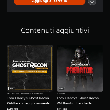
Aggiungi al carrello
Contenuti aggiuntivi
PS4
PS4
PACCHETTO COMPONENTI AGGIUNTIVI
ELEMENTO
Tom Clancy's Ghost Recon
Tom Clancy's Ghost Recon
Wildlands: aggiornamento
Wildlands - Pacchetto
alla Definitive Edition
Premium Predator
€49,99
€11,99