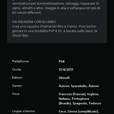
verniciature per la mimetizzazione, tatuaggi, toppe per lo
zaino, elmetti e altro. Viaggia in aria e sull'acqua con più di
60 veicoli differenti.
FAI SQUADRA CON GLI AMICI
Crea una squadra chiamando fino a 3 amici. Puoi anche
giocare in una modalità PvP 4 Vs. 4 basata sulle classi: la
Ghost War.
Piattaforma:
PS4
Uscita:
17/4/2017
Editore:
Ubisoft
Generi:
Azione, Sparatutto, Azione
Voce:
Francese (Francia), Inglese,
Italiano, Portoghese
(Brasile), Spagnolo, Tedesco
Lingue schermo:
Ceco, Cinese (semplificato),