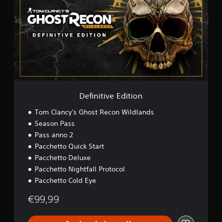
i
d
n
s
i
t
i
v
e
E
d
i
t
Definitive Edition
i
o
Tom Clancy's Ghost Recon Wildlands
n
Season Pass
Pass anno 2
Pacchetto Quick Start
Pacchetto Deluxe
Pacchetto Nightfall Protocol
Pacchetto Cold Eye
€99,99