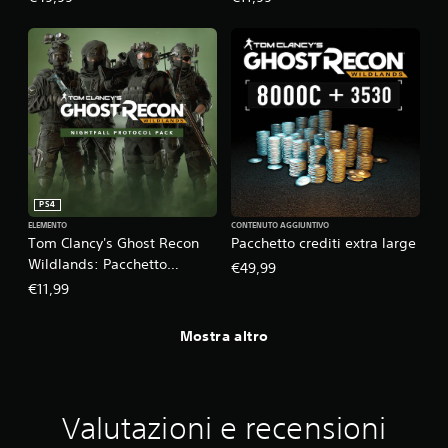
PS4
ELEMENTO
CONTENUTO AGGIUNTIVO
Tom Clancy's Ghost Recon
Pacchetto crediti extra large
Wildlands: Pacchetto
€49,99
Nightfall Protocol
€11,99
Mostra altro
Valutazioni e recensioni