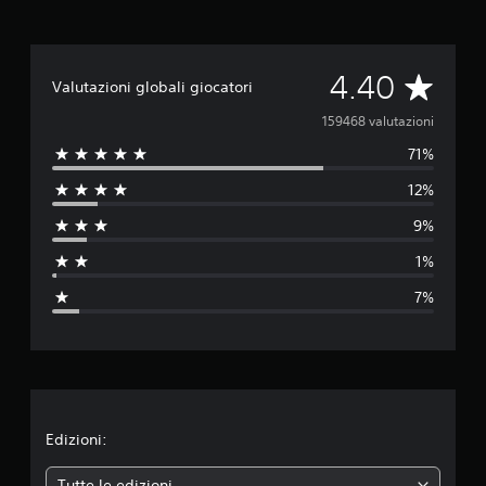
V
4.40
Valutazioni globali giocatori
a
159468 valutazioni
71%
l
12%
u
9%
t
1%
a
7%
z
i
o
n
Edizioni:
Tutte le edizioni