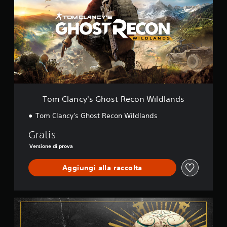
C
l
a
n
c
y
'
s
G
h
o
Tom Clancy's Ghost Recon Wildlands
s
t
Tom Clancy's Ghost Recon Wildlands
R
e
Gratis
c
Versione di prova
o
n
Aggiungi alla raccolta
W
i
l
d
D
l
e
a
f
n