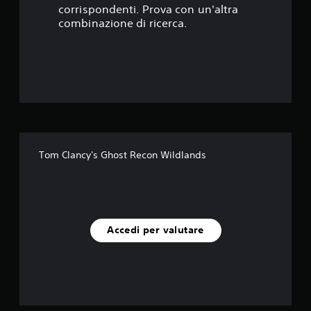
corrispondenti. Prova con un'altra
e
combinazione di ricerca.
l
l
e
s
u
Tom Clancy's Ghost Recon Wildlands
c
i
n
Accedi per valutare
q
u
e