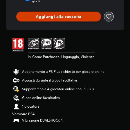
giochi
4
.
4
Aggiungi alla raccolta
s
t
e
l
l
e
s
u
In-Game Purchases, Linguaggio, Violenza
c
i
Abbonamento a PS Plus richiesto per giocare online
n
q
Acquisti durante il gioco facoltativi
u
e
Supporta fino a 4 giocatori online con PS Plus
d
Gioco online facoltativo
a
1
1 giocatore
5
9
Versione PS4
K
Vibrazione DUALSHOCK 4
v
a