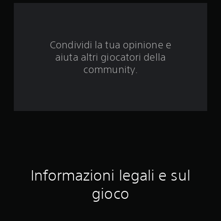
d
a
Condividi la tua opinione e
1
aiuta altri giocatori della
5
community.
9
4
6
8
v
Informazioni legali e sul
a
gioco
l
u