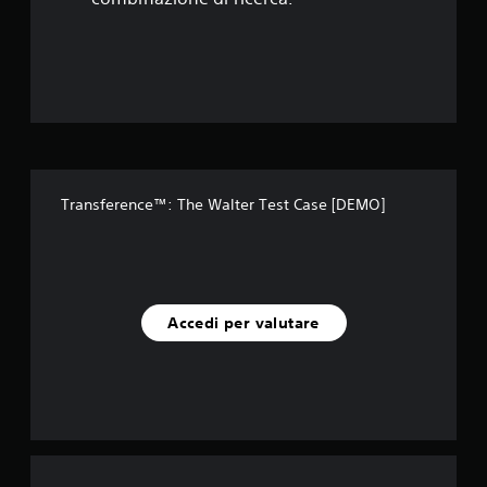
e
l
l
e
s
Transference™: The Walter Test Case [DEMO]
u
c
i
Accedi per valutare
n
q
u
e