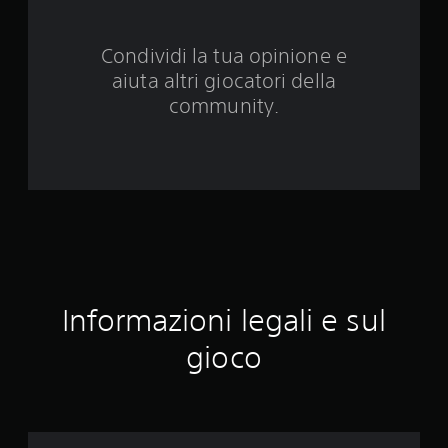
d
Condividi la tua opinione e
a
aiuta altri giocatori della
1
community.
0
3
5
v
a
Informazioni legali e sul
l
gioco
u
t
a