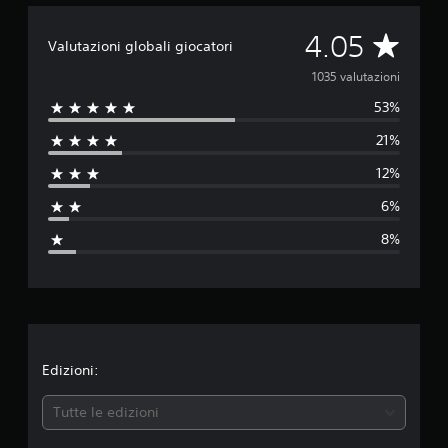
V
4.05
Valutazioni globali giocatori
a
1035 valutazioni
53%
l
21%
u
12%
t
6%
a
8%
z
i
o
n
Edizioni:
e
Tutte le edizioni