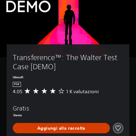
Transference™: The Walter Test 
Case [DEMO]
Ubisoft
PS4
4.05
1 K valutazioni
V
a
l
Gratis
u
t
Demo
a
z
Aggiungi alla raccolta
i
o