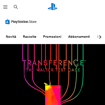
C
e
r
c
a
Novità
Raccolte
Promozioni
Abbonamenti
Sfogl