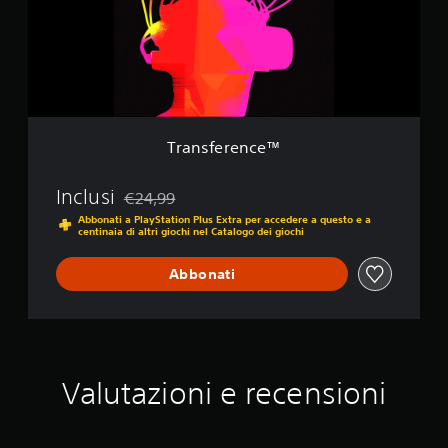
e
e
[
r
D
e
E
n
M
c
O
e
]
™
Transference™
Inclusi
€24,99
Scontato dal prezzo originale di €24,99
Abbonati a PlayStation Plus Extra per accedere a questo e a
centinaia di altri giochi nel Catalogo dei giochi
Abbonati
Valutazioni e recensioni