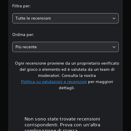
m
Filtra per:
e
Tutte le recensioni
d
i
Ordina per:
a
Più recente
d
Ogni recensione proviene da un proprietario verificato
i
del gioco o elemento ed è valutata da un team di
4
moderatori. Consulta la nostra
Politica su valutazioni e recensioni
per maggiori
.
dettagli.
0
5
s
Non sono state trovate recensioni
corrispondenti. Prova con un'altra
t
combinazione di ricerca.