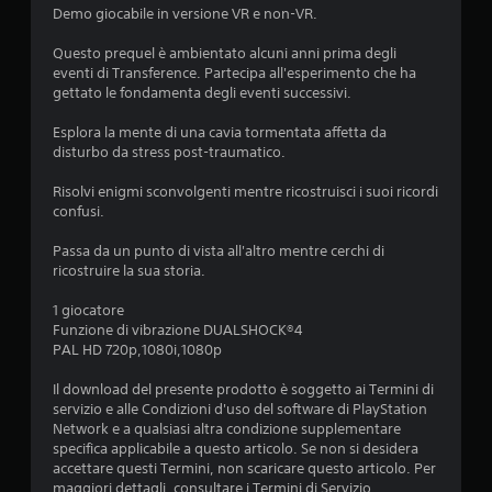
Demo giocabile in versione VR e non-VR.
z
Questo prequel è ambientato alcuni anni prima degli
i
eventi di Transference. Partecipa all'esperimento che ha
gettato le fondamenta degli eventi successivi.
o
Esplora la mente di una cavia tormentata affetta da
n
disturbo da stress post-traumatico.
i
Risolvi enigmi sconvolgenti mentre ricostruisci i suoi ricordi
confusi.
Passa da un punto di vista all'altro mentre cerchi di
ricostruire la sua storia.
1 giocatore
Funzione di vibrazione DUALSHOCK®4
PAL HD 720p,1080i,1080p
Il download del presente prodotto è soggetto ai Termini di
servizio e alle Condizioni d'uso del software di PlayStation
Network e a qualsiasi altra condizione supplementare
specifica applicabile a questo articolo. Se non si desidera
accettare questi Termini, non scaricare questo articolo. Per
maggiori dettagli, consultare i Termini di Servizio.