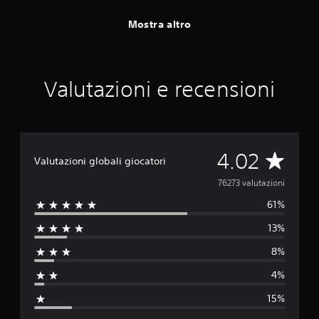
Mostra altro
Valutazioni e recensioni
V
4.02
Valutazioni globali giocatori
a
76273 valutazioni
61%
l
13%
u
8%
t
4%
a
15%
z