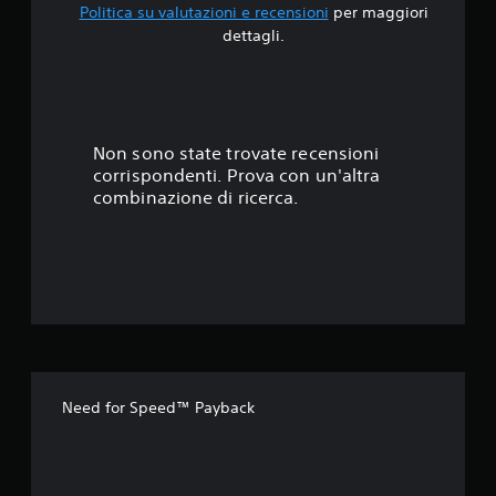
Politica su valutazioni e recensioni
per maggiori
.
dettagli.
0
2
s
Non sono state trovate recensioni
corrispondenti. Prova con un'altra
t
combinazione di ricerca.
e
l
l
e
s
Need for Speed™ Payback
u
c