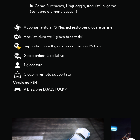
0
In-Game Purchases, Linguaggio, Acquisti in-game
2
(contiene elementi casuali)
s
t
e
Abbonamento a PS Plus richiesto per giocare online
l
Acquisti durante il gioco facoltativi
l
e
Supporta fino a 8 giocatori online con PS Plus
s
u
Gioco online facoltativo
c
1 giocatore
i
n
Gioco in remoto supportato
q
Versione PS4
u
e
Vibrazione DUALSHOCK 4
d
a
7
6
K
v
a
l
u