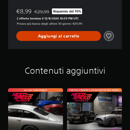
y
b
€8,99
€29,99
Risparmio del 70%
Scontato dal prezzo originale di €29,99
a
L'offerta termina il 12/8/2026 10:59 PM UTC
c
Prezzo più basso degli ultimi 30 giorni: €29,99
k
Aggiungi al carrello
Contenuti aggiuntivi