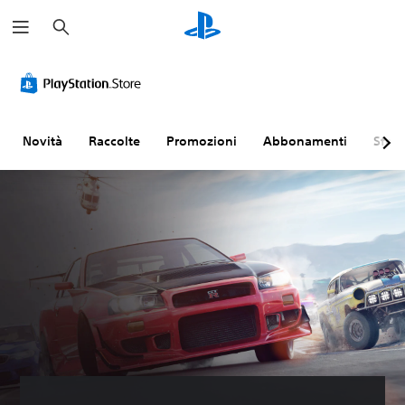
C
e
r
c
a
Novità
Raccolte
Promozioni
Abbonamenti
Sfogl