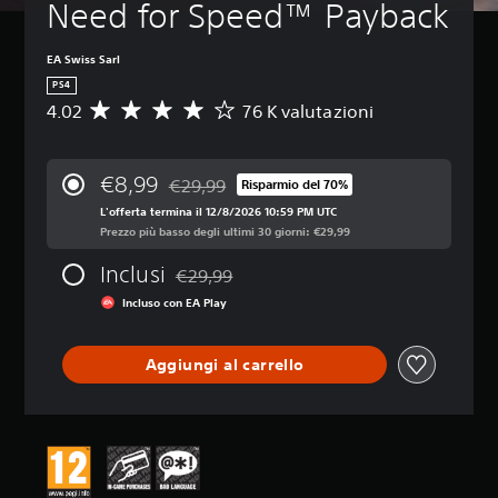
Need for Speed™ Payback
EA Swiss Sarl
PS4
4.02
76 K valutazioni
V
a
l
u
€8,99
€29,99
Risparmio del 70%
t
Scontato dal prezzo originale di €29,99
a
L'offerta termina il 12/8/2026 10:59 PM UTC
z
Prezzo più basso degli ultimi 30 giorni: €29,99
i
Inclusi
o
€29,99
Scontato dal prezzo originale di €29,99
n
Incluso con EA Play
e
m
e
Aggiungi al carrello
d
i
a
d
i
4
.