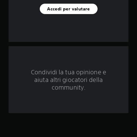
i
Accedi per valutare
n
q
u
e
d
Condividi la tua opinione e
a
aiuta altri giocatori della
7
community.
6
2
7
3