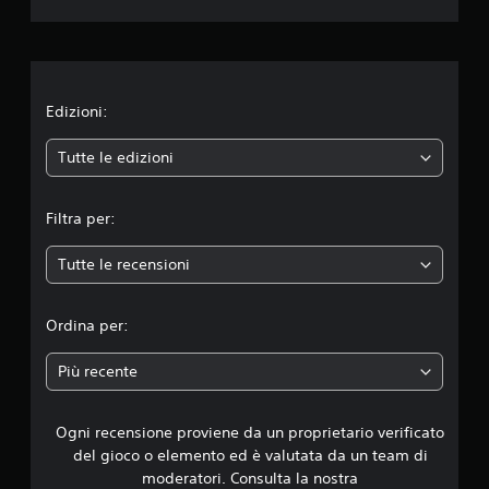
i
o
n
Edizioni:
e
Tutte le edizioni
m
Filtra per:
e
Tutte le recensioni
d
i
Ordina per:
a
Più recente
d
Ogni recensione proviene da un proprietario verificato
i
del gioco o elemento ed è valutata da un team di
4
moderatori. Consulta la nostra