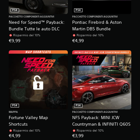
PS4
PS4
PACCHETTO COMPONENTI AGGIUNTIVI
PACCHETTO COMPONENTI AGGIUNTIVI
Need for Speed™ Payback:
Pontiac Firebird & Aston
Bundle Tutte le auto DLC
Martin DB5 Bundle
Risparmio del 10%
Risparmio del 10%
€9,99
€4,99
PS4
PS4
MAPPA
PACCHETTO COMPONENTI AGGIUNTIVI
Fortune Valley Map
NFS Payback: MINI JCW
Shortcuts
Countryman & INFINITI Q60S
Risparmio del 10%
Risparmio del 10%
€4,99
€3,99