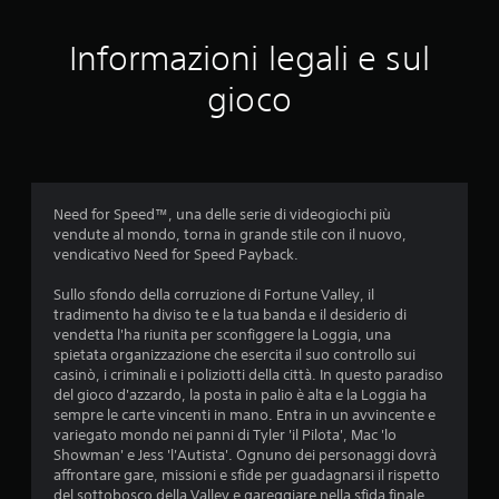
v
Informazioni legali e sul
a
gioco
l
u
t
Need for Speed™, una delle serie di videogiochi più
a
vendute al mondo, torna in grande stile con il nuovo,
vendicativo Need for Speed Payback.
z
Sullo sfondo della corruzione di Fortune Valley, il
i
tradimento ha diviso te e la tua banda e il desiderio di
vendetta l'ha riunita per sconfiggere la Loggia, una
o
spietata organizzazione che esercita il suo controllo sui
casinò, i criminali e i poliziotti della città. In questo paradiso
n
del gioco d'azzardo, la posta in palio è alta e la Loggia ha
sempre le carte vincenti in mano. Entra in un avvincente e
i
variegato mondo nei panni di Tyler 'il Pilota', Mac 'lo
Showman' e Jess 'l'Autista'. Ognuno dei personaggi dovrà
affrontare gare, missioni e sfide per guadagnarsi il rispetto
del sottobosco della Valley e gareggiare nella sfida finale