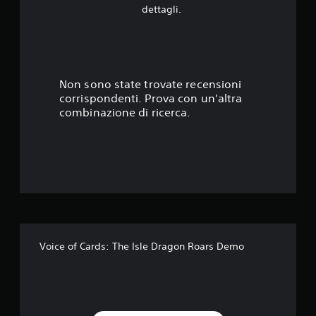
.
dettagli.
4
1
s
Non sono state trovate recensioni
corrispondenti. Prova con un'altra
t
combinazione di ricerca.
e
l
l
e
s
Voice of Cards: The Isle Dragon Roars Demo
u
c