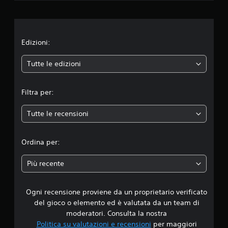
i
o
n
Edizioni:
e
Tutte le edizioni
m
Filtra per:
e
Tutte le recensioni
d
i
Ordina per:
a
Più recente
d
Ogni recensione proviene da un proprietario verificato
i
del gioco o elemento ed è valutata da un team di
4
moderatori. Consulta la nostra
Politica su valutazioni e recensioni
per maggiori