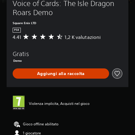
Voice of Cards: The Isle Dragon 
Roars Demo
Square Enix LTD
PS4
4.41
1,2 K valutazioni
V
a
l
Gratis
u
t
Demo
a
z
Aggiungi alla raccolta
i
o
n
e
m
e
Violenza implicita, Acquisti nel gioco
d
i
a
Gioco offline abilitato
d
i
1 giocatore
4