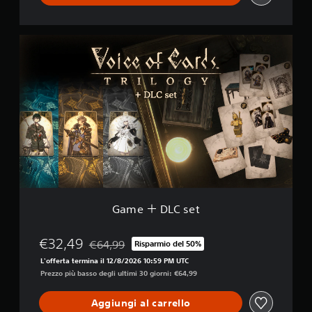
G
a
m
e
＋
D
L
C
s
e
t
Game ＋ DLC set
€32,49
€64,99
Risparmio del 50%
Scontato dal prezzo originale di €64,99
L'offerta termina il 12/8/2026 10:59 PM UTC
Prezzo più basso degli ultimi 30 giorni: €64,99
Aggiungi al carrello