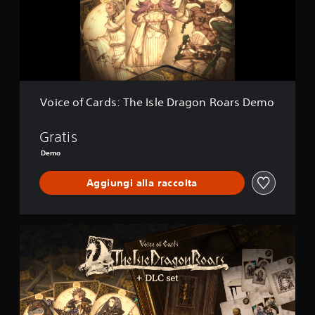
f
C
a
r
d
s
:
T
Voice of Cards: The Isle Dragon Roars Demo
h
e
I
Gratis
s
Demo
l
e
Aggiungi alla raccolta
D
r
a
g
G
o
a
n
m
R
e
o
+
a
D
r
L
s