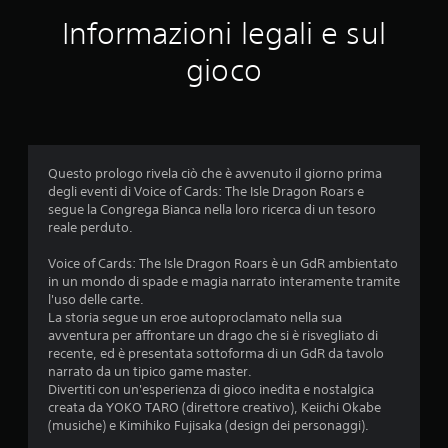
a
Informazioni legali e sul
l
gioco
u
t
a
Questo prologo rivela ciò che è avvenuto il giorno prima
z
degli eventi di Voice of Cards: The Isle Dragon Roars e
segue la Congrega Bianca nella loro ricerca di un tesoro
i
reale perduto.
o
Voice of Cards: The Isle Dragon Roars è un GdR ambientato
in un mondo di spade e magia narrato interamente tramite
n
l'uso delle carte.
La storia segue un eroe autoproclamato nella sua
i
avventura per affrontare un drago che si è risvegliato di
recente, ed è presentata sottoforma di un GdR da tavolo
narrato da un tipico game master.
Divertiti con un'esperienza di gioco inedita e nostalgica
creata da YOKO TARO (direttore creativo), Keiichi Okabe
(musiche) e Kimihiko Fujisaka (design dei personaggi).