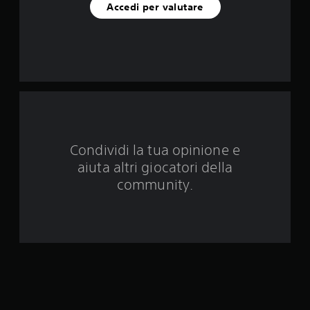
i
Accedi per valutare
n
q
u
e
d
Condividi la tua opinione e
a
aiuta altri giocatori della
1
community.
2
0
6
v