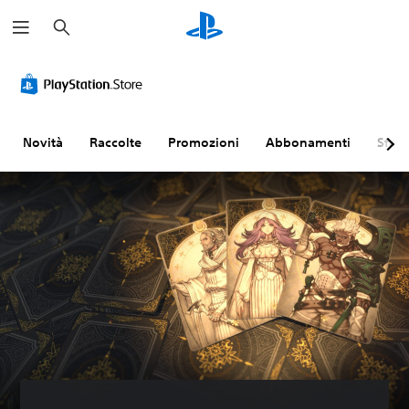
C
e
r
c
a
Novità
Raccolte
Promozioni
Abbonamenti
Sfogl