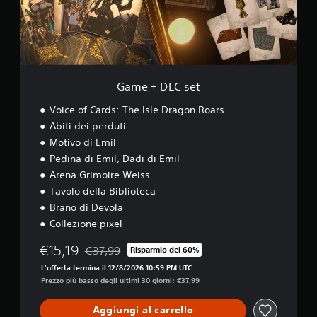
C
D
s
e
e
m
t
o
Game + DLC set
Voice of Cards: The Isle Dragon Roars
Abiti dei perduti
Motivo di Emil
Pedina di Emil, Dadi di Emil
Arena Grimoire Weiss
Tavolo della Biblioteca
Brano di Devola
Collezione pixel
€15,19
€37,99
Risparmio del 60%
Scontato dal prezzo originale di €37,99
L'offerta termina il 12/8/2026 10:59 PM UTC
Prezzo più basso degli ultimi 30 giorni: €37,99
Aggiungi al carrello