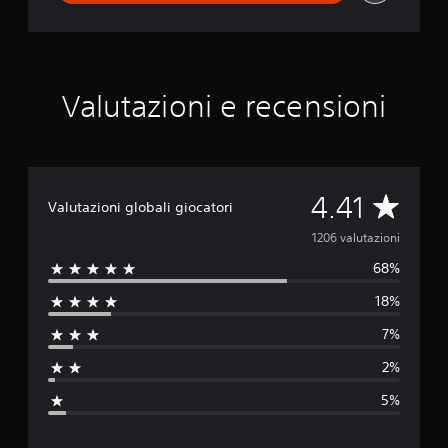
Valutazioni e recensioni
V
4.41
Valutazioni globali giocatori
a
1206 valutazioni
68%
l
18%
u
7%
t
2%
a
5%
z