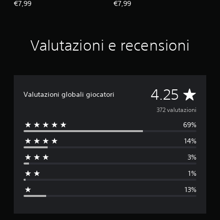
€7,99
€7,99
Valutazioni e recensioni
V
4.25
Valutazioni globali giocatori
a
372 valutazioni
69%
l
14%
u
3%
t
1%
a
13%
z