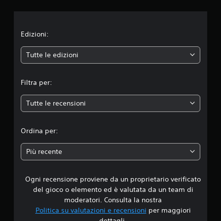
i
o
n
Edizioni:
e
Tutte le edizioni
m
Filtra per:
e
Tutte le recensioni
d
i
Ordina per:
a
Più recente
d
Ogni recensione proviene da un proprietario verificato
i
del gioco o elemento ed è valutata da un team di
4
moderatori. Consulta la nostra
Politica su valutazioni e recensioni
per maggiori
.
dettagli.