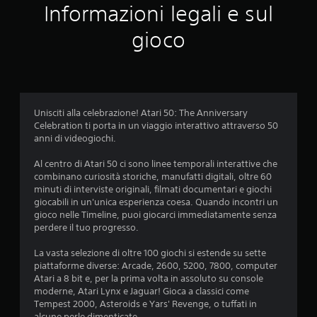
Informazioni legali e sul
u
gioco
t
a
z
Unisciti alla celebrazione! Atari 50: The Anniversary
i
Celebration ti porta in un viaggio interattivo attraverso 50
anni di videogiochi.
o
Al centro di Atari 50 ci sono linee temporali interattive che
n
combinano curiosità storiche, manufatti digitali, oltre 60
minuti di interviste originali, filmati documentari e giochi
i
giocabili in un'unica esperienza coesa. Quando incontri un
gioco nelle Timeline, puoi giocarci immediatamente senza
perdere il tuo progresso.
La vasta selezione di oltre 100 giochi si estende su sette
piattaforme diverse: Arcade, 2600, 5200, 7800, computer
Atari a 8 bit e, per la prima volta in assoluto su console
moderne, Atari Lynx e Jaguar! Gioca a classici come
Tempest 2000, Asteroids e Yars' Revenge, o tuffati in
alcune perle dimenticate.