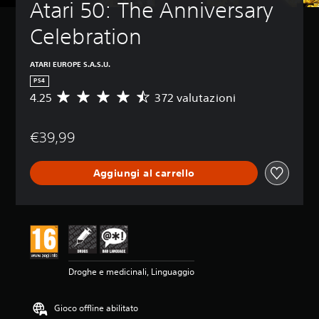
Atari 50: The Anniversary 
Celebration
ATARI EUROPE S.A.S.U.
PS4
4.25
372 valutazioni
V
a
l
€39,99
u
t
a
Aggiungi al carrello
z
i
o
n
e
m
e
d
Droghe e medicinali, Linguaggio
i
a
d
Gioco offline abilitato
i