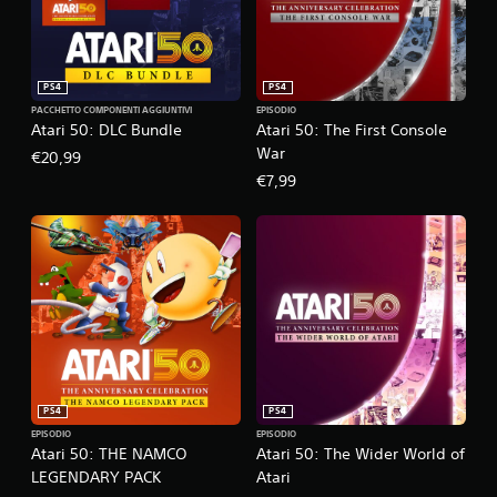
PS4
PS4
PACCHETTO COMPONENTI AGGIUNTIVI
EPISODIO
Atari 50: DLC Bundle
Atari 50: The First Console
War
€20,99
€7,99
PS4
PS4
EPISODIO
EPISODIO
Atari 50: THE NAMCO
Atari 50: The Wider World of
LEGENDARY PACK
Atari