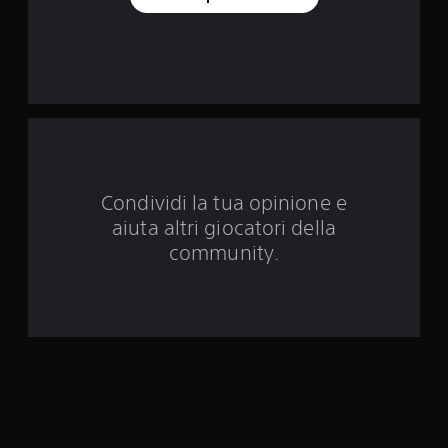
n
q
u
e
d
Condividi la tua opinione e
a
aiuta altri giocatori della
3
community.
7
2
v
a
l