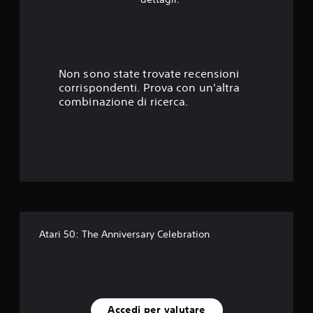
2
5
s
Non sono state trovate recensioni
corrispondenti. Prova con un'altra
t
combinazione di ricerca.
e
l
l
e
s
Atari 50: The Anniversary Celebration
u
c
i
Accedi per valutare