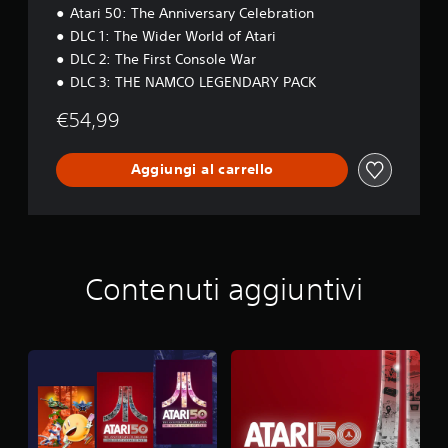
Atari 50: The Anniversary Celebration
u
n
DLC 1: The Wider World of Atari
d
DLC 2: The First Console War
l
DLC 3: THE NAMCO LEGENDARY PACK
e
€54,99
Aggiungi al carrello
Contenuti aggiuntivi