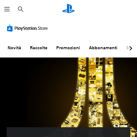
C
e
r
c
a
Novità
Raccolte
Promozioni
Abbonamenti
Sfogl