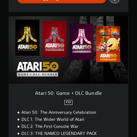
e
l
e
A
b
t
r
a
a
r
t
i
i
5
o
0
n
:
G
a
m
e
+
D
Atari 50: Game + DLC Bundle
L
C
PS5
B
Atari 50: The Anniversary Celebration
u
n
DLC 1: The Wider World of Atari
d
DLC 2: The First Console War
l
DLC 3: THE NAMCO LEGENDARY PACK
e