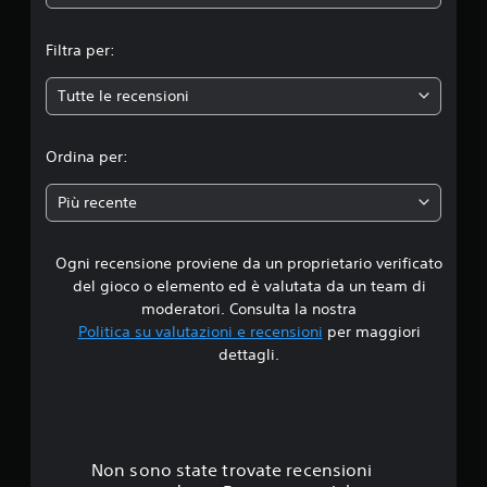
m
Filtra per:
e
Tutte le recensioni
d
i
Ordina per:
a
Più recente
d
Ogni recensione proviene da un proprietario verificato
i
del gioco o elemento ed è valutata da un team di
4
moderatori. Consulta la nostra
Politica su valutazioni e recensioni
per maggiori
.
dettagli.
4
9
s
Non sono state trovate recensioni