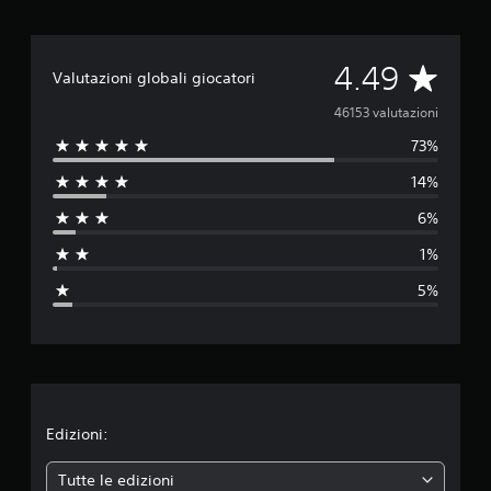
V
4.49
Valutazioni globali giocatori
a
46153 valutazioni
73%
l
14%
u
6%
t
1%
a
5%
z
i
o
n
Edizioni:
e
Tutte le edizioni