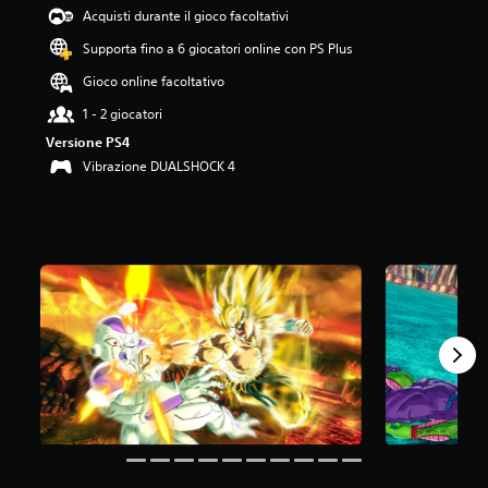
4
Acquisti durante il gioco facoltativi
.
Supporta fino a 6 giocatori online con PS Plus
4
9
Gioco online facoltativo
s
t
1 - 2 giocatori
e
Versione PS4
l
Vibrazione DUALSHOCK 4
l
e
s
u
c
i
n
q
u
e
d
a
4
6
K
v
a