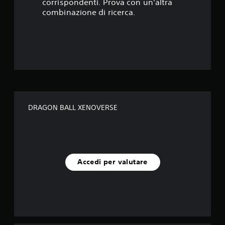
corrispondenti. Prova con un'altra
t
combinazione di ricerca.
e
l
l
e
s
DRAGON BALL XENOVERSE
u
c
i
Accedi per valutare
n
q
u