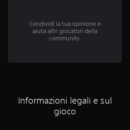
e
d
Condividi la tua opinione e
a
aiuta altri giocatori della
4
community.
6
1
5
3
v
Informazioni legali e sul
a
gioco
l
u