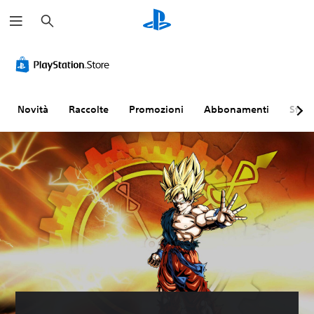
C
e
r
c
a
Novità
Raccolte
Promozioni
Abbonamenti
Sfogl