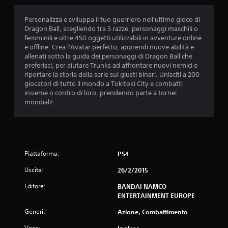
t
Personalizza e sviluppa il tuo guerriero nell'ultimo gioco di
a
Dragon Ball, scegliendo tra 5 razze, personaggi maschili o
femminili e oltre 450 oggetti utilizzabili in avventure online
z
e offline. Crea l'Avatar perfetto, apprendi nuove abilità e
allenati sotto la guida dei personaggi di Dragon Ball che
i
preferisci, per aiutare Trunks ad affrontare nuovi nemici e
riportare la storia della serie sui giusti binari. Unisciti a 200
o
giocatori di tutto il mondo a Tokitoki City e combatti
insieme o contro di loro, prendendo parte a tornei
n
mondiali!
i
Piattaforma:
PS4
Uscita:
26/2/2015
Editore:
BANDAI NAMCO
ENTERTAINMENT EUROPE
Generi:
Azione, Combattimento
Voce:
Inglese