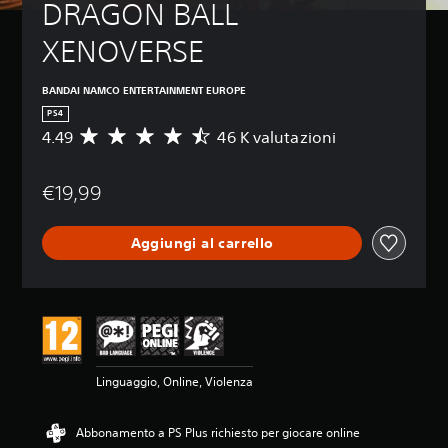
DRAGON BALL 
XENOVERSE
BANDAI NAMCO ENTERTAINMENT EUROPE
PS4
4.49
46 K valutazioni
V
a
l
€19,99
u
t
a
Aggiungi al carrello
z
i
o
n
e
m
e
d
Linguaggio, Online, Violenza
i
a
d
Abbonamento a PS Plus richiesto per giocare online
i