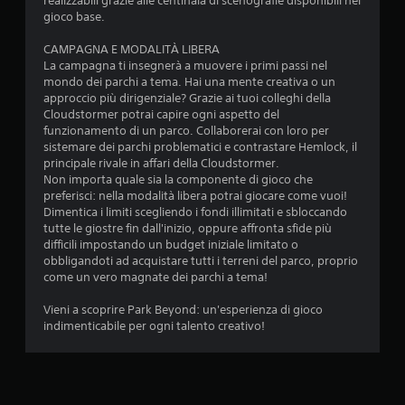
realizzabili grazie alle centinaia di scenografie disponibili nel
gioco base.
CAMPAGNA E MODALITÀ LIBERA
La campagna ti insegnerà a muovere i primi passi nel
mondo dei parchi a tema. Hai una mente creativa o un
approccio più dirigenziale? Grazie ai tuoi colleghi della
Cloudstormer potrai capire ogni aspetto del
funzionamento di un parco. Collaborerai con loro per
sistemare dei parchi problematici e contrastare Hemlock, il
principale rivale in affari della Cloudstormer.
Non importa quale sia la componente di gioco che
preferisci: nella modalità libera potrai giocare come vuoi!
Dimentica i limiti scegliendo i fondi illimitati e sbloccando
tutte le giostre fin dall'inizio, oppure affronta sfide più
difficili impostando un budget iniziale limitato o
obbligandoti ad acquistare tutti i terreni del parco, proprio
come un vero magnate dei parchi a tema!
Vieni a scoprire Park Beyond: un'esperienza di gioco
indimenticabile per ogni talento creativo!