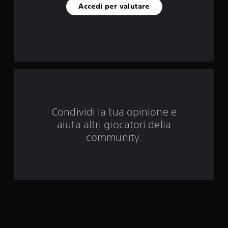
i
Accedi per valutare
n
q
u
e
d
Condividi la tua opinione e
a
aiuta altri giocatori della
6
community.
1
2
v
a