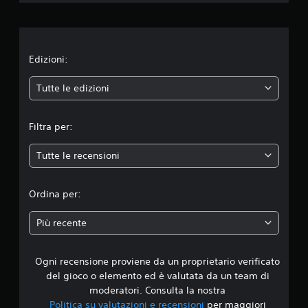
i
o
n
Edizioni:
e
Tutte le edizioni
m
Filtra per:
e
Tutte le recensioni
d
i
Ordina per:
a
Più recente
d
Ogni recensione proviene da un proprietario verificato
i
del gioco o elemento ed è valutata da un team di
2
moderatori. Consulta la nostra
Politica su valutazioni e recensioni
per maggiori