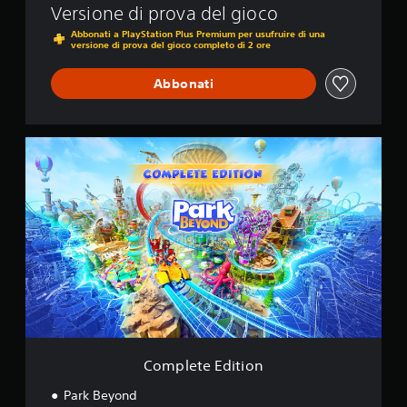
Versione di prova del gioco
Abbonati a PlayStation Plus Premium per usufruire di una
versione di prova del gioco completo di 2 ore
Abbonati
C
o
m
p
l
e
t
e
E
d
i
t
i
o
Complete Edition
n
Park Beyond