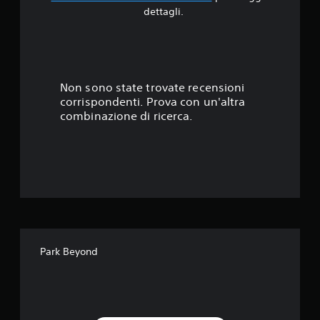
.
dettagli.
8
9
s
Non sono state trovate recensioni
corrispondenti. Prova con un'altra
t
combinazione di ricerca.
e
l
l
e
s
Park Beyond
u
c