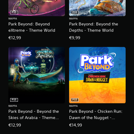
PS5
PS5
MAPPA
MAPPA
Park Beyond: Beyond
Park Beyond: Beyond the
eXtreme - Theme World
Depths - Theme World
€12,99
€9,99
PS5
PS5
MAPPA
MAPPA
Park Beyond - Beyond the
Park Beyond - Chicken Run:
Skies of Arabia - Theme
Dawn of the Nugget -
World
Theme World
€12,99
€14,99