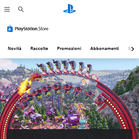
C
e
r
c
a
Novità
Raccolte
Promozioni
Abbonamenti
Sfogl