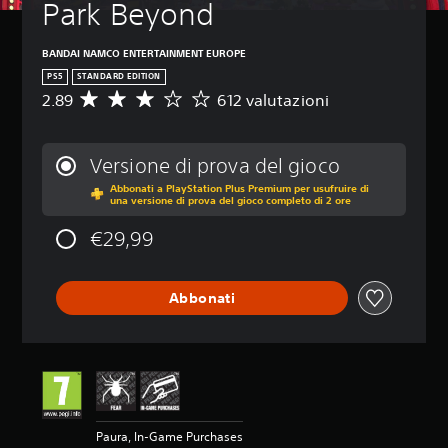
Park Beyond
BANDAI NAMCO ENTERTAINMENT EUROPE
PS5
STANDARD EDITION
2.89
612 valutazioni
V
a
l
u
Versione di prova del gioco
t
Abbonati a PlayStation Plus Premium per usufruire di
a
una versione di prova del gioco completo di 2 ore
z
i
€29,99
o
n
e
Abbonati
m
e
d
i
a
d
i
2
Paura, In-Game Purchases
.