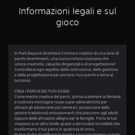
l
Informazioni legali e sul
u
gioco
t
a
z
In Park Beyond diventerai il motore creativo di una serie di
i
parchi divertimenti, una nuova recluta visionaria che
unisce creatività, capacità dirigenziali e di progettazione!
o
Controllerai ogni aspetto della costruzione, della gestione
e della progettazione per portare i tuoi parchi a tema al
n
successo.
i
CREA I PARCHI DEI TUOI SOGNI
Come mente creativa del parco, potrai scatenare la fantasia
e costruire montagne russe super adrenaliniche per
attirare gli adolescenti più temerari, posizionare delle
giostre tradizionali entusiasmanti che piacciono agli adulti
oppure delle attrazioni allegre per le famiglie. Porta le tue
creazioni a un altro livello grazie a dei moduli incredibili che
trasformano il tuo parco in qualcosa di unico.
Potrai anche modificare la mappa a tuo piacimento usando