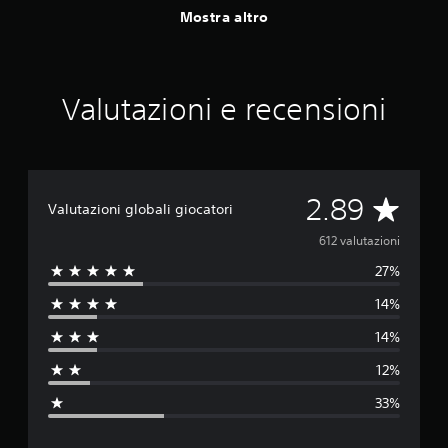
Mostra altro
Valutazioni e recensioni
V
2.89
Valutazioni globali giocatori
a
612 valutazioni
27%
l
14%
u
14%
t
12%
a
33%
z