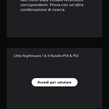
s
corrispondenti. Prova con un'altra
t
combinazione di ricerca.
e
l
l
e
s
Little Nightmares I & II Bundle PS4 & PS5
u
c
i
Accedi per valutare
n
q
u