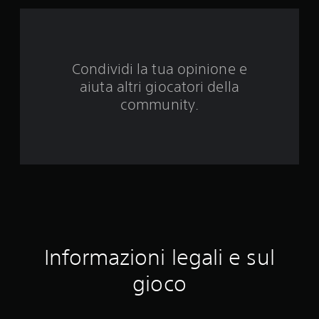
e
d
Condividi la tua opinione e
a
aiuta altri giocatori della
3
community.
9
6
2
7
v
Informazioni legali e sul
a
gioco
l
u