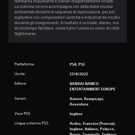
familiarità inquietante e scenari magistralmente ricreati.
La colonna sonora accompagna con della dolce musica
ambientale durante le sequenze di esplorazione, per poi
esplodere con composizioni caotiche e industrial da incubo
durante gli inseguimenti. Il risultato è surreale, etereo, ma
al contempo familiare, come tutto l'universo visivo di Little
Nightmares.
Piattaforma:
PS4, PS5
Uscita:
27/4/2022
Editore:
BANDAI NAMCO
ENTERTAINMENT EUROPE
Generi:
Azione, Rompicapi,
Avventura
Voce PS5:
Inglese
Lingue schermo PS5:
Arabo, Francese (Francia),
Inglese, Italiano, Polacco,
Russo, Spagnolo, Tedesco