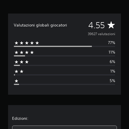
V
4.55
Valutazioni globali giocatori
a
39627 valutazioni
77%
l
11%
u
6%
t
1%
a
5%
z
i
o
n
Edizioni: