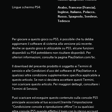
Lingue schermo PS4:
Arabo, Francese (Francia),
Inglese, Italiano, Polacco,
Russo, Spagnolo, Svedese,
Tedesco
Per giocare a questo gioco su PS5, è possibile che tu debba 
aggiornare il software di sistema alla versione più recente. 
Anche se questo gioco è utilizzabile su PS5, alcune funzioni 
disponibili su PS4 potrebbero non risultare disponibili. Per 
ulteriori informazioni, consulta la pagina PlayStation.com/bc.
Il download del presente prodotto è soggetto ai Termini di 
servizio e alle Condizioni d'uso del software di PlayStation e a 
qualsiasi altra condizione supplementare specifica applicabile a 
questo articolo. Se non si desidera accettare questi Termini, 
non scaricare questo articolo. Per maggiori dettagli, consultare i 
Termini di Servizio.
Puoi scaricare ed eseguire questo contenuto sulla console PS5 
principale associata al tuo account (tramite l'impostazione 
“Condivisione console e riproduzione offline”) e su qualsiasi 
altra console PS5 quando effettui il login con lo stesso account.