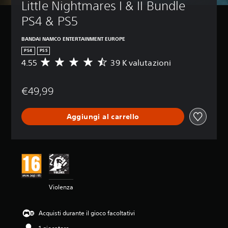
Little Nightmares I & II Bundle 
PS4 & PS5
BANDAI NAMCO ENTERTAINMENT EUROPE
PS4
PS5
4.55
39 K valutazioni
V
a
l
€49,99
u
t
a
Aggiungi al carrello
z
i
o
n
e
m
e
d
Violenza
i
a
d
Acquisti durante il gioco facoltativi
i
4