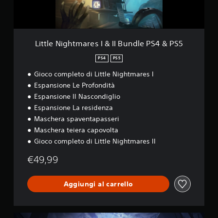
h
t
m
a
r
Little Nightmares I & II Bundle PS4 & PS5
e
s
PS4
PS5
I
Gioco completo di Little Nightmares I
&
I
Espansione Le Profondità
I
Espansione Il Nascondiglio
B
Espansione La residenza
u
n
Maschera spaventapasseri
d
Maschera teiera capovolta
l
Gioco completo di Little Nightmares II
e
P
€49,99
S
4
&
Aggiungi al carrello
P
S
5
D