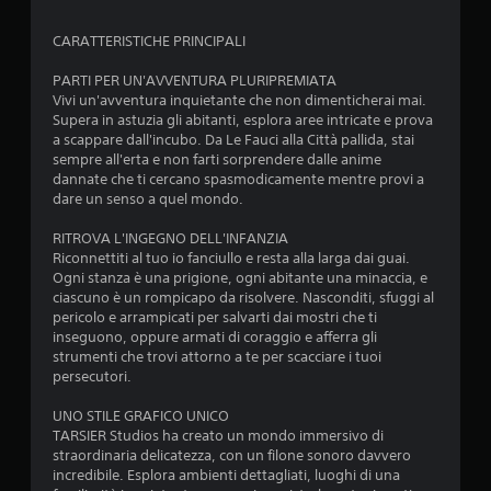
CARATTERISTICHE PRINCIPALI
PARTI PER UN'AVVENTURA PLURIPREMIATA
Vivi un'avventura inquietante che non dimenticherai mai.
Supera in astuzia gli abitanti, esplora aree intricate e prova
a scappare dall'incubo. Da Le Fauci alla Città pallida, stai
sempre all'erta e non farti sorprendere dalle anime
dannate che ti cercano spasmodicamente mentre provi a
dare un senso a quel mondo.
RITROVA L'INGEGNO DELL'INFANZIA
Riconnettiti al tuo io fanciullo e resta alla larga dai guai.
Ogni stanza è una prigione, ogni abitante una minaccia, e
ciascuno è un rompicapo da risolvere. Nasconditi, sfuggi al
pericolo e arrampicati per salvarti dai mostri che ti
inseguono, oppure armati di coraggio e afferra gli
strumenti che trovi attorno a te per scacciare i tuoi
persecutori.
UNO STILE GRAFICO UNICO
TARSIER Studios ha creato un mondo immersivo di
straordinaria delicatezza, con un filone sonoro davvero
incredibile. Esplora ambienti dettagliati, luoghi di una