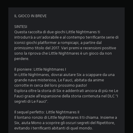
t
IL GIOCO IN BREVE
a
SINTESI
z
Questa raccolta di due giochi Little Nightmares ti
introdurrà a un'adorabile e al contempo terrificante serie di
i
iconici giochi platformer a rompicapi, a partire dal
primissimo titolo del 2017. Vari premi e recensioni positive
o
sono la riprova che Little Nightmares è un gioco da non
perdere.
n
Il pioniere: Little Nightmares I
i
In Little Nightmares, dovrai aiutare Six a scappare da una
grande nave misteriosa, Le Fauci, abitata da anime
corrotte in cerca del loro prossimo pasto!
Esplora oltre la storia di Six e addentrati ancora di più ne Le
Fauci grazie all'espansione della storia contenuta nel DLC "I
segreti di Le Fauci".
Il sequel perfetto: Little Nightmares II
Il lontano ronzio di Little Nightmares II ti chiama. Insieme a
Six, aiuta Mono a scoprire gli oscuri segreti del Ripetitore,
evitando i terrificanti abitanti di quel mondo.