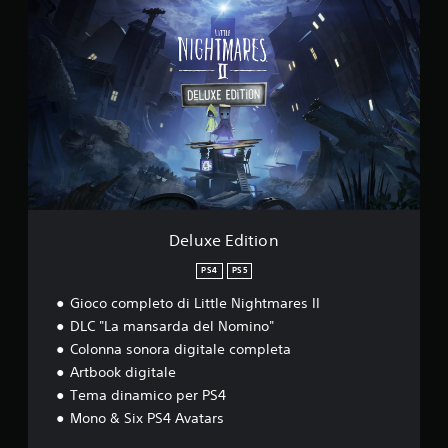
e
l
u
x
e
E
d
i
t
i
o
n
Deluxe Edition
PS4
PS5
Gioco completo di Little Nightmares II
DLC "La mansarda del Nomino"
Colonna sonora digitale completa
Artbook digitale
Tema dinamico per PS4
Mono & Six PS4 Avatars