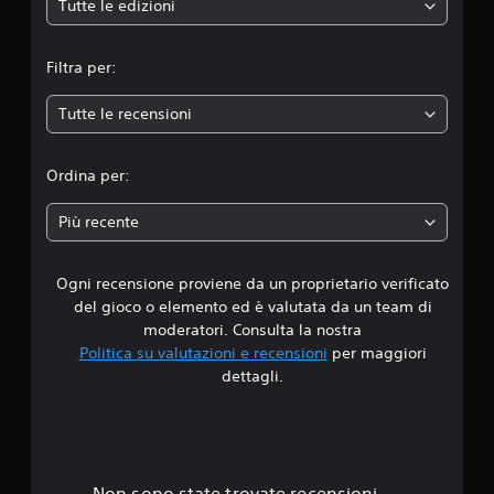
e
Tutte le edizioni
m
Filtra per:
e
Tutte le recensioni
d
i
Ordina per:
a
Più recente
d
Ogni recensione proviene da un proprietario verificato
i
del gioco o elemento ed è valutata da un team di
4
moderatori. Consulta la nostra
Politica su valutazioni e recensioni
per maggiori
.
dettagli.
5
5
Non sono state trovate recensioni