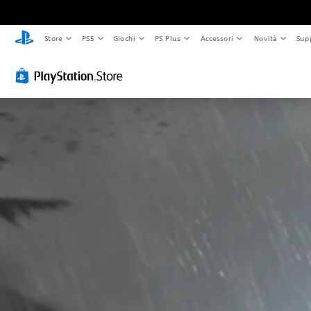
Store
PS5
Giochi
PS Plus
Accessori
Novità
Sup