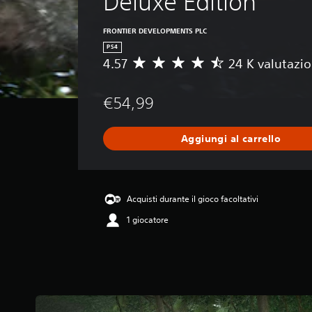
Deluxe Edition
FRONTIER DEVELOPMENTS PLC
PS4
4.57
24 K valutazio
V
a
l
€54,99
u
t
a
Aggiungi al carrello
z
i
o
n
e
Acquisti durante il gioco facoltativi
m
1 giocatore
e
d
i
a
d
i
4