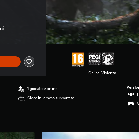
ni
Online, Violenza
Versio
1 giocatore online
P
Gioco in remoto supportato