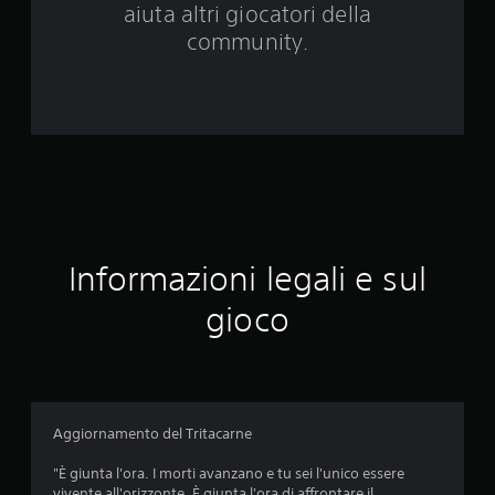
a
aiuta altri giocatori della
3
community.
9
2
3
v
a
Informazioni legali e sul
l
gioco
u
t
a
Aggiornamento del Tritacarne
z
"È giunta l'ora. I morti avanzano e tu sei l'unico essere
i
vivente all'orizzonte. È giunta l'ora di affrontare il