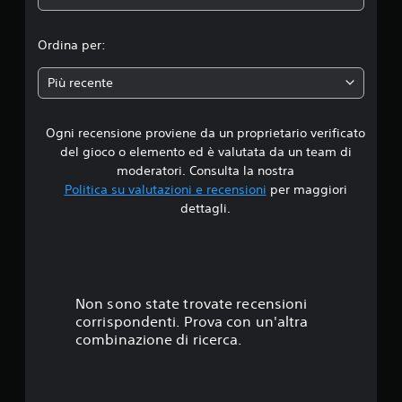
d
i
Ordina per:
a
Più recente
d
Ogni recensione proviene da un proprietario verificato
i
del gioco o elemento ed è valutata da un team di
4
moderatori. Consulta la nostra
Politica su valutazioni e recensioni
per maggiori
.
dettagli.
5
1
s
Non sono state trovate recensioni
corrispondenti. Prova con un'altra
t
combinazione di ricerca.
e