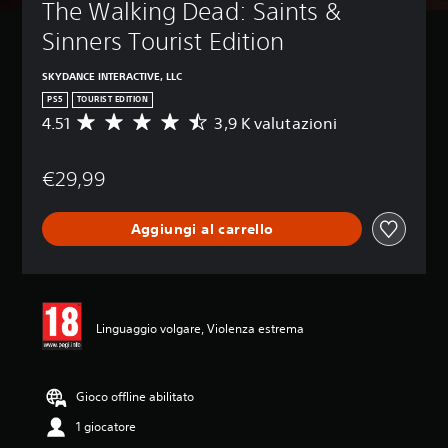
The Walking Dead: Saints & 
Sinners Tourist Edition
SKYDANCE INTERACTIVE, LLC
PS5
TOURIST EDITION
4.51
3,9 K valutazioni
V
a
l
€29,99
u
t
a
Aggiungi al carrello
z
i
o
n
e
m
Linguaggio volgare, Violenza estrema
e
d
i
a
Gioco offline abilitato
d
1 giocatore
i
4