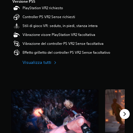
Versione PS5
.
PlayStation VR2 richiesto
5
1
Controller PS VR2 Sense richiesti
s
Stili di gioco VR: seduto, in piedi, stanza intera
t
e
Vibrazione visore PlayStation VR2 facoltativa
l
l
Vibrazione del controller PS VR2 Sense facoltativa
e
Effetto grilletto del controller PS VR2 Sense facoltativo
s
u
Visualizza tutti
c
i
n
q
u
e
d
a
3
,
9
K
v