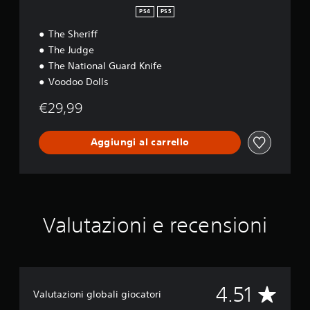
i
PS4
PS5
t
i
The Sheriff
o
The Judge
n
The National Guard Knife
Voodoo Dolls
€29,99
Aggiungi al carrello
Valutazioni e recensioni
V
4.51
Valutazioni globali giocatori