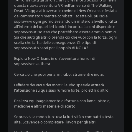
"Affronta tutti gli orrori che i vivi e i morti possono offrire in
questa nuova avventura VR nell'universo di The Walking
Dead. Viaggia attraverso le rovine di New Orleans infestata
dai camminatori mentre combatti, sgattaioli, pulisci e
sopravvivi ogni giorno svelando un mistero a livello di città
all'interno dei quartieri iconici. Incontra fazioni disperate e
sopravvissuti solitari che potrebbero essere amici o nemici.
Sia che aiuti gli altri o prenda ciò che vuoi con la forza, ogni
scelta che fai ha delle conseguenze. Che tipo di
sopravvissuto sarai per il popolo di NOLA?
Esplora New Orleans in un'avventura horror di
sopravvivenza libera.
Cerca ciò che puoi per armi, cibo, strumenti e indizi.
Diffidare dei vivi e dei morti: l'audio spaziale attirerà
l'attenzione su qualsiasi rumore forte, proiettili o altro.
Realizza equipaggiamento di fortuna con lame, pistole,
medicine e altro materiale di scarto.
Sopravvivi a modo tuo: usa la furtività o combatti a testa
alta. Scavenge o completare i lavori per gli altri.