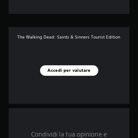
l
l
e
s
The Walking Dead: Saints & Sinners Tourist Edition
u
c
i
Accedi per valutare
n
q
u
e
d
Condividi la tua opinione e