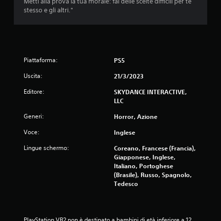
Metti alla prova la tua morale: fai delle scelte difficili per te
stesso e gli altri."
Piattaforma:
PS5
Uscita:
21/3/2023
Editore:
SKYDANCE INTERACTIVE,
LLC
Generi:
Horror, Azione
Voce:
Inglese
Lingue schermo:
Coreano, Francese (Francia),
Giapponese, Inglese,
Italiano, Portoghese
(Brasile), Russo, Spagnolo,
Tedesco
PlayStation VR2 non è destinato a bambini di età inferiore a 12 