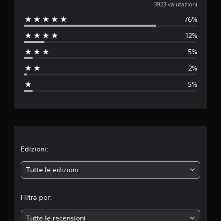
a
3923 valutazioni
76%
l
12%
u
5%
t
2%
a
5%
z
i
o
n
Edizioni:
e
Tutte le edizioni
m
Filtra per:
e
Tutte le recensioni