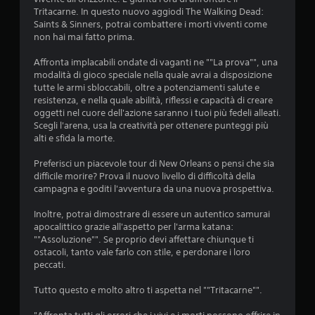
Tritacarne. In questo nuovo aggiodi The Walking Dead:
o
Saints & Sinners, potrai combattere i morti viventi come
non hai mai fatto prima.
n
Affronta implacabili ondate di vaganti ne ""La prova"", una
i
modalità di gioco speciale nella quale avrai a disposizione
tutte le armi sbloccabili, oltre a potenziamenti salute e
resistenza, e nella quale abilità, riflessi e capacità di creare
oggetti nel cuore dell'azione saranno i tuoi più fedeli alleati.
Scegli l'arena, usa la creatività per ottenere punteggi più
alti e sfida la morte.
Preferisci un piacevole tour di New Orleans o pensi che sia
difficile morire? Prova il nuovo livello di difficoltà della
campagna e goditi l'avventura da una nuova prospettiva.
Inoltre, potrai dimostrare di essere un autentico samurai
apocalittico grazie all'aspetto per l'arma katana:
""Assoluzione"". Se proprio devi affettare chiunque ti
ostacoli, tanto vale farlo con stile, e perdonare i loro
peccati.
Tutto questo e molto altro ti aspetta nel ""Tritacarne"".