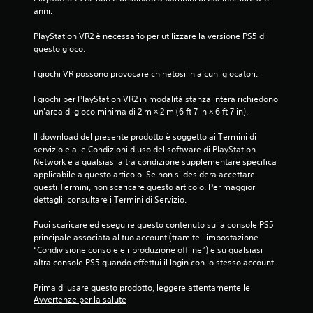
anni.
PlayStation VR2 è necessario per utilizzare la versione PS5 di 
questo gioco.
I giochi VR possono provocare chinetosi in alcuni giocatori.
I giochi per PlayStation VR2 in modalità stanza intera richiedono 
un'area di gioco minima di 2 m × 2 m (6 ft 7 in × 6 ft 7 in).
Il download del presente prodotto è soggetto ai Termini di 
servizio e alle Condizioni d'uso del software di PlayStation 
Network e a qualsiasi altra condizione supplementare specifica 
applicabile a questo articolo. Se non si desidera accettare 
questi Termini, non scaricare questo articolo. Per maggiori 
dettagli, consultare i Termini di Servizio.
Puoi scaricare ed eseguire questo contenuto sulla console PS5 
principale associata al tuo account (tramite l'impostazione 
“Condivisione console e riproduzione offline”) e su qualsiasi 
altra console PS5 quando effettui il login con lo stesso account.
Prima di usare questo prodotto, leggere attentamente le 
Avvertenze per la salute
.