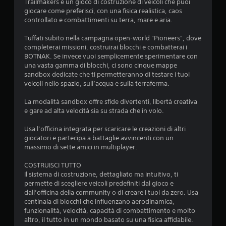
Trailmakers è un gioco di costruzione di veicoli che puoi
z
giocare come preferisci, con una fisica realistica, caos
controllato e combattimenti su terra, mare e aria.
i
Tuffati subito nella campagna open-world "Pioneers", dove
o
completerai missioni, costruirai blocchi e combatterai i
BOTNAK. Se invece vuoi semplicemente sperimentare con
n
una vasta gamma di blocchi, ci sono cinque mappe
sandbox dedicate che ti permetteranno di testare i tuoi
i
veicoli nello spazio, sull’acqua e sulla terraferma.
La modalità sandbox offre sfide divertenti, libertà creativa
e gare ad alta velocità sia su strada che in volo.
Usa l’officina integrata per scaricare le creazioni di altri
giocatori e partecipa a battaglie avvincenti con un
massimo di sette amici in multiplayer.
COSTRUISCI TUTTO
Il sistema di costruzione, dettagliato ma intuitivo, ti
permette di scegliere veicoli predefiniti dal gioco e
dall’officina della community o di creare i tuoi da zero. Usa
centinaia di blocchi che influenzano aerodinamica,
funzionalità, velocità, capacità di combattimento e molto
altro, il tutto in un mondo basato su una fisica affidabile.