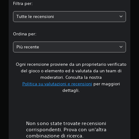
Filtra per:
e
Tutte le recensioni
d
i
Ordina per:
a
Più recente
d
Ogni recensione proviene da un proprietario verificato
i
del gioco o elemento ed è valutata da un team di
4
moderatori. Consulta la nostra
Politica su valutazioni e recensioni
per maggiori
.
dettagli.
0
7
s
Non sono state trovate recensioni
corrispondenti. Prova con un'altra
t
combinazione di ricerca.