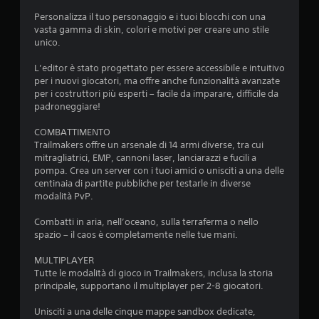
Personalizza il tuo personaggio e i tuoi blocchi con una
vasta gamma di skin, colori e motivi per creare uno stile
unico.
L’editor è stato progettato per essere accessibile e intuitivo
per i nuovi giocatori, ma offre anche funzionalità avanzate
per i costruttori più esperti – facile da imparare, difficile da
padroneggiare!
COMBATTIMENTO
Trailmakers offre un arsenale di 14 armi diverse, tra cui
mitragliatrici, EMP, cannoni laser, lanciarazzi e fucili a
pompa. Crea un server con i tuoi amici o unisciti a una delle
centinaia di partite pubbliche per testarle in diverse
modalità PvP.
Combatti in aria, nell’oceano, sulla terraferma o nello
spazio – il caos è completamente nelle tue mani.
MULTIPLAYER
Tutte le modalità di gioco in Trailmakers, inclusa la storia
principale, supportano il multiplayer per 2-8 giocatori.
Unisciti a una delle cinque mappe sandbox dedicate,