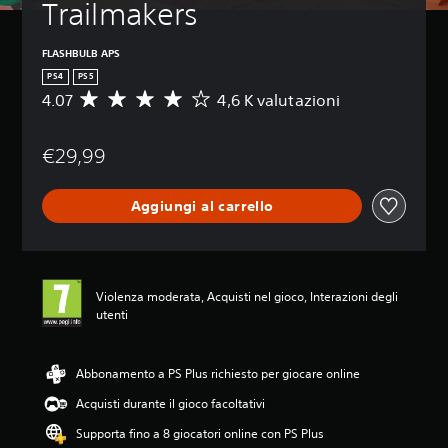
Trailmakers
FLASHBULB APS
PS4
PS5
4.07
4,6 K valutazioni
V
a
l
€29,99
u
t
a
Aggiungi al carrello
z
i
o
n
e
Violenza moderata, Acquisti nel gioco, Interazioni degli
m
utenti
e
d
i
a
Abbonamento a PS Plus richiesto per giocare online
d
Acquisti durante il gioco facoltativi
i
4
Supporta fino a 8 giocatori online con PS Plus
.