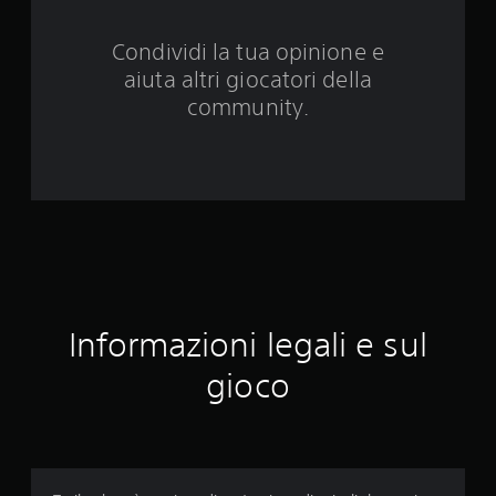
d
Condividi la tua opinione e
a
aiuta altri giocatori della
4
community.
6
6
3
v
a
Informazioni legali e sul
l
gioco
u
t
a