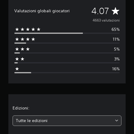
V
4.07
Valutazioni globali giocatori
a
4663 valutazioni
65%
l
11%
u
5%
t
3%
a
16%
z
i
o
n
Edizioni:
e
Tutte le edizioni
m