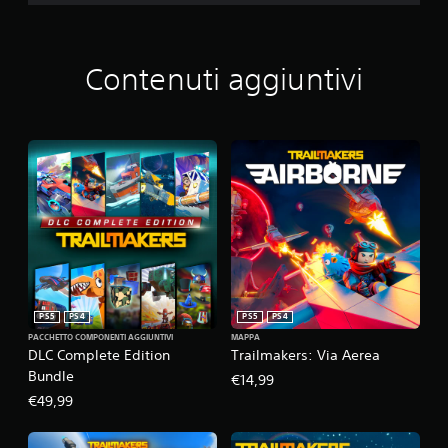
Contenuti aggiuntivi
PS5
PS4
PS5
PS4
PACCHETTO COMPONENTI AGGIUNTIVI
MAPPA
DLC Complete Edition
Trailmakers: Via Aerea
Bundle
€14,99
€49,99