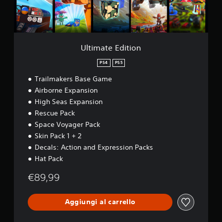
d
i
t
i
o
Ultimate Edition
n
PS4
PS5
Trailmakers Base Game
Airborne Expansion
High Seas Expansion
Rescue Pack
Space Voyager Pack
Skin Pack 1 + 2
Decals: Action and Expression Packs
Hat Pack
€89,99
Aggiungi al carrello