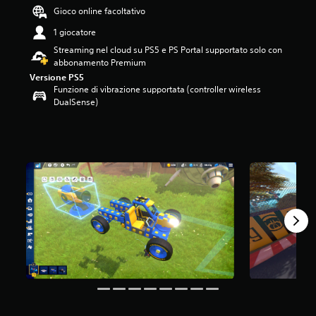
0
Gioco online facoltativo
7
1 giocatore
s
t
Streaming nel cloud su PS5 e PS Portal supportato solo con
e
abbonamento Premium
l
Versione PS5
l
Funzione di vibrazione supportata (controller wireless
e
DualSense)
s
u
c
i
n
q
u
e
d
a
4
,
6
K
v
a
l