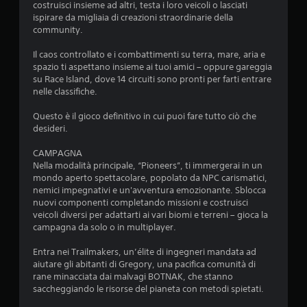
costruisci insieme ad altri, testa i loro veicoli o lasciati
ispirare da migliaia di creazioni straordinarie della
community.
Il caos controllato e i combattimenti su terra, mare, aria e
spazio ti aspettano insieme ai tuoi amici – oppure gareggia
su Race Island, dove 14 circuiti sono pronti per farti entrare
nelle classifiche.
Questo è il gioco definitivo in cui puoi fare tutto ciò che
desideri.
CAMPAGNA
Nella modalità principale, “Pioneers”, ti immergerai in un
mondo aperto spettacolare, popolato da NPC carismatici,
nemici impegnativi e un'avventura emozionante. Sblocca
nuovi componenti completando missioni e costruisci
veicoli diversi per adattarti ai vari biomi e terreni – gioca la
campagna da solo o in multiplayer.
Entra nei Trailmakers, un’élite di ingegneri mandata ad
aiutare gli abitanti di Gregory, una pacifica comunità di
rane minacciata dai malvagi BOTNAK, che stanno
saccheggiando le risorse del pianeta con metodi spietati.