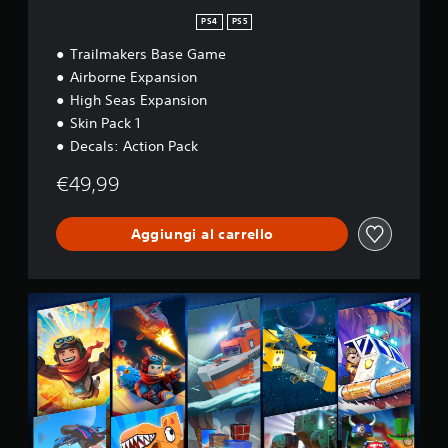
PS4
PS5
Trailmakers Base Game
Airborne Expansion
High Seas Expansion
Skin Pack 1
Decals: Action Pack
€49,99
Aggiungi al carrello
U
l
t
i
m
a
t
e
E