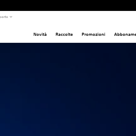
porto
Novità
Raccolte
Promozioni
Abboname