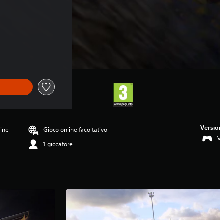
e di €29,99
 di €29,99
Versio
line
Gioco online facoltativo
1 giocatore