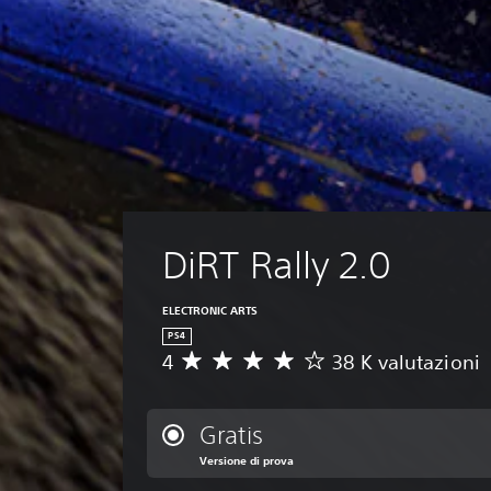
DiRT Rally 2.0
ELECTRONIC ARTS
PS4
4
38 K valutazioni
V
a
l
u
Gratis
t
Versione di prova
a
z