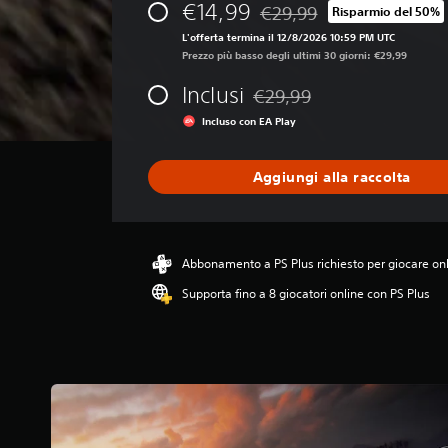
€14,99
€29,99
Risparmio del 50%
i
Scontato dal prezzo original
o
L'offerta termina il 12/8/2026 10:59 PM UTC
n
Prezzo più basso degli ultimi 30 giorni: €29,99
e
Inclusi
m
€29,99
Scontato dal prezzo originale
e
Incluso con EA Play
d
i
a
Aggiungi alla raccolta
d
i
4
s
t
Abbonamento a PS Plus richiesto per giocare on
e
Supporta fino a 8 giocatori online con PS Plus
l
l
e
s
u
c
i
n