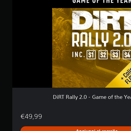
T
R
a
l
l
y
2
.
0
-
G
a
m
e
o
f
t
DiRT Rally 2.0 - Game of the Ye
h
e
Y
€49,99
e
a
r