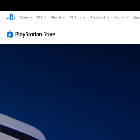
Store
PS5
Giochi
PS Plus
Accessori
Novità
Sup