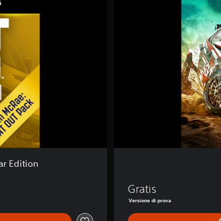
T
R
a
l
l
y
2
.
0
ar Edition
Gratis
Versione di prova