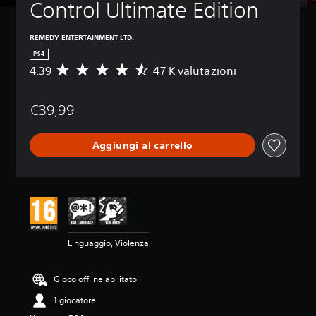
Control Ultimate Edition
REMEDY ENTERTAINMENT LTD.
PS4
4.39
47 K valutazioni
V
a
l
€39,99
u
t
a
Aggiungi al carrello
z
i
o
n
e
m
e
d
Linguaggio, Violenza
i
a
d
Gioco offline abilitato
i
4
1 giocatore
.