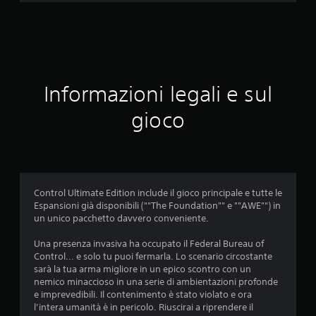
v
a
l
u
Informazioni legali e sul
t
gioco
a
z
i
Control Ultimate Edition include il gioco principale e tutte le
Espansioni già disponibili (""The Foundation"" e ""AWE"") in
o
un unico pacchetto davvero conveniente.
n
Una presenza invasiva ha occupato il Federal Bureau of
Control... e solo tu puoi fermarla. Lo scenario circostante
i
sarà la tua arma migliore in un epico scontro con un
nemico minaccioso in una serie di ambientazioni profonde
e imprevedibili. Il contenimento è stato violato e ora
l’intera umanità è in pericolo. Riuscirai a riprendere il