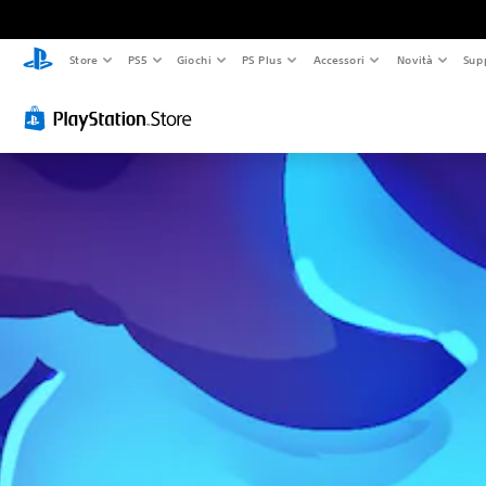
Store
PS5
Giochi
PS Plus
Accessori
Novità
Sup