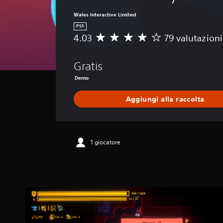
Wales Interactive Limited
PS5
4.03
79 valutazioni
V
a
l
Gratis
u
t
Demo
a
z
Aggiungi alla raccolta
i
o
n
e
1 giocatore
m
e
d
i
a
d
i
4
.