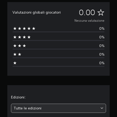
N
0.00
Valutazioni globali giocatori
e
Nessuna valutazione
0%
s
0%
s
0%
u
0%
n
0%
a
v
a
l
Edizioni:
u
Tutte le edizioni