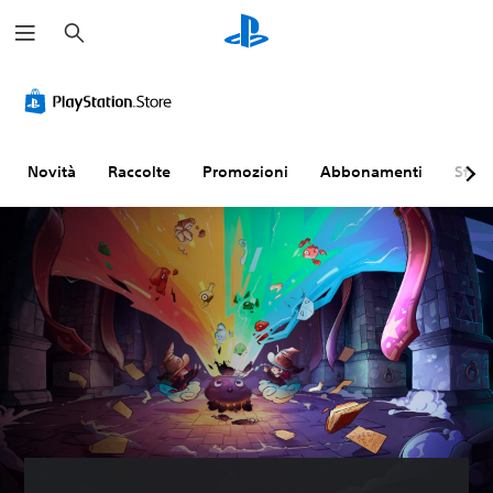
C
e
r
c
a
Novità
Raccolte
Promozioni
Abbonamenti
Sfogl