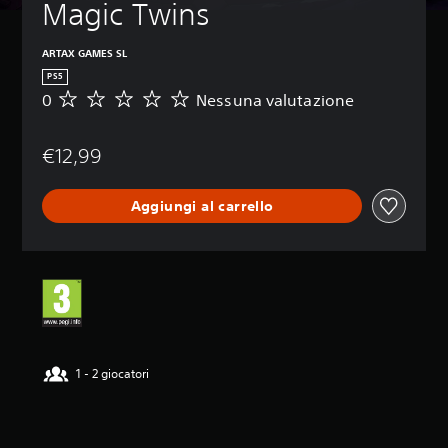
Magic Twins
ARTAX GAMES SL
PS5
0
Nessuna valutazione
N
e
s
€12,99
s
u
n
Aggiungi al carrello
a
v
a
l
u
t
a
z
i
o
1 - 2 giocatori
n
e