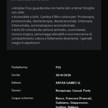
• Amplia il tuo guardaroba con tante skin a tema! Streghe
con stile!
• Accessibile a tutti. Cambia il filtro colore per: Protanopia,
protanomalia, deuteranopia, deuteranomala, tritanopia,
tritanomalia, acromatopsia e acromatomala.
• Arte 2D colorata da cartone animato, suoni kawaii,
musica magica, personaggi adorabili e una meccanica di
combattimento veloce e follemente divertente. I gemelli
magici ti aspettano!
Piattaforma:
PS5
Uscita:
30/4/2026
Editore:
ARTAX GAMES SL
Generi:
Rompicapi, Casual, Party
Lingue schermo:
Basco, Francese (Francia),
Galiziano, Giapponese,
Inglese, Italiano,