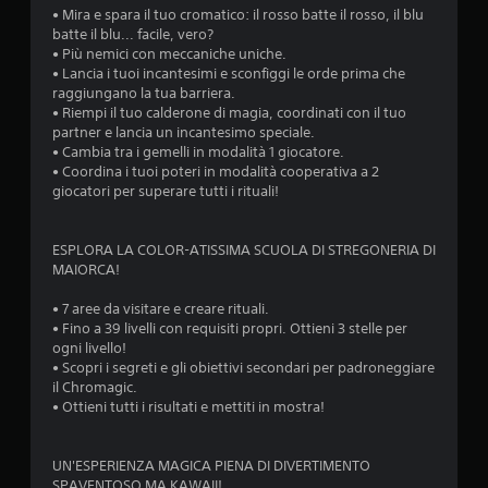
• Mira e spara il tuo cromatico: il rosso batte il rosso, il blu
batte il blu... facile, vero?
• Più nemici con meccaniche uniche.
• Lancia i tuoi incantesimi e sconfiggi le orde prima che
raggiungano la tua barriera.
• Riempi il tuo calderone di magia, coordinati con il tuo
partner e lancia un incantesimo speciale.
• Cambia tra i gemelli in modalità 1 giocatore.
• Coordina i tuoi poteri in modalità cooperativa a 2
giocatori per superare tutti i rituali!
ESPLORA LA COLOR-ATISSIMA SCUOLA DI STREGONERIA DI
MAIORCA!
• 7 aree da visitare e creare rituali.
• Fino a 39 livelli con requisiti propri. Ottieni 3 stelle per
ogni livello!
• Scopri i segreti e gli obiettivi secondari per padroneggiare
il Chromagic.
• Ottieni tutti i risultati e mettiti in mostra!
UN'ESPERIENZA MAGICA PIENA DI DIVERTIMENTO
SPAVENTOSO MA KAWAII!