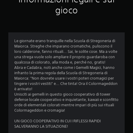
gioco
Le giornate erano tranquille nella Scuola di Stregoneria di
Maiorca. Streghe che imparano cromatiche, puliscono il
loro calderone, fanno rituali... Sai, le solite cose. Ma a volte
una strega vuole solo ampliare il proprio guardaroba con
qualcosa di colorato, alla moda e, perché no, gratis!
Abra e Cadabra, noti anche come i Gemelli Magici, hanno
infranto la prima regola della Scuola di Stregoneria di
Maiorca: "Non dovrete usare i vostri poteri cromagici per
tingere i vostri vestiti" e... Che tinta! Ora il Colormageddon
è arrivato!
Unisciti ai gemelli in questo gioco cooperativo di tower
defense locale cooperativo e inquietante, kawaii e sconfitto
orde di elementali colorati mentre impari di più sui rituali
Colormageddon e cromagia!
UN GIOCO COOPERATIVO IN CUI I RIFLESSI RAPIDI
SALVERANNO LA SITUAZIONE!