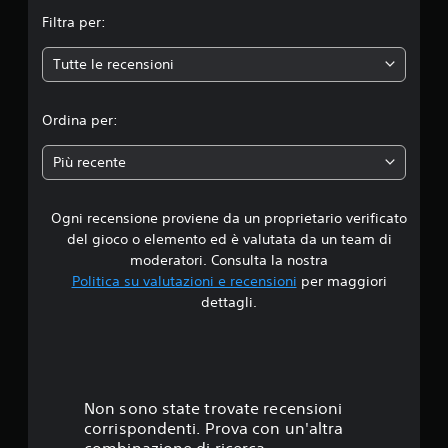
t
Filtra per:
a
Tutte le recensioni
z
i
Ordina per:
o
Più recente
n
Ogni recensione proviene da un proprietario verificato
e
del gioco o elemento ed è valutata da un team di
moderatori. Consulta la nostra
Politica su valutazioni e recensioni
per maggiori
dettagli.
Non sono state trovate recensioni
corrispondenti. Prova con un'altra
combinazione di ricerca.