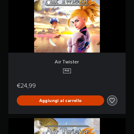
r
t
T
a
w
z
i
i
s
o
t
n
e
i
r
Air Twister
PS5
€24,99
Aggiungi al carrello
A
i
r