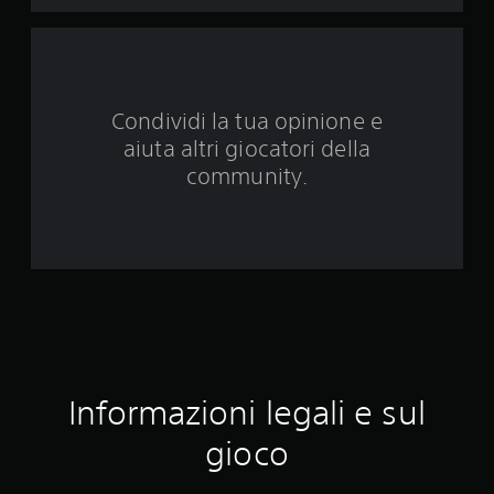
u
e
d
Condividi la tua opinione e
a
aiuta altri giocatori della
1
community.
8
8
v
a
l
Informazioni legali e sul
u
gioco
t