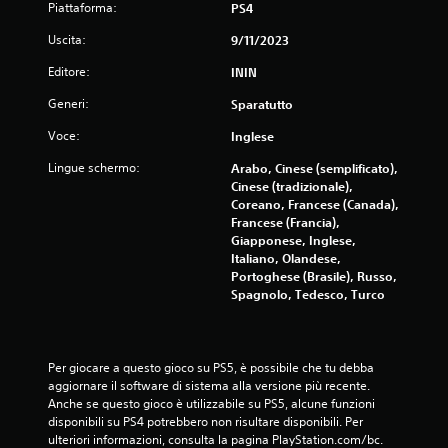
Piattaforma:
PS4
Uscita:
9/11/2023
Editore:
ININ
Generi:
Sparatutto
Voce:
Inglese
Lingue schermo:
Arabo, Cinese (semplificato),
Cinese (tradizionale),
Coreano, Francese (Canada),
Francese (Francia),
Giapponese, Inglese,
Italiano, Olandese,
Portoghese (Brasile), Russo,
Spagnolo, Tedesco, Turco
Per giocare a questo gioco su PS5, è possibile che tu debba 
aggiornare il software di sistema alla versione più recente. 
Anche se questo gioco è utilizzabile su PS5, alcune funzioni 
disponibili su PS4 potrebbero non risultare disponibili. Per 
ulteriori informazioni, consulta la pagina PlayStation.com/bc.