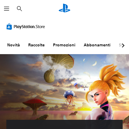
C
e
r
c
a
Novità
Raccolte
Promozioni
Abbonamenti
Sfogl