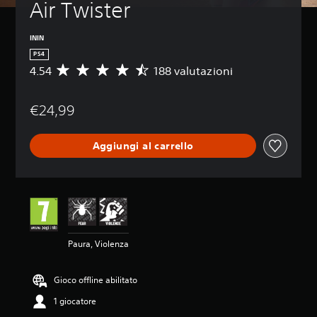
Air Twister
ININ
PS4
4.54
188 valutazioni
V
a
l
€24,99
u
t
a
Aggiungi al carrello
z
i
o
n
e
m
e
d
Paura, Violenza
i
a
d
Gioco offline abilitato
i
4
1 giocatore
.