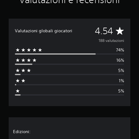
V
4.54
Valutazioni globali giocatori
a
188 valutazioni
74%
l
16%
u
5%
t
1%
a
5%
z
i
o
n
Edizioni: