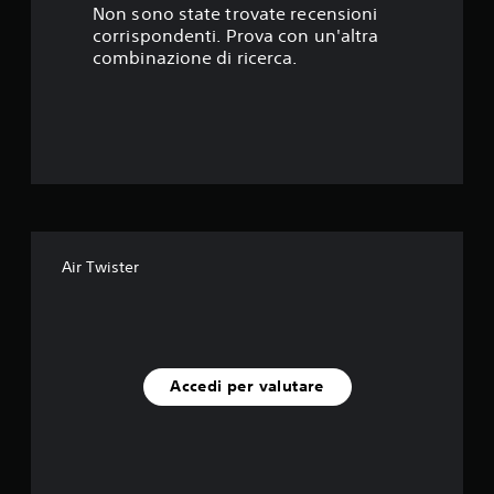
s
Non sono state trovate recensioni
corrispondenti. Prova con un'altra
t
combinazione di ricerca.
e
l
l
e
s
Air Twister
u
c
i
Accedi per valutare
n
q