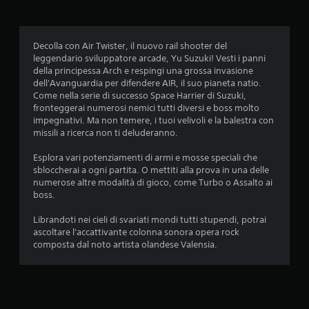
a
z
Decolla con Air Twister, il nuovo rail shooter del
i
leggendario sviluppatore arcade, Yu Suzuki! Vesti i panni
della principessa Arch e respingi una grossa invasione
o
dell'Avanguardia per difendere AIR, il suo pianeta natio.
Come nella serie di successo Space Harrier di Suzuki,
n
fronteggerai numerosi nemici tutti diversi e boss molto
impegnativi. Ma non temere, i tuoi velivoli e la balestra con
i
missili a ricerca non ti deluderanno.
Esplora vari potenziamenti di armi e mosse speciali che
sbloccherai a ogni partita. O mettiti alla prova in una delle
numerose altre modalità di gioco, come Turbo o Assalto ai
boss.
Librandoti nei cieli di svariati mondi tutti stupendi, potrai
ascoltare l'accattivante colonna sonora opera rock
composta dal noto artista olandese Valensia.