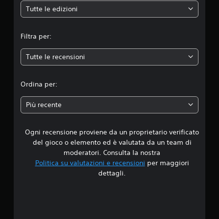
e
Tutte le edizioni
m
Filtra per:
e
Tutte le recensioni
d
i
Ordina per:
a
Più recente
d
Ogni recensione proviene da un proprietario verificato
i
del gioco o elemento ed è valutata da un team di
4
moderatori. Consulta la nostra
Politica su valutazioni e recensioni
per maggiori
.
dettagli.
5
4