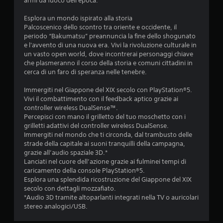
armi da fuoco dell'epoca.
s
o
t
l
Esplora un mondo ispirato alla storia
a
o
Palcoscenico dello scontro tra oriente e occidente, il
r
g
periodo “Bakumatsu” preannuncia la fine dello shogunato
t
i
e l'avvento di una nuova era. Vivi la rivoluzione culturale in
i
o
un vasto open world, dove incontrerai personaggi chiave
t
c
che plasmeranno il corso della storia e comuni cittadini in
r
o
cerca di un faro di speranza nelle tenebre.
a
o
i
f
Immergiti nel Giappone del XIX secolo con PlayStation®5.
m
f
Vivi il combattimento con il feedback aptico grazie ai
e
l
controller wireless DualSense™.
n
i
Percepisci con mano il grilletto del tuo moschetto con i
u
n
grilletti adattivi del controller wireless DualSense.
s
e
Immergiti nel mondo che ti circonda, dal trambusto delle
e
)
strade della capitale ai suoni tranquilli della campagna,
n
.
grazie all’audio spaziale 3D.*
z
Lanciati nel cuore dell’azione grazie ai fulminei tempi di
a
caricamento della console PlayStation®5.
d
S
Esplora una splendida ricostruzione del Giappone del XIX
o
a
secolo con dettagli mozzafiato.
v
l
*Audio 3D tramite altoparlanti integrati nella TV o auricolari
e
v
stereo analogici/USB.
r
a
p
t