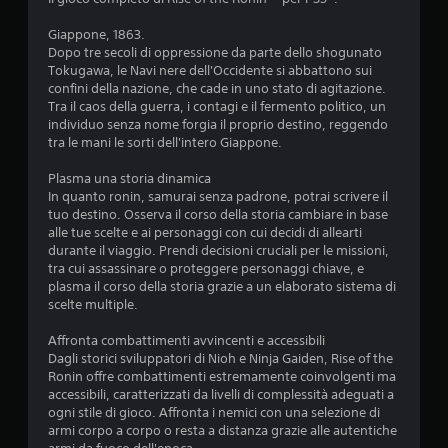
z
d
a
Giappone, 1863.
e
d
Dopo tre secoli di oppressione da parte dello shogunato
i
i
Tokugawa, le Navi nere dell'Occidente si abbattono sui
t
g
confini della nazione, che cade in uno stato di agitazione.
a
i
Tra il caos della guerra, i contagi e il fermento politico, un
s
o
individuo senza nome forgia il proprio destino, reggendo
c
t
tra le mani le sorti dell'intero Giappone.
o
i
o
Plasma una storia dinamica
P
g
In quanto ronin, samurai senza padrone, potrai scrivere il
u
l
tuo destino. Osserva il corso della storia cambiare in base
o
i
alle tue scelte e ai personaggi con cui decidi di allearti
i
i
durante il viaggio. Prendi decisioni cruciali per le missioni,
g
n
tra cui assassinare o proteggere personaggi chiave, e
i
t
plasma il corso della storia grazie a un elaborato sistema di
o
e
scelte multiple.
c
r
a
m
Affronta combattimenti avvincenti e accessibili
r
e
Dagli storici sviluppatori di Nioh e Ninja Gaiden, Rise of the
e
z
Ronin offre combattimenti estremamente coinvolgenti ma
e
z
accessibili, caratterizzati da livelli di complessità adeguati a
s
i
ogni stile di gioco. Affronta i nemici con una selezione di
p
(
armi corpo a corpo o resta a distanza grazie alle autentiche
o
s