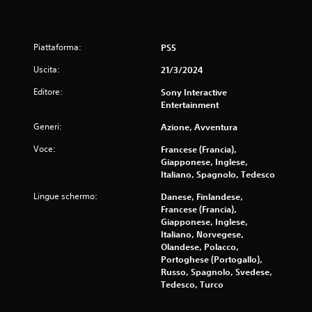
r
a
e
g
m
g
e
Piattaforma:
PS5
r
i
e
o
Uscita:
21/3/2024
i
m
t
Editore:
Sony Interactive
a
a
Entertainment
n
s
u
Generi:
Azione, Avventura
t
a
i
Voce:
Francese (Francia),
l
r
Giapponese, Inglese,
e
a
Italiano, Spagnolo, Tedesco
p
P
i
u
Lingue schermo:
Danese, Finlandese,
d
o
Francese (Francia),
a
i
Giapponese, Inglese,
m
c
Italiano, Norvegese,
e
r
Olandese, Polacco,
n
e
Portoghese (Portogallo),
t
a
Russo, Spagnolo, Svedese,
e
r
Tedesco, Turco
o
e
e
p