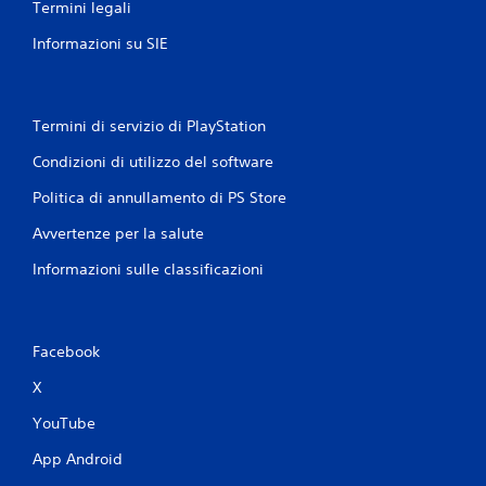
l
Termini legali
a
t
i
Informazioni su SIE
a
i
n
n
e
t
e
e
Termini di servizio di PlayStation
r
P
r
u
Condizioni di utilizzo del software
o
o
t
Politica di annullamento di PS Store
i
t
g
o
Avvertenze per la salute
i
i
o
Informazioni sulle classificazioni
l
c
g
a
i
r
o
e
c
Facebook
e
o
s
X
.
p
o
YouTube
s
t
App Android
a