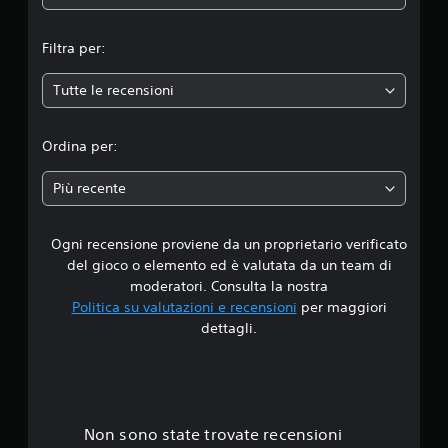
)
o
e
m
P
r
i
u
n
Filtra per:
t
e
o
o
u
i
a
t
Tutte le recensioni
d
i
t
o
n
e
r
i
v
.
i
Ordina per:
e
a
a
r
l
Più recente
t
d
i
d
e
r
l
e
Ogni recensione proviene da un proprietario verificato
i
l
i
del gioco o elemento ed è valutata da un team di
'
l
4
moderatori. Consulta la nostra
e
m
s
Politica su valutazioni e recensioni
per maggiori
o
.
p
dettagli.
v
e
i
1
r
m
i
e
s
e
n
n
t
t
z
Non sono state trovate recensioni
o