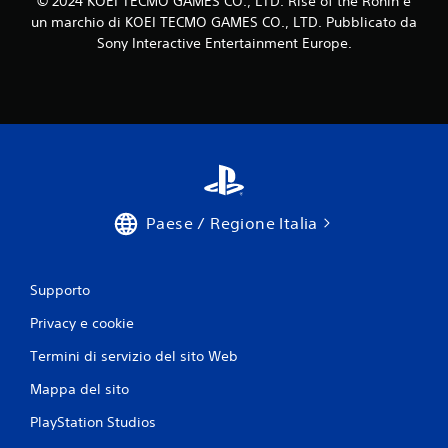
‎© 2024 KOEI TECMO GAMES CO., LTD. Rise of the Ronin è
b
e
un marchio di KOEI TECMO GAMES CO., LTD. Pubblicato da
i
r
Sony Interactive Entertainment Europe.
t
l
o
e
r
s
n
e
a
n
r
z
e
a
e
p
s
r
a
Paese / Regione Italia
t
e
t
s
a
s
m
Supporto
i
e
o
n
Privacy e cookie
n
t
i
Termini di servizio del sito Web
e
s
d
Mappa del sito
i
o
v
m
PlayStation Studios
e
u
h