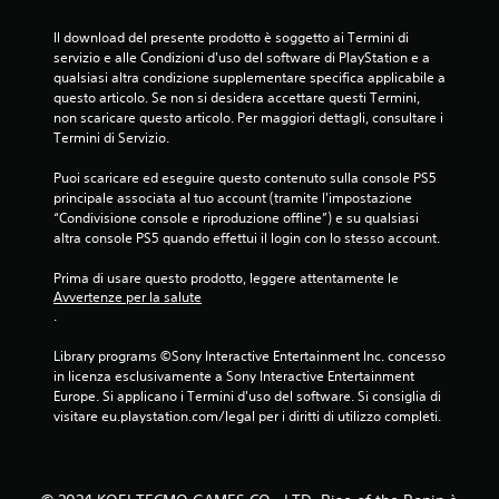
n
u
t
n
Il download del presente prodotto è soggetto ai Termini di 
r
t
servizio e alle Condizioni d'uso del software di PlayStation e a 
o
i
qualsiasi altra condizione supplementare specifica applicabile a 
u
d
questo articolo. Se non si desidera accettare questi Termini, 
n
i
non scaricare questo articolo. Per maggiori dettagli, consultare i 
t
s
Termini di Servizio.
e
a
m
l
Puoi scaricare ed eseguire questo contenuto sulla console PS5 
p
v
principale associata al tuo account (tramite l'impostazione 
o
a
“Condivisione console e riproduzione offline”) e su qualsiasi 
l
t
altra console PS5 quando effettui il login con lo stesso account.
i
a
m
g
Prima di usare questo prodotto, leggere attentamente le 
i
g
Avvertenze per la salute
t
i
.
e
o
.
m
Library programs ©Sony Interactive Entertainment Inc. concesso 
a
in licenza esclusivamente a Sony Interactive Entertainment 
n
Europe. Si applicano i Termini d'uso del software. Si consiglia di 
G
u
visitare eu.playstation.com/legal per i diritti di utilizzo completi.
i
a
o
l
c
i
a
p