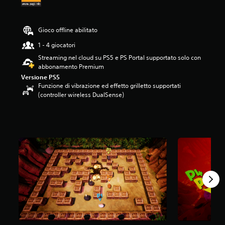
7
s
t
Gioco offline abilitato
e
l
1 - 4 giocatori
l
Streaming nel cloud su PS5 e PS Portal supportato solo con
e
abbonamento Premium
s
Versione PS5
u
Funzione di vibrazione ed effetto grilletto supportati
c
(controller wireless DualSense)
i
n
q
u
e
d
a
1
0
v
a
l
u
t
a