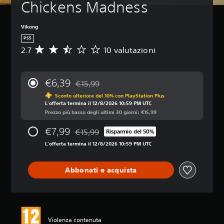
Chickens Madness
Vikong
PS5
2.7
10 valutazioni
V
a
l
u
€6,39
€15,99
t
Scontato dal prezzo originale di €15,99
a
Sconto ulteriore del 10% con PlayStation Plus
L'offerta termina il 12/8/2026 10:59 PM UTC
z
Prezzo più basso degli ultimi 30 giorni: €15,99
i
o
€7,99
€15,99
n
Risparmio del 50%
Scontato dal prezzo originale di €15,99
e
L'offerta termina il 12/8/2026 10:59 PM UTC
m
e
d
Abbonati e acquista
i
a
d
i
2
Violenza contenuta
.