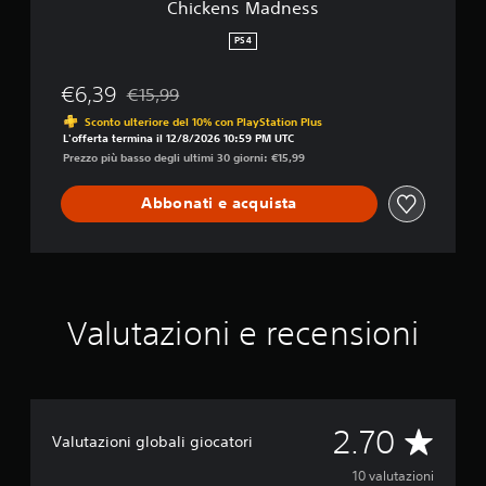
Chickens Madness
s
PS4
€6,39
€15,99
Scontato dal prezzo originale di €15,99
Sconto ulteriore del 10% con PlayStation Plus
L'offerta termina il 12/8/2026 10:59 PM UTC
Prezzo più basso degli ultimi 30 giorni: €15,99
Abbonati e acquista
Valutazioni e recensioni
V
2.70
Valutazioni globali giocatori
a
10 valutazioni