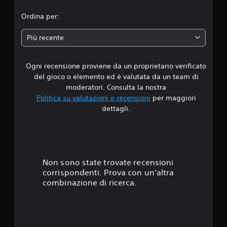
i
Ordina per:
a
Più recente
d
Ogni recensione proviene da un proprietario verificato
i
del gioco o elemento ed è valutata da un team di
2
moderatori. Consulta la nostra
Politica su valutazioni e recensioni
per maggiori
.
dettagli.
7
s
t
Non sono state trovate recensioni
corrispondenti. Prova con un'altra
e
combinazione di ricerca.
l
l