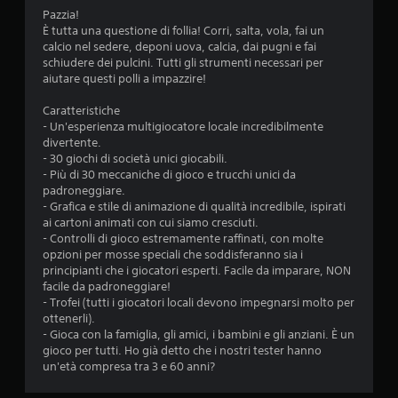
Pazzia!
È tutta una questione di follia! Corri, salta, vola, fai un
calcio nel sedere, deponi uova, calcia, dai pugni e fai
schiudere dei pulcini. Tutti gli strumenti necessari per
aiutare questi polli a impazzire!
Caratteristiche
- Un'esperienza multigiocatore locale incredibilmente
divertente.
- 30 giochi di società unici giocabili.
- Più di 30 meccaniche di gioco e trucchi unici da
padroneggiare.
- Grafica e stile di animazione di qualità incredibile, ispirati
ai cartoni animati con cui siamo cresciuti.
- Controlli di gioco estremamente raffinati, con molte
opzioni per mosse speciali che soddisferanno sia i
principianti che i giocatori esperti. Facile da imparare, NON
facile da padroneggiare!
- Trofei (tutti i giocatori locali devono impegnarsi molto per
ottenerli).
- Gioca con la famiglia, gli amici, i bambini e gli anziani. È un
gioco per tutti. Ho già detto che i nostri tester hanno
un'età compresa tra 3 e 60 anni?