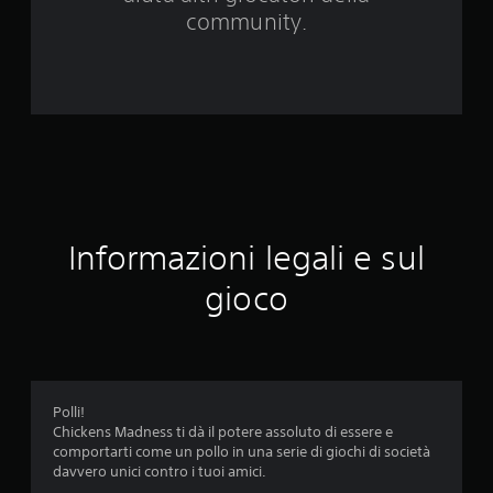
0
community.
v
a
l
u
t
Informazioni legali e sul
a
gioco
z
i
o
Polli!
n
Chickens Madness ti dà il potere assoluto di essere e
comportarti come un pollo in una serie di giochi di società
i
davvero unici contro i tuoi amici.