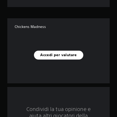
e
s
u
Chickens Madness
c
i
n
Accedi per valutare
q
u
e
d
a
Condividi la tua opinione e
1
aiuta altri giocatori della