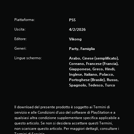
Piattaforma:
PS5
Uscita:
4/2/2026
Editore:
Vikong
Generi:
Party, Famiglia
Lingue schermo:
Arabo, Cinese (semplificato),
Coreano, Francese (Francia),
Giapponese, Greco, Hindi,
Inglese, Italiano, Polacco,
Portoghese (Brasile), Russo,
Spagnolo, Tedesco, Turco
Il download del presente prodotto è soggetto ai Termini di 
servizio e alle Condizioni d'uso del software di PlayStation e a 
qualsiasi altra condizione supplementare specifica applicabile a 
questo articolo. Se non si desidera accettare questi Termini, 
non scaricare questo articolo. Per maggiori dettagli, consultare i 
Termini di Servizio.