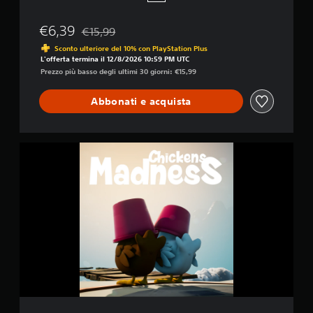
€6,39
€15,99
Scontato dal prezzo originale di €15,99
Sconto ulteriore del 10% con PlayStation Plus
L'offerta termina il 12/8/2026 10:59 PM UTC
Prezzo più basso degli ultimi 30 giorni: €15,99
Abbonati e acquista
C
h
i
c
k
e
n
s
M
a
d
n
e
s