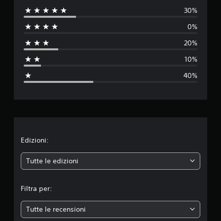
30%
l
0%
u
20%
t
10%
a
40%
z
i
o
n
Edizioni:
e
Tutte le edizioni
m
Filtra per:
e
Tutte le recensioni
d