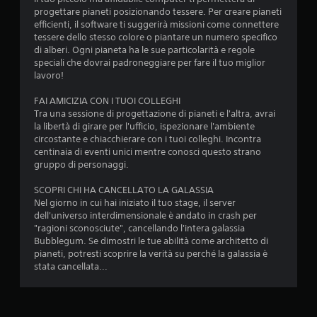
a
e
progettare pianeti posizionando tessere. Per creare pianeti
m
m
efficienti, il software ti suggerirà missioni come connettere
o
e
tessere dello stesso colore o piantare un numero specifico
v
r
di alberi. Ogni pianeta ha le sue particolarità e regole
i
e
speciali che dovrai padroneggiare per fare il tuo miglior
m
o
lavoro!
e
t
n
e
FAI AMICIZIA CON I TUOI COLLEGHI
t
n
Tra una sessione di progettazione di pianeti e l'altra, avrai
i
e
la libertà di girare per l'ufficio, ispezionare l'ambiente
e
r
circostante e chiacchierare con i tuoi colleghi. Incontra
d
e
centinaia di eventi unici mentre conosci questo strano
e
p
gruppo di personaggi.
f
r
f
e
SCOPRI CHI HA CANCELLATO LA GALASSIA
e
m
Nel giorno in cui hai iniziato il tuo stage, il server
t
u
dell'universo interdimensionale è andato in crash per
t
t
"ragioni sconosciute", cancellando l'intera galassia
i
i
Bubblegum. Se dimostri le tue abilità come architetto di
d
p
pianeti, potresti scoprire la verità su perché la galassia è
e
i
stata cancellata...
l
ù
l
t
a
a
t