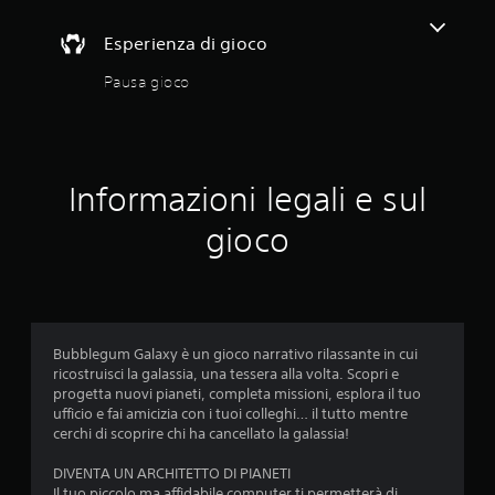
t
t
a
e
Esperienza di gioco
r
r
t
m
Pausa gioco
i
e
t
z
r
z
a
i
i
,
Informazioni legali e sul
m
p
e
u
gioco
n
o
u
i
s
g
e
i
n
o
z
c
a
Bubblegum Galaxy è un gioco narrativo rilassante in cui
a
d
ricostruisci la galassia, una tessera alla volta. Scopri e
r
o
progetta nuovi pianeti, completa missioni, esplora il tuo
e
v
ufficio e fai amicizia con i tuoi colleghi… il tutto mentre
s
e
cerchi di scoprire chi ha cancellato la galassia!
e
r
n
p
DIVENTA UN ARCHITETTO DI PIANETI
z
r
Il tuo piccolo ma affidabile computer ti permetterà di