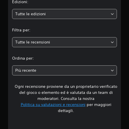
e
n
Edizioni:
r
p
p
i
e
Tutte le edizioni
r
ù
e
g
m
m
r
Filtra per:
e
a
e
r
n
e
d
Tutte le recensioni
d
i
e
t
p
i
a
e
Ordina per:
s
r
a
t
r
Più recente
i
i
d
r
s
a
u
Ogni recensione proviene da un proprietario verificato
i
p
l
i
del gioco o elemento ed è valutata da un team di
t
3
d
moderatori. Consulta la nostra
a
a
r
Politica su valutazioni e recensioni
per maggiori
.
m
e
dettagli.
e
p
n
5
i
t
ù
e