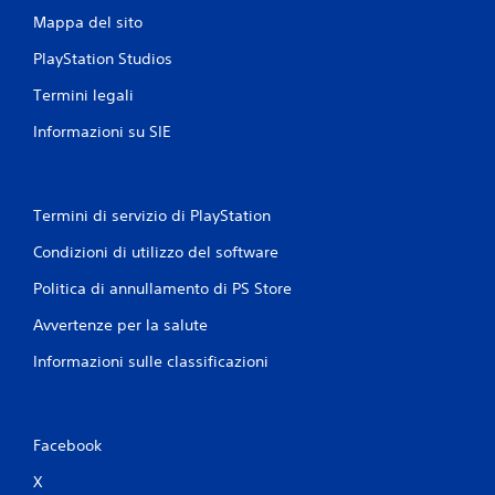
o
v
Mappa del sito
c
i
a
PlayStation Studios
m
r
e
e
Termini legali
n
c
o
t
Informazioni su SIE
n
o
u
P
n
u
p
Termini di servizio di PlayStation
o
u
i
n
Condizioni di utilizzo del software
g
t
i
o
Politica di annullamento di PS Store
o
a
c
Avvertenze per la salute
l
a
c
r
Informazioni sulle classificazioni
e
e
n
s
t
e
r
n
o
Facebook
z
d
a
X
e