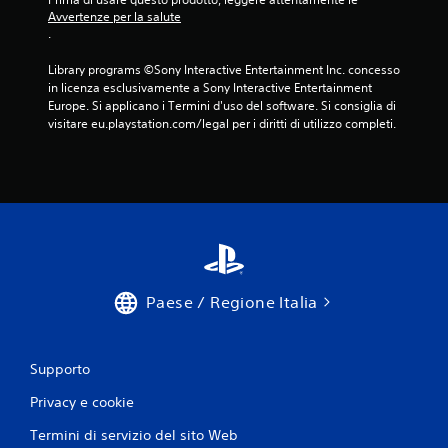
a
a
Avvertenze per la salute
r
b
.
e
i
d
l
Library programs ©Sony Interactive Entertainment Inc. concesso 
i
e
in licenza esclusivamente a Sony Interactive Entertainment 
s
s
Europe. Si applicano i Termini d'uso del software. Si consiglia di 
t
e
visitare eu.playstation.com/legal per i diritti di utilizzo completi.
u
n
r
z
b
a
i
v
c
i
o
s
n
i
t
v
r
i
Paese / Regione Italia
o
,
l
e
l
p
i
u
Supporto
o
d
i
Privacy e cookie
i
g
m
Termini di servizio del sito Web
i
o