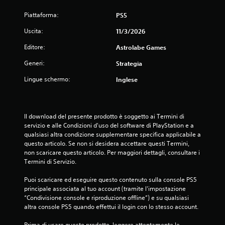
s
e
t
l
Piattaforma:
PS5
i
e
s
c
Uscita:
11/3/2026
i
a
m
m
Editore:
Astrolabe Games
u
e
Generi:
l
Strategia
r
t
a
Lingue schermo:
Inglese
a
c
n
h
e
e
a
p
Il download del presente prodotto è soggetto ai Termini di 
m
o
servizio e alle Condizioni d'uso del software di PlayStation e a 
e
s
qualsiasi altra condizione supplementare specifica applicabile a 
n
s
questo articolo. Se non si desidera accettare questi Termini, 
t
o
non scaricare questo articolo. Per maggiori dettagli, consultare i 
e
n
Termini di Servizio.
.
o
p
Puoi scaricare ed eseguire questo contenuto sulla console PS5 
r
G
principale associata al tuo account (tramite l'impostazione 
o
i
“Condivisione console e riproduzione offline”) e su qualsiasi 
v
o
altra console PS5 quando effettui il login con lo stesso account.
o
c
c
Prima di usare questo prodotto, leggere attentamente le 