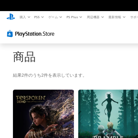
購入
PS5
ゲーム
PS Plus
周辺機器
最新情報
サポ
商品
結果2件のうち2件を表示しています。