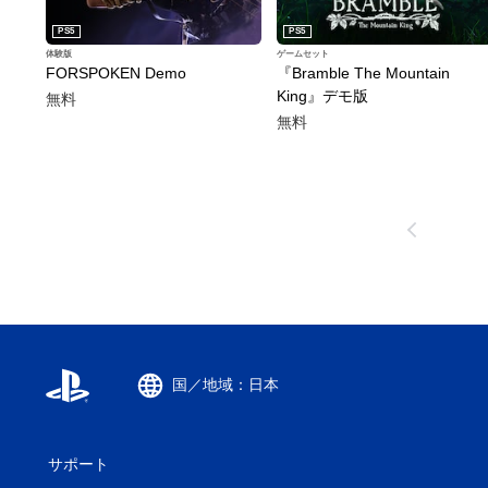
PS5
PS5
体験版
ゲームセット
FORSPOKEN Demo
『Bramble The Mountain
King』デモ版
無料
無料
国／地域：日本
サポート