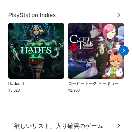
す
PlayStation Indies
べ
て
表
示
Hades II
コーヒートーク トーキョー
Mi
¥3,520
¥1,980
¥2
す
「欲しいリスト」入り確実のゲーム
べ