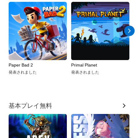
て
表
示
Paper Bad 2
Primal Planet
Pr
発表されました
発表されました
発
す
基本プレイ無料
べ
て
表
示