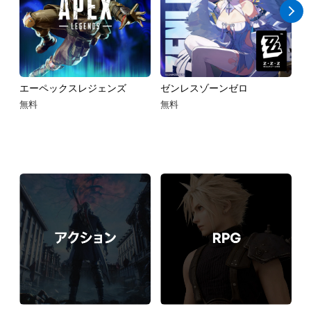
エーペックスレジェンズ
ゼンレスゾーンゼロ
e
無料
無料
無