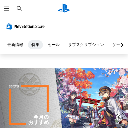
検
特
索
集
最新情報
特集
セール
サブスクリプション
ゲーム