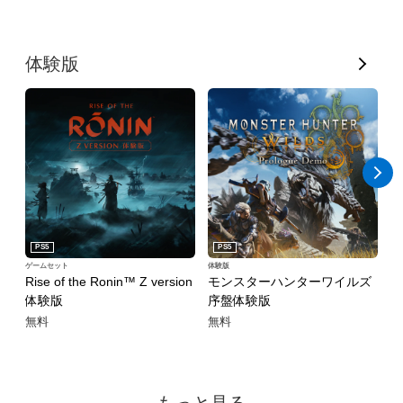
す
体験版
べ
て
表
示
PS5
PS5
ゲームセット
体験版
体
Rise of the Ronin™ Z version
モンスターハンターワイルズ
鬼
体験版
序盤体験版
D
無料
無料
無
もっと見る