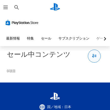
検
索
最新情報
特集
セール
サブスクリプション
ゲーム
セール中コンテンツ
0項目
国／地域：日本