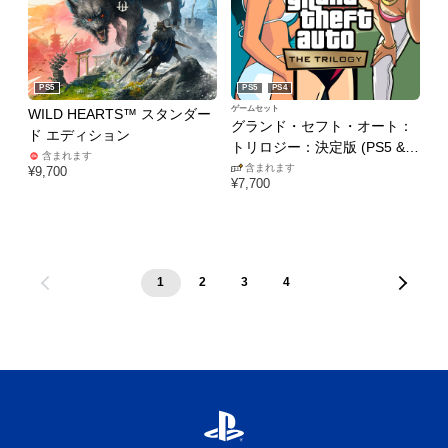
PS5
PS5
PS4
ゲームセット
WILD HEARTS™ スタンダー
グランド・セフト・オート：
ド エディション
トリロジー：決定版 (PS5 &
含まれます
PS4)
含まれます
¥9,700
¥7,700
1
2
3
4