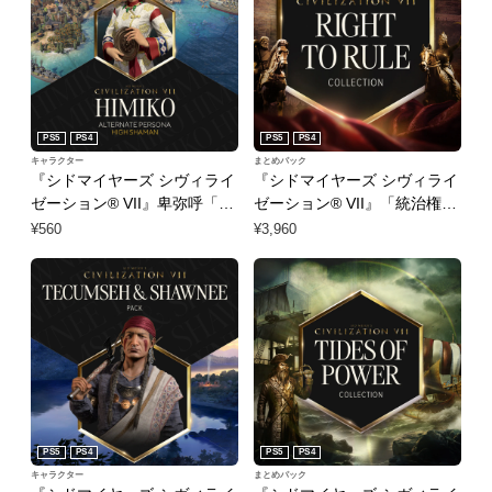
PS5
PS4
PS5
PS4
キャラクター
まとめパック
『シドマイヤーズ シヴィライ
『シドマイヤーズ シヴィライ
ゼーション® VII』卑弥呼「大
ゼーション® VII』「統治権」
巫女」パーソナリティ
コレクション
¥560
¥3,960
PS5
PS4
PS5
PS4
キャラクター
まとめパック