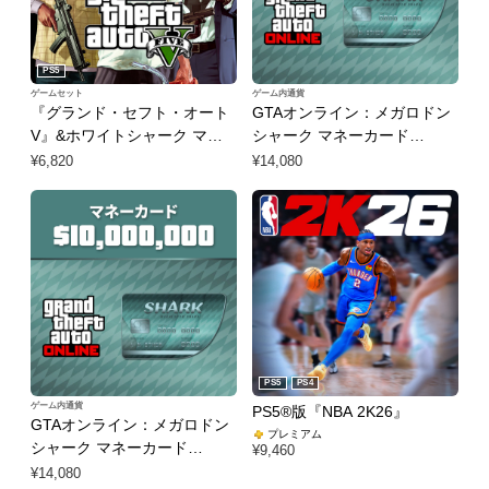
PS5
ゲームセット
ゲーム内通貨
『グランド・セフト・オート
GTAオンライン：メガロドン
V』&ホワイトシャーク マネ
シャーク マネーカード
ーカードバンドル
(PS4™)
¥6,820
¥14,080
PS5
PS4
ゲーム内通貨
PS5®版『NBA 2K26』
GTAオンライン：メガロドン
プレミアム
シャーク マネーカード
¥9,460
(PS5™)
¥14,080