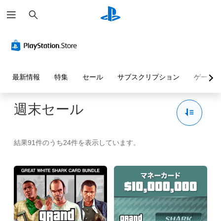
検
索
最新情報
特集
セール
サブスクリプション
ゲーム
週末セール
結果91件のうち24件を表示しています。