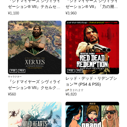
『シドマイヤーズ シヴィライ
『シドマイヤーズ シヴィライ
ゼーション® VII』テカムセ＆
ゼーション® VII』「力の潮
ショーニー パック
流」コレクション
¥1,100
¥3,960
PS5
PS4
PS5
PS4
キャラクター
レッド・デッド・リデンプシ
『シドマイヤーズ シヴィライ
ョン™ (PS4 & PS5)
ゼーション® VII』クセルクセ
含まれます
ス「アケメネス」パーソナリ
¥560
¥6,820
ティ