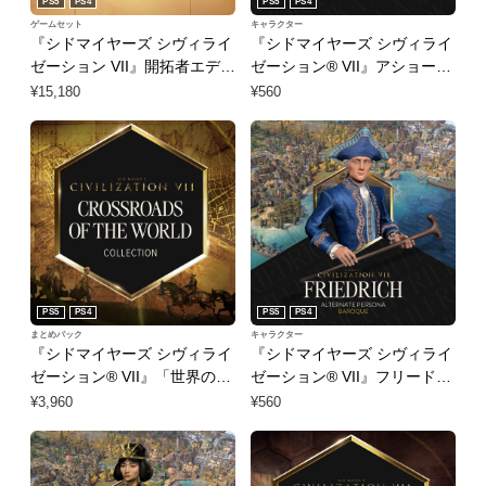
PS5
PS4
PS5
PS4
ゲームセット
キャラクター
『シドマイヤーズ シヴィライ
『シドマイヤーズ シヴィライ
ゼーション VII』開拓者エディ
ゼーション® VII』アショーカ
ション
「世界の征服者」パーソナリ
¥15,180
¥560
ティ
PS5
PS4
PS5
PS4
まとめパック
キャラクター
『シドマイヤーズ シヴィライ
『シドマイヤーズ シヴィライ
ゼーション® VII』「世界の交
ゼーション® VII』フリードリ
差点」コレクション
ヒ2世（バロック）パーソナ
¥3,960
¥560
リティ