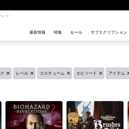
ート
最新情報
特集
セール
サブスクリプション
フ
フ
フ
フ
ック
レベル
コスチューム
エピソード
アイテム
ィ
ィ
ィ
ィ
ル
ル
ル
ル
タ
タ
タ
タ
ー
ー
ー
ー
レ
コ
エ
ア
ベ
ス
ピ
イ
ル
チ
ソ
テ
を
ュ
ー
ム
削
ー
ド
を
除
ム
を
削