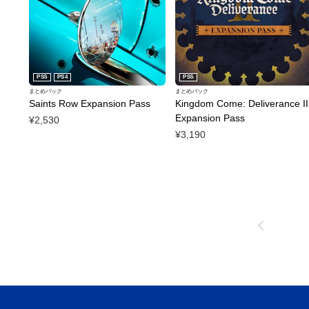
PS5
PS4
PS5
まとめパック
まとめパック
Saints Row Expansion Pass
Kingdom Come: Deliverance II
Expansion Pass
¥2,530
¥3,190