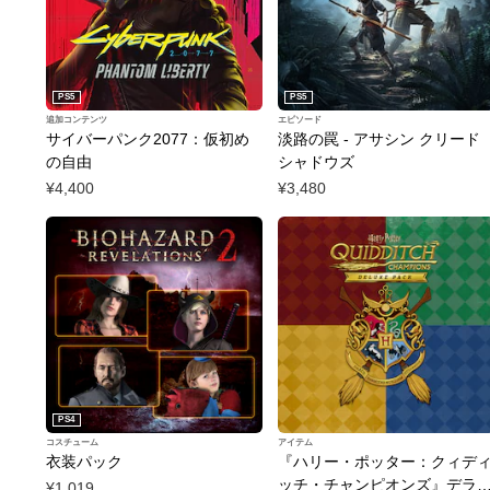
ツ
ツ
を
を
パ
削
削
ッ
除
除
ク
PS5
PS5
を
追加コンテンツ
エピソード
削
サイバーパンク2077：仮初め
淡路の罠 - アサシン クリード
除
の自由
シャドウズ
¥4,400
¥3,480
PS4
コスチューム
アイテム
衣装パック
『ハリー・ポッター：クィデ
ッチ・チャンピオンズ』デラ
¥1,019