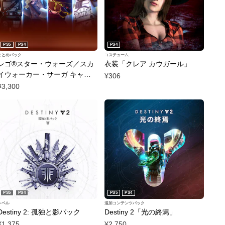
PS5
PS4
PS4
まとめパック
コスチューム
レゴ®スター・ウォーズ／スカ
衣装「クレア カウガール」
イウォーカー・サーガ キャラ
¥306
クター・コレクション1&2
¥3,300
PS5
PS4
PS5
PS4
レベル
追加コンテンツパック
Destiny 2: 孤独と影パック
Destiny 2「光の終焉」
¥1,375
¥2,750