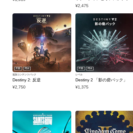
クスパック PS4 & PS5
¥2,475
PS5
PS4
PS5
PS4
追加コンテンツパック
レベル
Destiny 2: 反逆
Destiny 2 「影の砦パック」
¥2,750
¥1,375