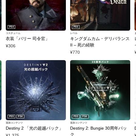
を
削
除
削
除
除
PS4
PS5
コスチューム
レベル
衣装「バリー 司令官」
キングダムカム・デリバランス
II – 死の経験
¥306
¥770
PS5
PS4
PS5
PS4
追加コンテンツ
追加コンテンツ
ィ
Destiny 2 「光の超越パック」
Destiny 2: Bungie 30周年パッ
ッ
ク
¥1,375