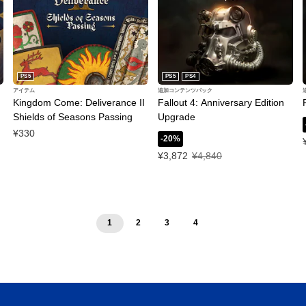
PS5
PS5
PS4
アイテム
追加コンテンツパック
Kingdom Come: Deliverance II
Fallout 4: Anniversary Edition
Shields of Seasons Passing
Upgrade
¥330
-20%
特別価格 ¥3,872 通常価格 ¥4,84
¥3,872
¥4,840
1
2
3
4