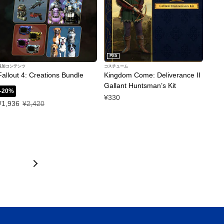
PS5
追加コンテンツ
コスチューム
Fallout 4: Creations Bundle
Kingdom Come: Deliverance II
Gallant Huntsman’s Kit
-20%
¥330
特別価格 ¥1,936 通常価格 ¥2,420
¥1,936
¥2,420
0