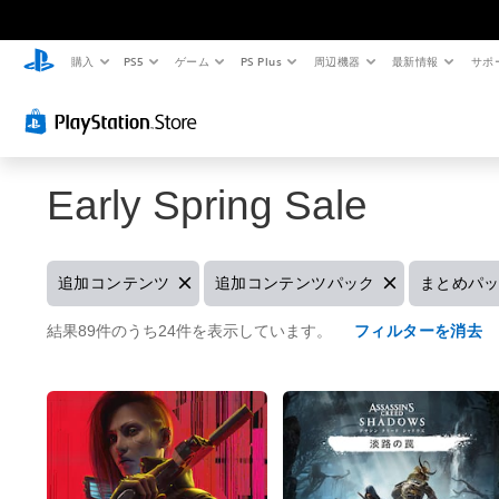
購入
PS5
ゲーム
PS Plus
周辺機器
最新情報
サポ
Early Spring Sale
フ
フ
フ
追加コンテンツ
追加コンテンツパック
まとめパ
ィ
ィ
ィ
ル
ル
ル
結果89件のうち24件を表示しています。
フィルターを消去
タ
タ
タ
ー
ー
ー
追
追
ま
加
加
と
コ
コ
め
ン
ン
パ
テ
テ
ッ
ン
ン
ク