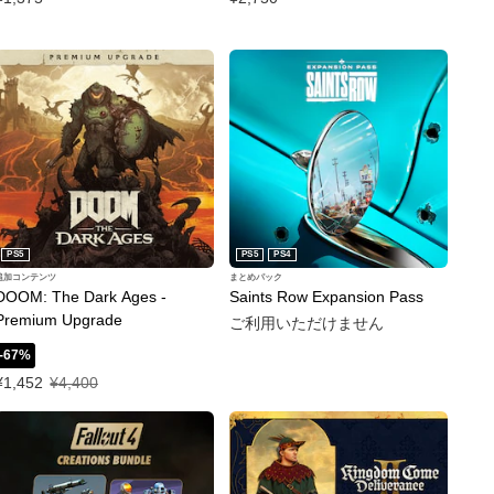
PS5
PS5
PS4
追加コンテンツ
まとめパック
DOOM: The Dark Ages -
Saints Row Expansion Pass
Premium Upgrade
ご利用いただけません
-67%
特別価格 ¥1,452 通常価格 ¥4,400
¥1,452
¥4,400